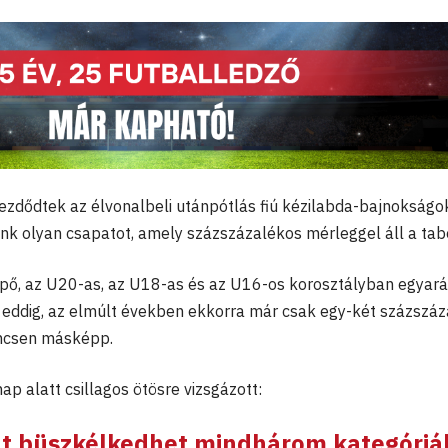
zdődtek az élvonalbeli utánpótlás fiú kézilabda-bajnokságo
nk olyan csapatot, amely százszázalékos mérleggel áll a tab
ő, az U20-as, az U18-as és az U16-os korosztályban egyará
 eddig, az elmúlt években ekkorra már csak egy-két százszá
incsen másképp.
ap alatt csillagos ötösre vizsgázott:
nt büszkélkedhet mindhárom kategóri