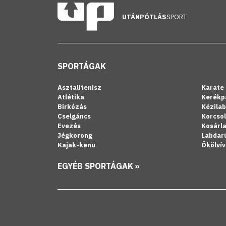
UTÁNPÓTLÁS
SPORT
SPORTÁGAK
Asztalitenisz
Karate
Atlétika
Kerékp
Birkózás
Kézila
Cselgáncs
Korcso
Evezés
Kosárl
Jégkorong
Labdar
Kajak-kenu
Ökölvív
EGYÉB SPORTÁGAK »