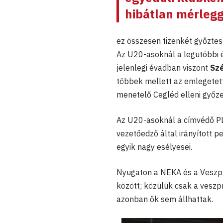
hibátlan mérlegg
ez összesen tizenkét győztes
Az U20-asoknál a legutóbbi é
jelenlegi évadban viszont
Szé
többek mellett az emlegete
menetelő Cegléd elleni győz
Az U20-asoknál a címvédő PL
vezetőedző által irányított 
egyik nagy esélyesei.
Nyugaton a NEKA és a Veszp
között; közülük csak a vesz
azonban ők sem állhattak.