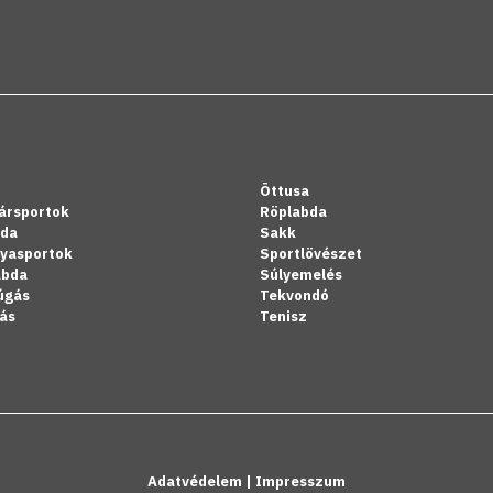
Öttusa
ársportok
Röplabda
bda
Sakk
lyasportok
Sportlövészet
abda
Súlyemelés
úgás
Tekvondó
ás
Tenisz
Adatvédelem
|
Impresszum