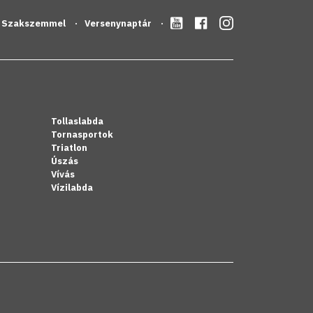
Szakszemmel
Versenynaptár
Tollaslabda
Tornasportok
Triatlon
Úszás
Vívás
Vízilabda