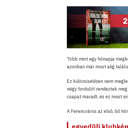
Több mint egy hónapja megke
azonban már most alig találu
Ez különösebben nem meglep
négy fordulót rendeztek meg
csapat maradt, és ez most s
A Ferencváros az első, bő hón
egyedüli klubké