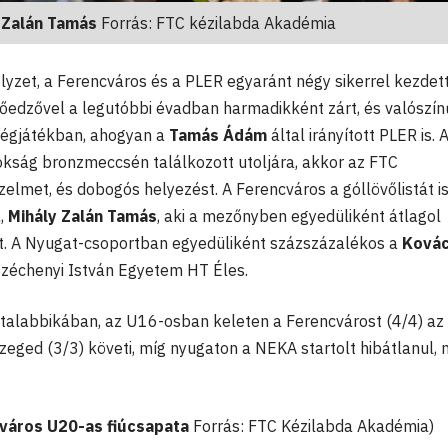
 Zalán Tamás
Forrás: FTC kézilabda Akadémia
yzet, a Ferencváros és a PLER egyaránt négy sikerrel kezdett
őedzővel a legutóbbi évadban harmadikként zárt, és valószín
 végjátékban, ahogyan a
Tamás Ádám
által irányított PLER is. 
nokság bronzmeccsén találkozott utoljára, akkor az FTC
lmet, és dobogós helyezést. A Ferencváros a góllövőlistát i
a,
Mihály Zalán Tamás
, aki a mezőnyben egyedüliként átlagol
tt. A Nyugat-csoportban egyedüliként százszázalékos a
Ková
 Széchenyi István Egyetem HT Éles.
iatalabbikában, az U16-osban keleten a Ferencvárost (4/4) az
eged (3/3) követi, míg nyugaton a NEKA startolt hibátlanul, 
város U20-as fiúcsapata
Forrás: FTC Kézilabda Akadémia)