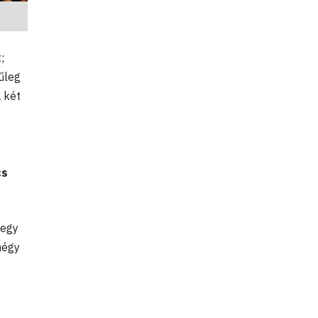
;
űleg
A két
s
cs
 egy
négy