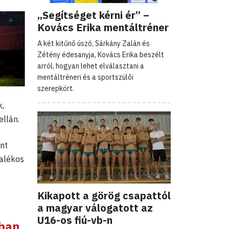
„Segítséget kérni ér” –
Kovács Erika mentáltréner
A két kitűnő úszó, Sárkány Zalán és
Zétény édesanyja, Kovács Erika beszélt
arról, hogyan lehet elválasztani a
mentáltréneri és a sportszülői
szerepkört.
k,
ellán.
nt
zalékos
Kikapott a görög csapattól
a magyar válogatott az
U16-os fiú-vb-n
ában