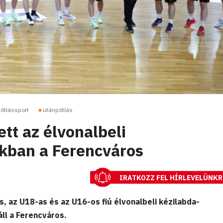
ótlássport
utánpótlás
tt az élvonalbeli
kban a Ferencváros
IRATKOZZ FEL HÍRLEVELÜNKR
, az U18-as és az U16-os fiú élvonalbeli kézilabda-
áll a Ferencváros.