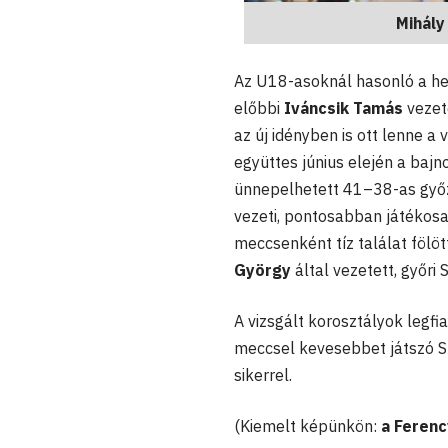
Mihály
Az U18-asoknál hasonló a hel
előbbi
Iváncsik Tamás
vezet
az új idényben is ott lenne a
együttes június elején a baj
ünnepelhetett 41–38-as győze
vezeti, pontosabban játékos
meccsenként tíz találat fölö
György
által vezetett, győri
A vizsgált korosztályok legf
meccsel kevesebbet játszó Sz
sikerrel.
(Kiemelt képünkön:
a Ferenc