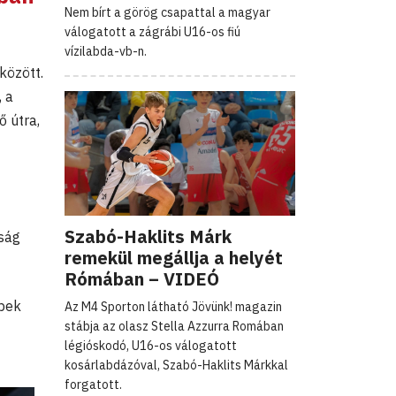
Nem bírt a görög csapattal a magyar
válogatott a zágrábi U16-os fiú
vízilabda-vb-n.
között.
 a
ő útra,
Szabó-Haklits Márk
kság
remekül megállja a helyét
Rómában – VIDEÓ
bek
Az M4 Sporton látható Jövünk! magazin
stábja az olasz Stella Azzurra Romában
légióskodó, U16-os válogatott
kosárlabdázóval, Szabó-Haklits Márkkal
forgatott.