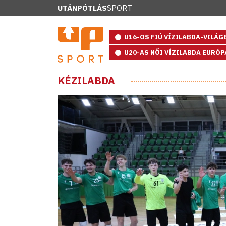
UTÁNPÓTLÁS
SPORT
U16-OS FIÚ VÍZILABDA-VILÁ
U20-AS NŐI VÍZILABDA EURÓ
KÉZILABDA