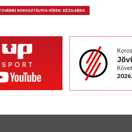
TOVÁBBI KOROSZTÁLYOS HÍREK: KÉZILABDA
Koro
Jöv
Követ
2026.