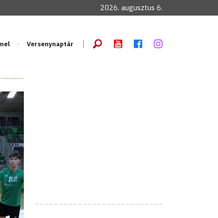
2026. augusztus 6.
mel
Versenynaptár