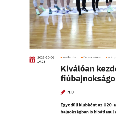
kezilabda
Ferencváros
utánp
2025-10-06
19:28
Kiválóan kezde
fiúbajnokságo
N. D.
Egyedüli klubként az U20-as
bajnokságban is hibátlanul 