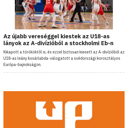
Az újabb vereséggel kiestek az U18-as
lányok az A-divízióból a stockholmi Eb-n
Kikapott a törököktől is, és ezzel biztosan kiesett az A-divízióból az
U18-as leány kosárlabda-válogatott a svédországi korosztályos
Európa-bajnokságon.