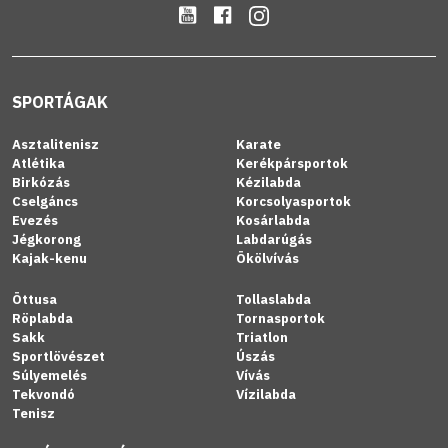
SPORTÁGAK
Asztalitenisz
Karate
Atlétika
Kerékpársportok
Birkózás
Kézilabda
Cselgáncs
Korcsolyasportok
Evezés
Kosárlabda
Jégkorong
Labdarúgás
Kajak-kenu
Ökölvívás
Öttusa
Tollaslabda
Röplabda
Tornasportok
Sakk
Triatlon
Sportlövészet
Úszás
Súlyemelés
Vívás
Tekvondó
Vízilabda
Tenisz