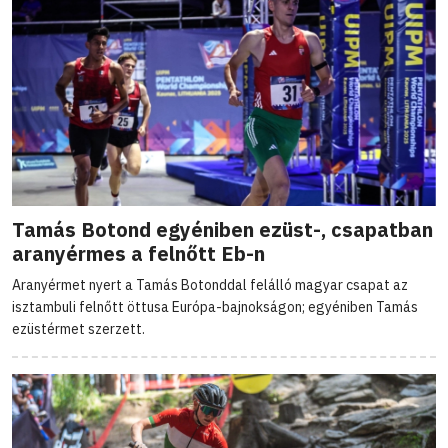
Tamás Botond egyéniben ezüst-, csapatban
aranyérmes a felnőtt Eb-n
Aranyérmet nyert a Tamás Botonddal felálló magyar csapat az
isztambuli felnőtt öttusa Európa-bajnokságon; egyéniben Tamás
ezüstérmet szerzett.