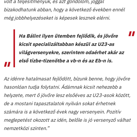
volt a teljesítményük, és azt gondolom, joggal
bizakodhatunk abban, hogy a következő években ennél
még jobbhelyezéseket is képesek lesznek elérni.
Ha Bálint ilyen ütemben fejlődik, és jövőre
kicsit specializáltabban készül az U23-as
világversenyekre, szerintem odaérhet akár az
első tízbe-tizenötbe a vb-n és az Eb-n is.
Az idénre hatalmasat fejlődött, bízunk benne, hogy jövőre
hasonlóan tudja folytatni. Ádámnak kicsit nehezebb a
helyzete, mert ő jövőre lesz elsőéves az U23-asok között,
de a mostani tapasztalatok nyilván sokat érhetnek
számára is a következő évek nagy versenyein. Pozitív
meglepetést okozott az idén, belőle is jó versenyző válhat
nemzetközi szinten.”