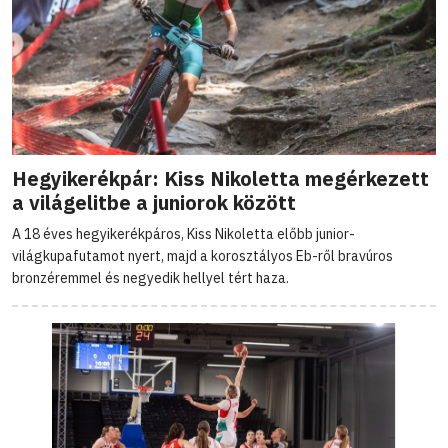
Hegyikerékpár: Kiss Nikoletta megérkezett
a világelitbe a juniorok között
A 18 éves hegyikerékpáros, Kiss Nikoletta előbb junior-
világkupafutamot nyert, majd a korosztályos Eb-ről bravúros
bronzéremmel és negyedik hellyel tért haza.