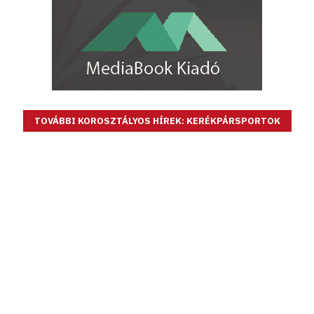
TOVÁBBI KOROSZTÁLYOS HÍREK: KERÉKPÁRSPORTOK