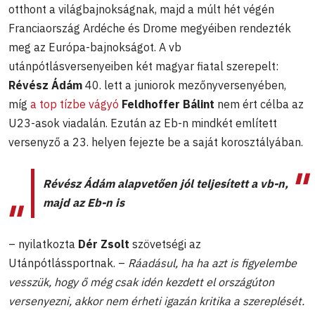
otthont a világbajnokságnak, majd a múlt hét végén
Franciaország Ardéche és Drome megyéiben rendezték
meg az Európa-bajnokságot. A vb
utánpótlásversenyeiben két magyar fiatal szerepelt:
Révész Ádám
40. lett a juniorok mezőnyversenyében,
míg
a top tízbe vágyó
Feldhoffer Bálint
nem ért célba az
U23-asok viadalán. Ezután az Eb-n mindkét említett
versenyző a 23. helyen fejezte be a saját korosztályában.
Révész Ádám alapvetően jól teljesített a vb-n,
majd az Eb-n is
– nyilatkozta
Dér Zsolt
szövetségi az
Utánpótlássportnak. –
Ráadásul, ha ha azt is figyelembe
vesszük, hogy ő még csak idén kezdett el országúton
versenyezni, akkor nem érheti igazán kritika a szereplését.