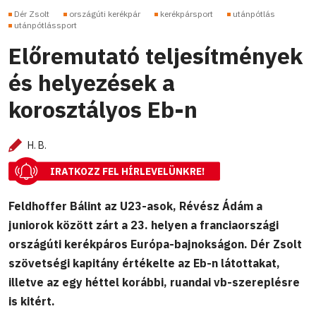
Dér Zsolt
országúti kerékpár
kerékpársport
utánpótlás
utánpótlássport
Előremutató teljesítmények
és helyezések a
korosztályos Eb-n
H. B.
IRATKOZZ FEL HÍRLEVELÜNKRE!
Feldhoffer Bálint az U23-asok, Révész Ádám a
juniorok között zárt a 23. helyen a franciaországi
országúti kerékpáros Európa-bajnokságon. Dér Zsolt
szövetségi kapitány értékelte az Eb-n látottakat,
illetve az egy héttel korábbi, ruandai vb-szereplésre
is kitért.