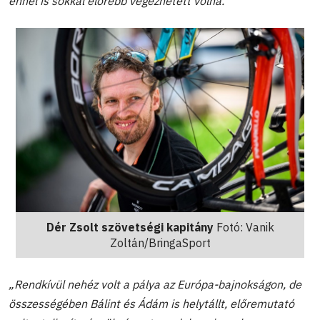
ennél is sokkal előrébb végezhetett volna."
Dér Zsolt szövetségi kapitány
Fotó: Vanik
Zoltán/BringaSport
„Rendkívül nehéz volt a pálya az Európa-bajnokságon, de
összességében Bálint és Ádám is helytállt, előremutató