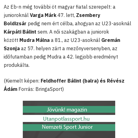
Az Eb-n még további öt magyar fiatal szerepelt: a
junioroknál
Varga Márk
47. lett,
Zsembery
Boldizsár
pedig nem ért célba, ahogyan az U23-asoknál
Kárpáti Bálint
sem. A női szakágban a juniorok
között
Mudra Málna
a 81., az U23-asoknál
Gremán
Szonja
az 57. helyen zárt a mezőnyversenyben, az
időfutamban pedig Mudra a 42. legjobb eredményt
produkálta.
(Kiemelt képen:
Feldhoffer Bálint (balra) és Révész
Ádám
Forrás: BringaSport)