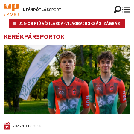
UTÁNPÓTLÁS
SPORT
U16-OS FIÚ VÍZILABDA-VILÁGBAJNOKSÁG, ZÁGRÁB
KERÉKPÁRSPORTOK
2025-10-08 20:48