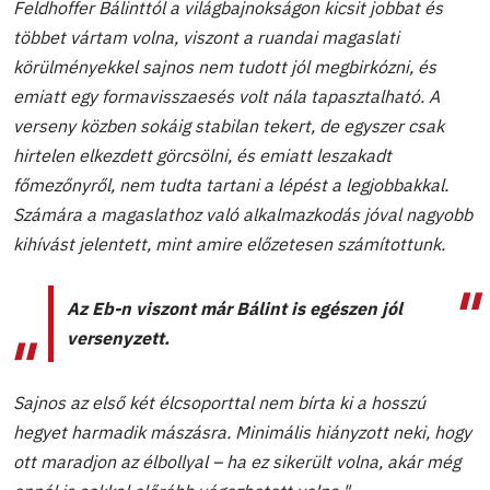
Feldhoffer Bálinttól a világbajnokságon kicsit jobbat és
többet vártam volna, viszont a ruandai magaslati
körülményekkel sajnos nem tudott jól megbirkózni, és
emiatt egy formavisszaesés volt nála tapasztalható. A
verseny közben sokáig stabilan tekert, de egyszer csak
hirtelen elkezdett görcsölni, és emiatt leszakadt
főmezőnyről, nem tudta tartani a lépést a legjobbakkal.
Számára a magaslathoz való alkalmazkodás jóval nagyobb
kihívást jelentett, mint amire előzetesen számítottunk.
Az Eb-n viszont már Bálint is egészen jól
versenyzett.
Sajnos az első két élcsoporttal nem bírta ki a hosszú
hegyet harmadik mászásra. Minimális hiányzott neki, hogy
ott maradjon az élbollyal – ha ez sikerült volna, akár még