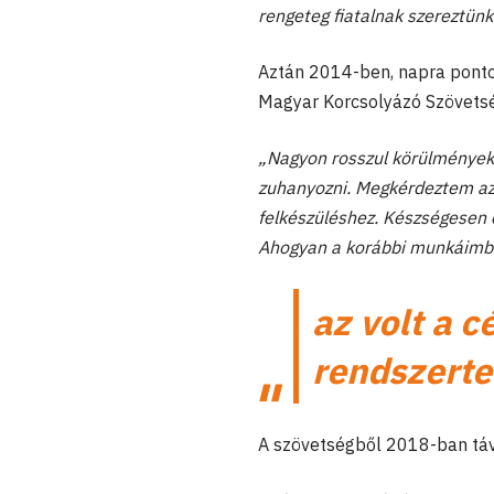
rengeteg fiatalnak szereztünk
Aztán 2014-ben, napra pontos
Magyar Korcsolyázó Szövetsé
„Nagyon rosszul körülmények 
zuhanyozni. Megkérdeztem az 
felkészüléshez. Készségesen
Ahogyan a korábbi munkáimba
az volt a c
rendszerte
A szövetségből 2018-ban távo