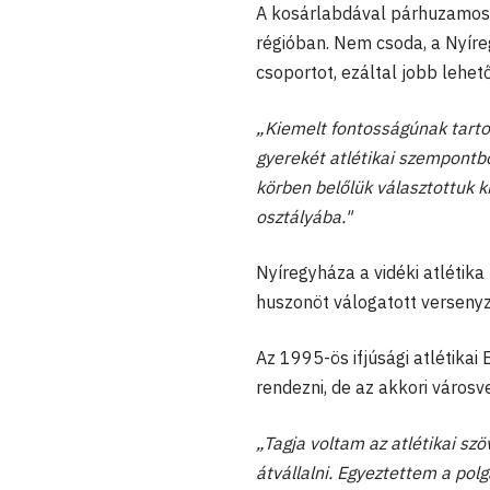
A kosárlabdával párhuzamosan
régióban. Nem csoda, a Nyíre
csoportot, ezáltal jobb lehe
„Kiemelt fontosságúnak tartom
gyerekét atlétikai szempontbó
körben belőlük választottuk k
osztályába."
Nyíregyháza a vidéki atlétika
huszonöt válogatott versenyző
Az 1995-ös ifjúsági atlétika
rendezni, de az akkori város
„Tagja voltam az atlétikai s
átvállalni. Egyeztettem a pol