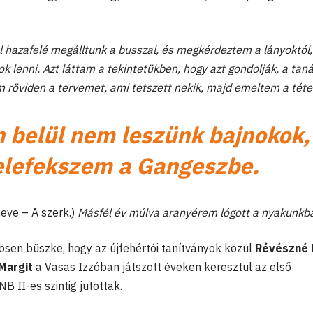
 hazafelé megálltunk a busszal, és megkérdeztem a lányoktól,
 lenni. Azt láttam a tekintetükben, hogy azt gondolják, a taná
 röviden a tervemet, ami tetszett nekik, majd emeltem a téte
n belül nem leszünk bajnokok,
elefekszem a Gangeszbe.
eve – A szerk.)
Másfél év múlva aranyérem lógott a nyakunkb
nösen büszke, hogy az újfehértói tanítványok közül
Révészné 
Margit
a Vasas Izzóban játszott éveken keresztül az első
B II-es szintig jutottak.