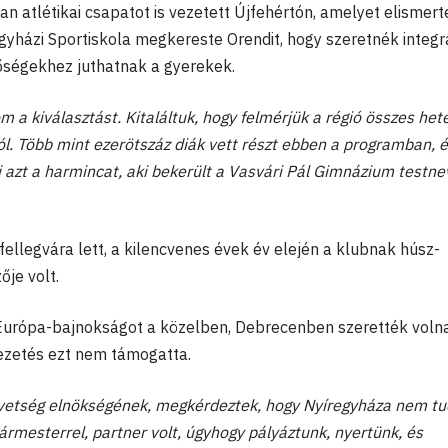
 atlétikai csapatot is vezetett Újfehértón, amelyet elismert
gyházi Sportiskola megkereste Orendit, hogy szeretnék integrá
tőségekhez juthatnak a gyerekek.
 a kiválasztást. Kitaláltuk, hogy felmérjük a régió összes het
l. Több mint ezerötszáz diák vett részt ebben a programban, é
i azt a harmincat, aki bekerült a Vasvári Pál Gimnázium testne
 fellegvára lett, a kilencvenes évek év elején a klubnak húsz-
je volt.
i Európa-bajnokságot a közelben, Debrecenben szerették voln
vezetés ezt nem támogatta.
zövetség elnökségének, megkérdeztek, hogy Nyíregyháza nem t
gármesterrel, partner volt, úgyhogy pályáztunk, nyertünk, és