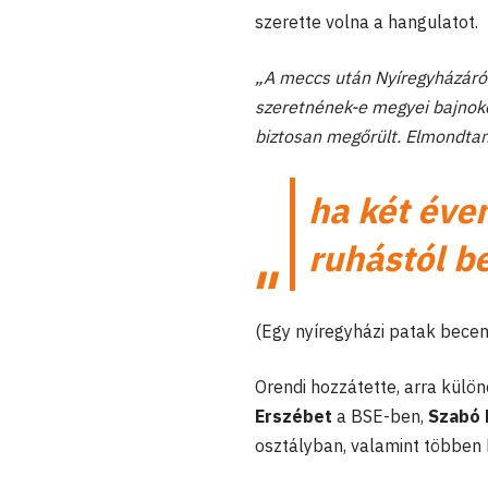
szerette volna a hangulatot.
„A meccs után Nyíregyházáról
szeretnének-e megyei bajnokok
biztosan megőrült. Elmondtam
ha két éve
ruhástól b
(Egy nyíregyházi patak becen
Orendi hozzátette, arra külö
Erszébet
a BSE-ben,
Szabó 
osztályban, valamint többen N