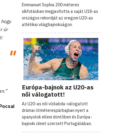
Emmanuel Sophia 200 méteres
síkfutásban megjavította a saját U18-as
országos rekordját az oregoni U20-as
 hogy
atlétikai világbajnokságon.
r úr
t:
Európa-bajnok az U20-as
an.”
női válogatott!
Az U20-as női vízilabda-válogatott
Pocsai
drámai ötméterespárbajban nyert a
spanyolok elleni döntőben és Európa-
bajnoki címet szerzett Portugáliában.