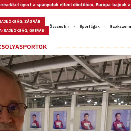
panyolok elleni döntőben, Európa-bajnok az U20-as női váloga
GBAJNOKSÁG, ZÁGRÁB
Összes hír
Sportágak
Szakszem
PA-BAJNOKSÁG, OEIRAS
CSOLYASPORTOK