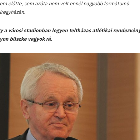
Sem előtte, sem azóta nem volt ennél nagyobb formátumú
íregyházán.
y a városi stadionban legyen teltházas atlétikai rendezvény
gyon büszke vagyok rá.