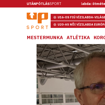
UTÁNPÓTLÁS
Vízilabda: ötméteresekkel nyert a s
SPORT
U16-OS FIÚ VÍZILABDA-VILÁ
U20-AS NŐI VÍZILABDA EURÓ
MESTERMUNKA
ATLÉTIKA
KOR