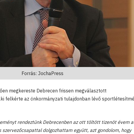
Forrás: JochaPress
etően megkereste Debrecen frissen megválasztott
 aki felkérte az önkormányzati tulajdonban lévő sportlétesítm
eményt rendeztünk Debrecenben az ott töltött tizenöt évem al
s szervezőcsapattal dolgozhattam együtt, azt gondolom, hogy