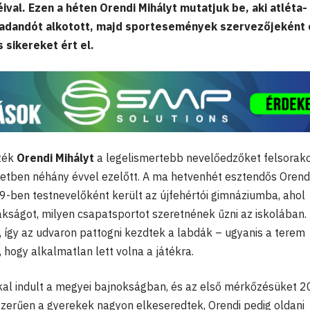
ival. Ezen a héten Orendi Mihályt mutatjuk be, aki atléta-
adandót alkotott, majd sportesemények szervezőjeként 
 sikereket ért el.
ték
Orendi Mihályt
a legelismertebb nevelőedzőket felsorako
tben néhány évvel ezelőtt. A ma hetvenhét esztendős Orend
69-ben testnevelőként került az újfehértói gimnáziumba, ahol
kságot, milyen csapatsportot szeretnének űzni az iskolában.
, így az udvaron pattogni kezdtek a labdák – ugyanis a terem
, hogy alkalmatlan lett volna a játékra.
kal indult a megyei bajnokságban, és az első mérkőzésüket 
szerűen a gyerekek nagyon elkeseredtek, Orendi pedig oldani