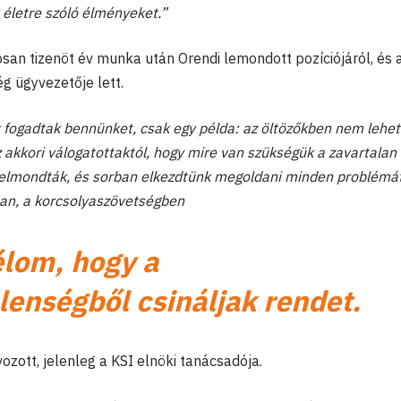
 életre szóló élményeket.”
an tizenöt év munka után Orendi lemondott pozíciójáról, és 
g ügyvezetője lett.
fogadtak bennünket, csak egy példa: az öltözőkben nem lehet
akkori válogatottaktól, hogy mire van szükségük a zavartalan
 elmondták, és sorban elkezdtünk megoldani minden problémát
n, a korcsolyaszövetségben
élom, hogy a
lenségből csináljak rendet.
zott, jelenleg a KSI elnöki tanácsadója.