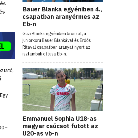
 és
Bauer Blanka egyéniben 4.,
és
csapatban aranyérmes az
Eb-n
Guzi Blanka egyéniben bronzot, a
juniorkorú Bauer Blankával és Erdős
Ritával csapatban aranyat nyert az
isztambuli öttusa Eb-n.
ztató,
i
 Egy
Emmanuel Sophia U18-as
magyar csúcsot futott az
200–
U20-as vb-n