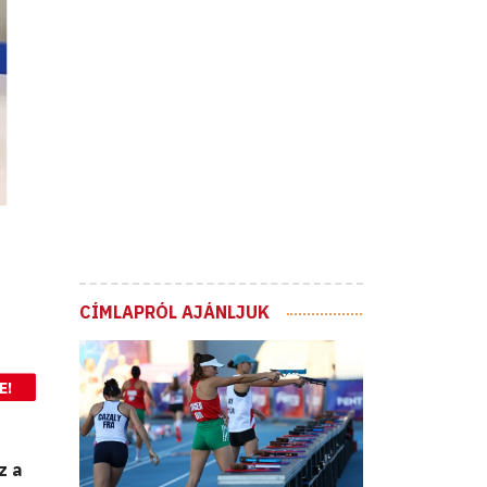
CÍMLAPRÓL AJÁNLJUK
E!
z a