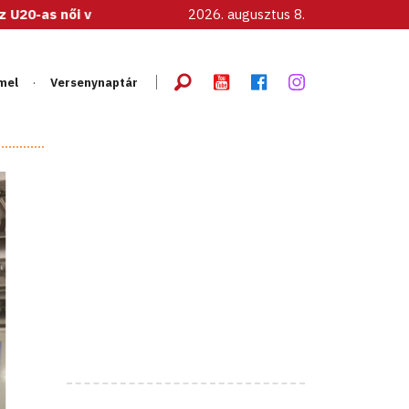
tott!
2026. augusztus 8.
mel
Versenynaptár