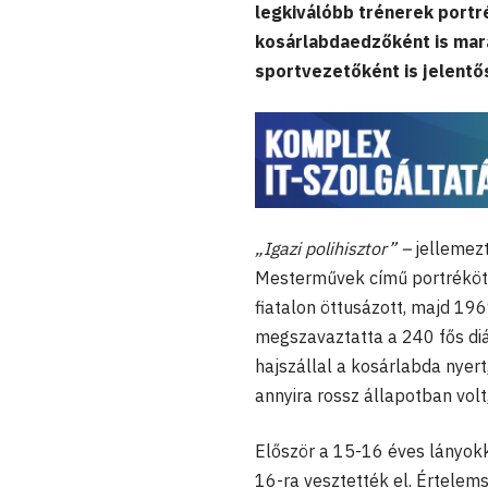
legkiválóbb trénerek portré
kosárlabdaedzőként is mar
sportvezetőként is jelentős
„Igazi polihisztor” –
jellemez
Mesterművek című portréköte
fiatalon öttusázott, majd 19
megszavaztatta a 240 fős diá
hajszállal a kosárlabda nyert
annyira rossz állapotban volt
Először a 15-16 éves lányok
16-ra vesztették el. Értelem