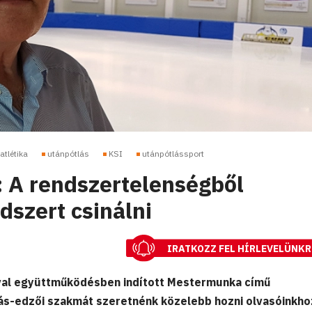
atlétika
utánpótlás
KSI
utánpótlássport
: A rendszertelenségből
dszert csinálni
IRATKOZZ FEL HÍRLEVELÜNKR
val együttműködésben indított Mestermunka című
ás-edzői szakmát szeretnénk közelebb hozni olvasóinkho