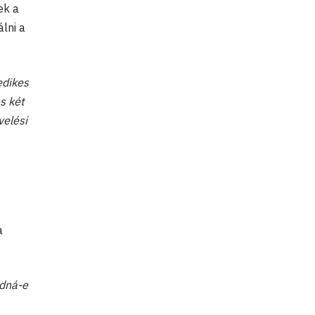
ek a
lni a
edikes
s két
velési
a
udná-e