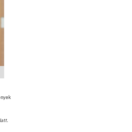
ények
att.