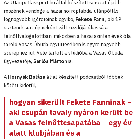
Az Utanpotlassport.hu által készített sorozat újabb
részének vendége a hazai női röplabda-utánpótlás
legnagyobb ígéreteinek egyike,
Fekete Fanni
, aki 19
esztendősen, újoncként vált kezdőjátékossá a
felnőttválogatottban, miközben a hazai szinten évek óta
taroló Vasas Óbuda együttesében is egyre nagyobb
szerephez jut. Vele tartott a stúdióba a Vasas Óbuda
ügyvezetője,
Sarlós Márton
is.
A
Hornyák Balázs
által készített podcastból többek
között kiderül,
hogyan sikerült Fekete Fanninak –
aki csupán tavaly nyáron került be
a Vasas felnőttcsapatába – egy év
alatt klubjában és a