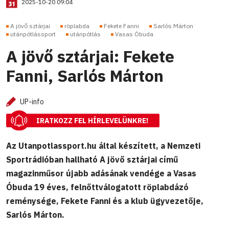
2025-10-20 09:04
A jövő sztárjai
röplabda
Fekete Fanni
Sarlós Márton
utánpótlássport
utánpótlás
Vasas Óbuda
A jövő sztárjai: Fekete
Fanni, Sarlós Márton
UP-info
IRATKOZZ FEL HÍRLEVELÜNKRE!
Az Utanpotlassport.hu által készített, a Nemzeti
Sportrádióban hallható A jövő sztárjai című
magazinműsor újabb adásának vendége a Vasas
Óbuda 19 éves, felnőttválogatott röplabdázó
reménysége, Fekete Fanni és a klub ügyvezetője,
Sarlós Márton.