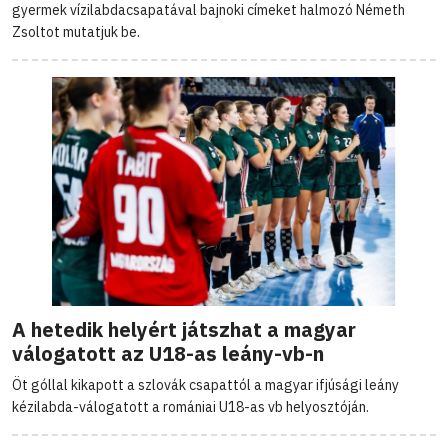
gyermek vízilabdacsapatával bajnoki címeket halmozó Németh
Zsoltot mutatjuk be.
A hetedik helyért játszhat a magyar
válogatott az U18-as leány-vb-n
Öt góllal kikapott a szlovák csapattól a magyar ifjúsági leány
kézilabda-válogatott a romániai U18-as vb helyosztóján.