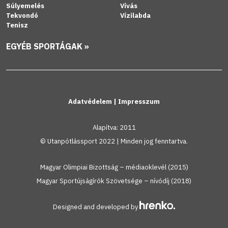
Súlyemelés
Vívás
Tekvondó
Vízilabda
Tenisz
EGYÉB SPORTÁGAK »
Adatvédelem
|
Impresszum
Alapítva: 2011
© Utanpótlássport 2022 | Minden jog fenntartva.
Magyar Olimpiai Bizottság – médiaoklevél (2015)
Magyar Sportújságírók Szövetsége – nívódíj (2018)
Designed and developed by