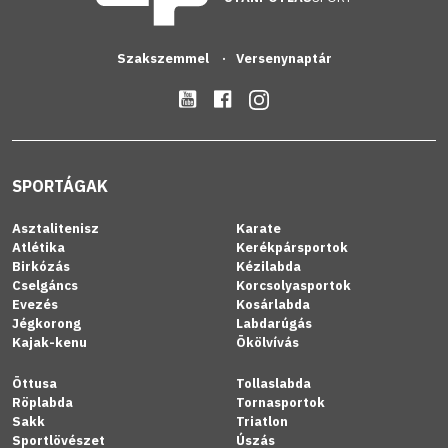
Szakszemmel
Versenynaptár
SPORTÁGAK
Asztalitenisz
Karate
Atlétika
Kerékpársportok
Birkózás
Kézilabda
Cselgáncs
Korcsolyasportok
Evezés
Kosárlabda
Jégkorong
Labdarúgás
Kajak-kenu
Ökölvívás
Öttusa
Tollaslabda
Röplabda
Tornasportok
Sakk
Triatlon
Sportlövészet
Úszás