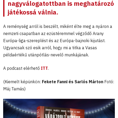
nagyválogatottban is meghatározó
játékossá válnia.
A reménység arról is beszélt, miként élte meg a nyáron a
nemzeti csapatban az ezüstéremmel végződő Arany
Európa-liga-szereplést és az Európa-bajnoki kijutást.
Ugyancsak szó esik arról, hogy mi a titka a Vasas
példaértékű utánpótlás-nevelő munkájának.
A podcast elérhető
ITT
.
(Kiemelt képünkön:
Fekete Fanni és Sarlós Márton
Fotó:
Máj Tamás)