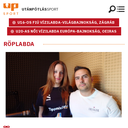
UTÁNPÓTLÁS
SPORT
U16-OS FIÚ VÍZILABDA-VILÁGBAJNOKSÁG, ZÁGRÁB
U20-AS NŐI VÍZILABDA EURÓPA-BAJNOKSÁG, OEIRAS
RÖPLABDA