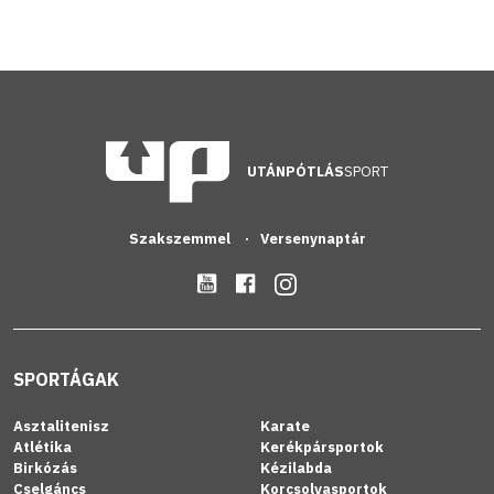
UTÁNPÓTLÁS
SPORT
Szakszemmel
Versenynaptár
SPORTÁGAK
Asztalitenisz
Karate
Atlétika
Kerékpársportok
Birkózás
Kézilabda
Cselgáncs
Korcsolyasportok