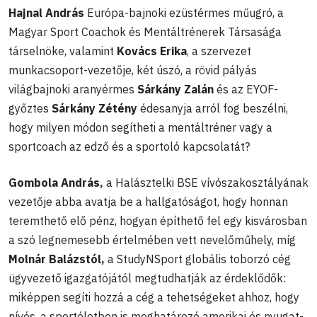
Hajnal András
Európa-bajnoki ezüstérmes műugró, a
Magyar Sport Coachok és Mentáltrénerek Társasága
társelnöke, valamint
Kovács Erika
, a szervezet
munkacsoport-vezetője, két úszó, a rövid pályás
világbajnoki aranyérmes
Sárkány Zalán
és az EYOF-
győztes
Sárkány Zétény
édesanyja arról fog beszélni,
hogy milyen módon segítheti a mentáltréner vagy a
sportcoach az edző és a sportoló kapcsolatát?
Gombola András,
a Halásztelki BSE vívószakosztályának
vezetője abba avatja be a hallgatóságot, hogy honnan
teremthető elő pénz, hogyan építhető fel egy kisvárosban
a szó legnemesebb értelmében vett nevelőműhely, míg
Molnár Balázstól,
a StudyNSport globális toborzó cég
ügyvezető igazgatójától megtudhatják az érdeklődők:
miképpen segíti hozzá a cég a tehetségeket ahhoz, hogy
nívós, a sportéletben is meghatározó amerikai és nyugat-