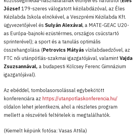
közösségimédia-használatának előnyei és hátulütői (
Éles
József
179-szeres válogatott kézilabdázóval, az Éles
Kézilabda Iskola elnökével, a Veszprémi Kézilabda Kft.
ügyvezetőjével és
Sulyán Alexával
, a MATE-GEAC U20-
as Európa-bajnoki ezüstérmes, országos csúcstartó
sprinterével); a sport és a tanulás optimális
összehangolása (
Petrovics Mátyás
vízilabdaedzővel, az
FTC női utánpótlás-szakmai igazgatójával, valamint
Vajda
Zsuzsannával,
a budapesti Kölcsey Ferenc Gimnázium
igazgatójával).
Az ebéddel, tombolasorsolással egybekötött
konferenciára az
https://utanpotlaskonferencia.hu/
oldalon lehet jelentkezni, ahol a részletes program
mellett a részvételi feltételek is megtalálhatók.
(Kiemelt képünk fotósa: Vasas Attila)