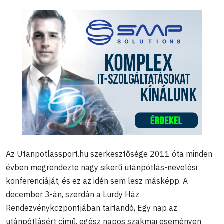
Az Utanpotlassport.hu szerkesztősége 2011 óta minden
évben megrendezte nagy sikerű utánpótlás-nevelési
konferenciáját, és ez az idén sem lesz másképp. A
december 3-án, szerdán a Lurdy Ház
Rendezvényközpontjában tartandó, Egy nap az
utánpótlásért című, egész napos szakmai eseményen