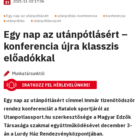
2025-11-03 17:06
Egy nap az utánpótlásért
utánpótlás-konferencia
konferencia
utánpótlás
utánpótlássport
Egy nap az utánpótlásért –
konferencia újra klasszis
előadókkal
Munkatársunktól
IRATKOZZ FEL HÍRLEVELÜNKRE!
Egy nap az utánpótlásért címmel immár tizenötödször
rendez konferenciát a fiatalok sportjáról az
Utanpotlassport.hu szerkesztősége a Magyar Edzők
Társasága szakmai együttműködésével december 3-
án a Lurdy Ház Rendezvényközpontjában.