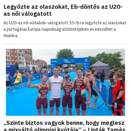
Legyőzte az olaszokat, Eb-döntős az U20-
as női válogatott
Az U20-as női vízilabda-válogatott 10–8-ra legyőzte az olaszokat
a portugáliai Európa-bajnokság elődöntőjében és készülhet a
fináléra.
„Szinte biztos vagyok benne, hogy meglesz
a mixváltó olimpiai kvótája” – Lipták Tamás