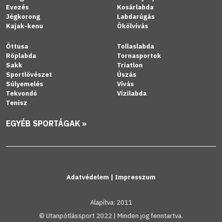
Evezés
Kosárlabda
Jégkorong
Labdarúgás
Kajak-kenu
Ökölvívás
Öttusa
Tollaslabda
Röplabda
Tornasportok
Sakk
Triatlon
Sportlövészet
Úszás
Súlyemelés
Vívás
Tekvondó
Vízilabda
Tenisz
EGYÉB SPORTÁGAK »
Adatvédelem
|
Impresszum
Alapítva: 2011
© Utanpótlássport 2022 | Minden jog fenntartva.