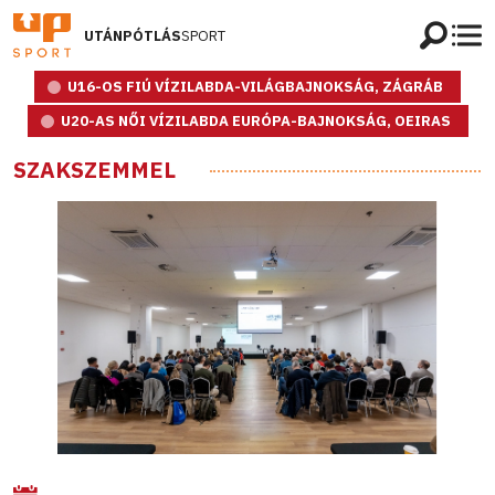
UTÁNPÓTLÁS
SPORT
U16-OS FIÚ VÍZILABDA-VILÁGBAJNOKSÁG, ZÁGRÁB
U20-AS NŐI VÍZILABDA EURÓPA-BAJNOKSÁG, OEIRAS
SZAKSZEMMEL