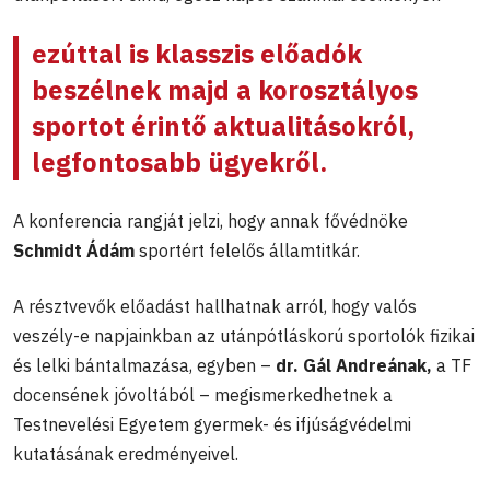
ezúttal is klasszis előadók
beszélnek majd a korosztályos
sportot érintő aktualitásokról,
legfontosabb ügyekről.
A konferencia rangját jelzi, hogy annak fővédnöke
Schmidt Ádám
sportért felelős államtitkár.
A résztvevők előadást hallhatnak arról, hogy valós
veszély-e napjainkban az utánpótláskorú sportolók fizikai
és lelki bántalmazása, egyben –
dr. Gál Andreának,
a TF
docensének jóvoltából – megismerkedhetnek a
Testnevelési Egyetem gyermek- és ifjúságvédelmi
kutatásának eredményeivel.