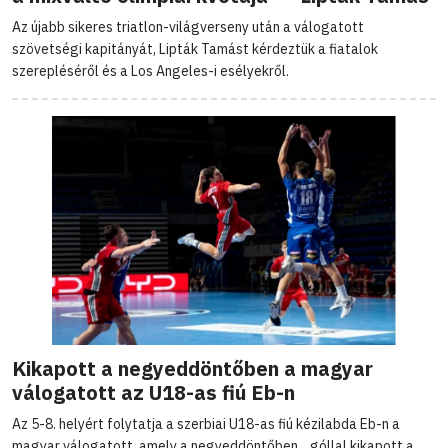
Az újabb sikeres triatlon-világverseny után a válogatott
szövetségi kapitányát, Lipták Tamást kérdeztük a fiatalok
szerepléséről és a Los Angeles-i esélyekről.
Kikapott a negyeddöntőben a magyar
válogatott az U18-as fiú Eb-n
Az 5-8. helyért folytatja a szerbiai U18-as fiú kézilabda Eb-n a
magyar válogatott, amely a negyeddöntőben .. góllal kikapott a