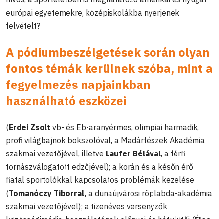
európai egyetemekre, középiskolákba nyerjenek
felvételt?
A pódiumbeszélgetések során olyan
fontos témák kerülnek szóba, mint a
fegyelmezés napjainkban
használható eszközei
(
Erdei Zsolt
vb- és Eb-aranyérmes, olimpiai harmadik,
profi világbajnok bokszolóval, a Madárfészek Akadémia
szakmai vezetőjével, illetve
Laufer Bélával
, a férfi
tornászválogatott edzőjével); a korán és a későn érő
fiatal sportolókkal kapcsolatos problémák kezelése
(
Tomanóczy Tiborral,
a dunaújvárosi röplabda-akadémia
szakmai vezetőjével); a tizenéves versenyzők