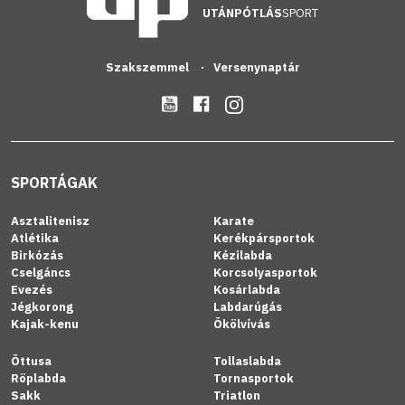
UTÁNPÓTLÁS
SPORT
Szakszemmel
Versenynaptár
SPORTÁGAK
Asztalitenisz
Karate
Atlétika
Kerékpársportok
Birkózás
Kézilabda
Cselgáncs
Korcsolyasportok
Evezés
Kosárlabda
Jégkorong
Labdarúgás
Kajak-kenu
Ökölvívás
Öttusa
Tollaslabda
Röplabda
Tornasportok
Sakk
Triatlon