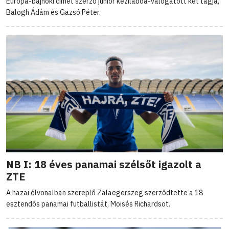
Európa-bajnoki címet szerző junior kézilabda-válogatott két tagja,
Balogh Ádám és Gazsó Péter.
NB I: 18 éves panamai szélsőt igazolt a
ZTE
A hazai élvonalban szereplő Zalaegerszeg szerződtette a 18
esztendős panamai futballistát, Moisés Richardsot.