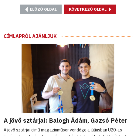
ELŐZŐ OLDAL
KÖVETKEZŐ OLDAL
CÍMLAPRÓL AJÁNLJUK
A jövő sztárjai: Balogh Ádám, Gazsó Péter
A jövő sztárjai című magazinműsor vendége a júliusban U20-as