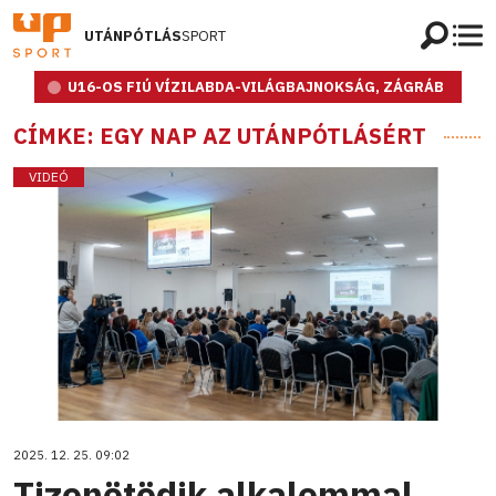
UTÁNPÓTLÁS
SPORT
U16-OS FIÚ VÍZILABDA-VILÁGBAJNOKSÁG, ZÁGRÁB
CÍMKE: EGY NAP AZ UTÁNPÓTLÁSÉRT
VIDEÓ
2025. 12. 25. 09:02
Tizenötödik alkalommal