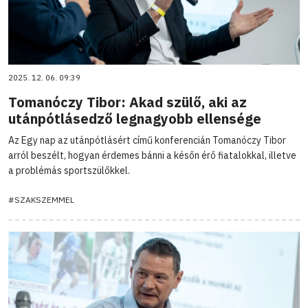
2025. 12. 06. 09:39
Tomanóczy Tibor: Akad szülő, aki az
utánpótlásedző legnagyobb ellensége
Az Egy nap az utánpótlásért című konferencián Tomanóczy Tibor
arról beszélt, hogyan érdemes bánni a későn érő fiatalokkal, illetve
a problémás sportszülőkkel.
#SZAKSZEMMEL