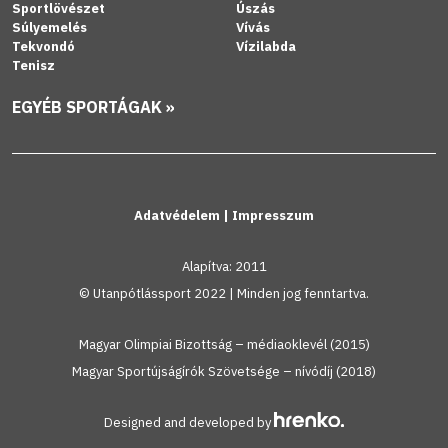
Sportlövészet
Úszás
Súlyemelés
Vívás
Tekvondó
Vízilabda
Tenisz
EGYÉB SPORTÁGAK »
Adatvédelem
|
Impresszum
Alapítva: 2011
© Utanpótlássport 2022 | Minden jog fenntartva.
Magyar Olimpiai Bizottság – médiaoklevél (2015)
Magyar Sportújságírók Szövetsége – nívódíj (2018)
Designed and developed by