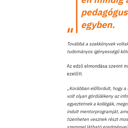
pedagóguso
egyben.
Továbbá a szakkönyvek volta
tudományos igényességű köte
Az edző elmondása szerint m
ezelőtt.
„Korábban előfordult, hogy a
volt olyan gördülékeny az in
egyeztetnek a kollégák, meg
indult mentorprogramját, amel
tizenheten vesznek részt mo
szemmel látható eredményei 