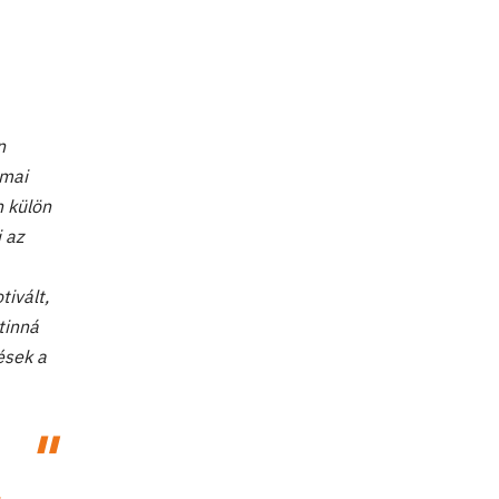
n
kmai
n külön
 az
tivált,
tinná
ések a