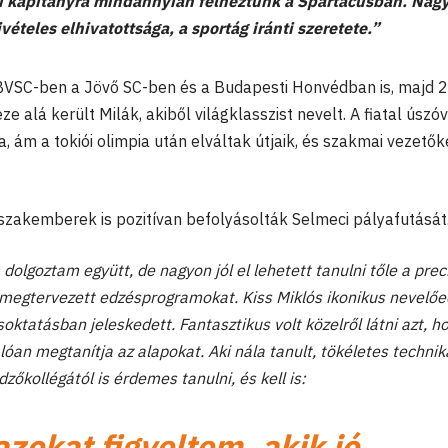
i kapitányra mindannyian felnéztünk a Spartacusban. Nag
ivételes elhivatottsága, a sportág iránti szeretete.”
 BVSC-ben a Jövő SC-ben és a Budapesti Honvédban is, majd 
ze alá került Milák, akiből világklasszist nevelt. A fiatal úszó
 ám a tokiói olimpia után elváltak útjaik, és szakmai vezetők
 szakemberek is pozitívan befolyásolták Selmeci pályafutását
lgoztam együtt, de nagyon jól el lehetett tanulni tőle a preci
s megtervezett edzésprogramokat. Kiss Miklós ikonikus nevelőe
ásoktatásban jeleskedett. Fantasztikus volt közelről látni azt, 
lóan megtanítja az alapokat. Aki nála tanult, tökéletes technik
zőkollégától is érdemes tanulni, és kell is:
zokat figyeltem, akik jó