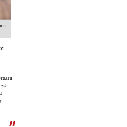
ács
nt
ytassa
nek-
 a
a