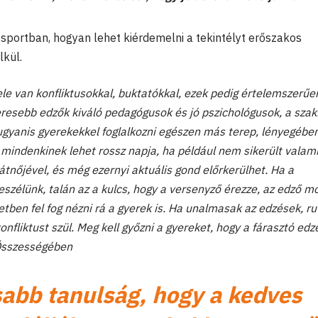
sportban, hogyan lehet kiérdemelni a tekintélyt erőszakos
lkül.
tele van konfliktusokkal, buktatókkal, ezek pedig értelemszerűe
keresebb edzők kiváló pedagógusok és jó pszichológusok, a sza
yanis gyerekekkel foglalkozni egészen más terep, lényegébe
mindenkinek lehet rossz napja, ha például nem sikerült valami
átnőjével, és még ezernyi aktuális gond előrkerülhet. Ha a
 beszélünk, talán az a kulcs, hogy a versenyző érezze, az edző mo
etben fel fog nézni rá a gyerek is. Ha unalmasak az edzések, ru
onfliktust szül. Meg kell győzni a gyereket, hogy a fárasztó edz
 Összességében
sabb tanulság, hogy a kedves