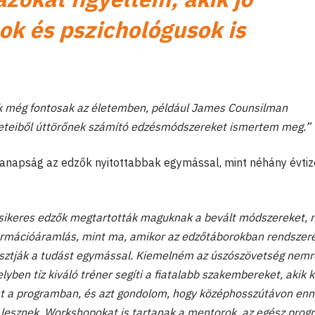
k és pszichológusok is
k még fontosak az életemben, például James Counsilman
teiből úttörőnek számító edzésmódszereket ismertem meg.”
anapság az edzők nyitottabbak egymással, mint néhány évti
 sikeres edzők megtartották maguknak a bevált módszereket,
formációáramlás, mint ma, amikor az edzőtáborokban rendszer
osztják a tudást egymással. Kiemelném az úszószövetség nemr
yben tíz kiváló tréner segíti a fiatalabb szakembereket, akik k
st a programban, és azt gondolom, hogy középhosszútávon en
lesznek. Workshopokat is tartanak a mentorok, az egész prog