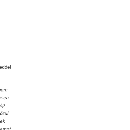
zeddel
 nem
esen
ég
özül
nek
ramot