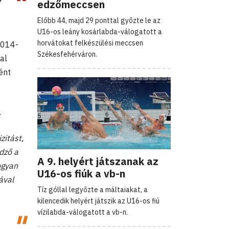
y
edzőmeccsen
Előbb 44, majd 29 ponttal győzte le az
U16-os leány kosárlabda-válogatott a
horvátokat felkészülési meccsen
2014-
Székesfehérváron.
val
ént
.
zitást,
dző a
A 9. helyért játszanak az
hogyan
U16-os fiúk a vb-n
ával
Tíz góllal legyőzte a máltaiakat, a
kilencedik helyért játszik az U16-os fiú
vízilabda-válogatott a vb-n.