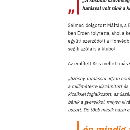
„A későbbi szövetség
hatással volt ránk a k
Selmeci dolgozott Máltán, a
ben Érden folytatta, ahol a ke
együtt szerződött a Honvédba,
segíti azóta is a klubot.
Az említett Kiss mellett más
„Széchy Tamással ugyan nem do
a milliméterre kiszámított é
kicsikkel foglalkozott, az úsz
bánik a gyerekkel, milyen kivá
úszott. De több másik hazai ed
én mindig a