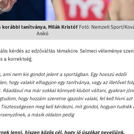
s korábbi tanítványa, Milák Kristóf
Fotó: Nemzeti Sport/Kov
Anikó
uális kérdés az edzőváltás témaköre. Selmeci véleménye szeri
s a korrektség.
, ami nem kis gondot jelent a sportágban. Egy hosszú edzői
en, hogy valakit elhagyjon egy tanítványa, vagy az illetővel fol
t. Ráadásul ma már sokkal könnyeb klubot váltani, gyakran jön
dom, hogy hozzám szeretne igazolni valaki, fel kell hívni azt
k. Tisztességesen meg kell kérdezni, mit gondol, hogyan tudnék 
ersenyzőnek, a másik oldalon pedig
ek lenni, hiszen közös cél, hogy jó úszókat neveljünk.