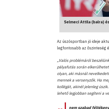
Selmeci Attila (balra) é
Az úszósportban jó ideje akt
legfontosabb az őszinteség é
„Valós problémáról beszélünk
pályafutás során elkerülhetetl
olyan, aki másnál nevelkedet
mennek a versenyzők. Ha megtu
kollégát, akinél jelenleg úszi
lehető legjobban segíteni a v
nem szabad féltékenyn