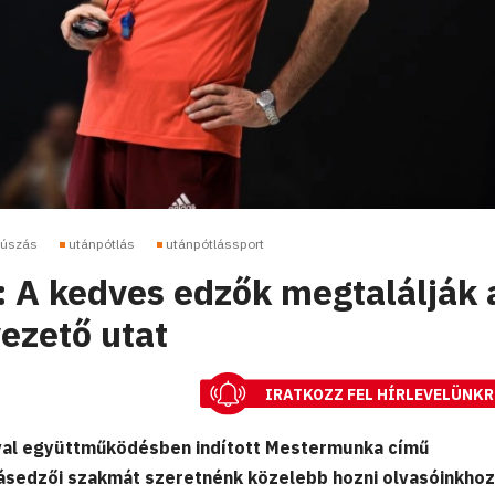
úszás
utánpótlás
utánpótlássport
: A kedves edzők megtalálják 
ezető utat
IRATKOZZ FEL HÍRLEVELÜNKR
val együttműködésben indított Mestermunka című
ásedzői szakmát szeretnénk közelebb hozni olvasóinkhoz