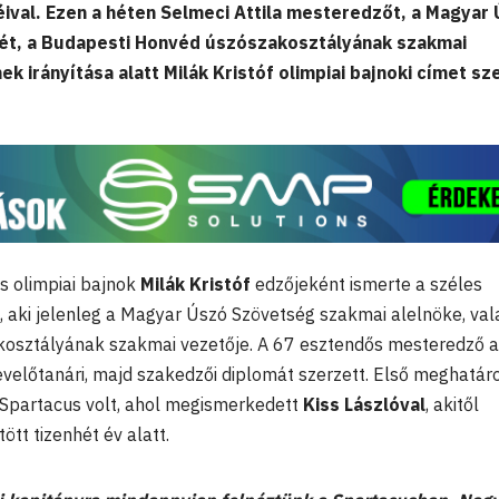
éival. Ezen a héten Selmeci Attila mesteredzőt, a Magyar
ét, a Budapesti Honvéd úszószakosztályának szakmai
ek irányítása alatt Milák Kristóf olimpiai bajnoki címet sz
s olimpiai bajnok
Milák Kristóf
edzőjeként ismerte a széles
, aki jelenleg a Magyar Úszó Szövetség szakmai alelnöke, val
osztályának szakmai vezetője. A 67 esztendős mesteredző a
evelőtanári, majd szakedzői diplomát szerzett. Első meghatár
 Spartacus volt, ahol megismerkedett
Kiss Lászlóval
, akitől
tött tizenhét év alatt.