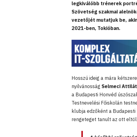
legkiválóbb trénerek portr
Szövetség szakmai alelnök
vezetőjét mutatjuk be, akin
2021-ben, Tokióban.
Hosszú ideig a mára kétszere
nyilvánosság
Selmeci Attilát
a Budapesti Honvéd úszószak
Testnevelési Főiskolán testn
klubja edzőként a Budapesti
rengeteget tanult az ott eltöl