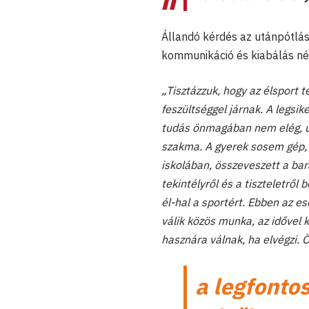
Állandó kérdés az utánpótlás
kommunikáció és kiabálás né
„Tisztázzuk, hogy az élsport 
feszültséggel járnak. A legsi
tudás önmagában nem elég, ug
szakma. A gyerek sosem gép, 
iskolában, összeveszett a bar
tekintélyről és a tiszteletről
él-hal a sportért. Ebben az es
válik közös munka, az idővel k
hasznára válnak, ha elvégzi.
a legfonto