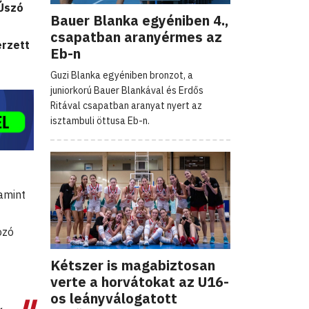
 Úszó
Bauer Blanka egyéniben 4.,
csapatban aranyérmes az
erzett
Eb-n
Guzi Blanka egyéniben bronzot, a
juniorkorú Bauer Blankával és Erdős
Ritával csapatban aranyat nyert az
isztambuli öttusa Eb-n.
amint
ozó
Kétszer is magabiztosan
verte a horvátokat az U16-
os leányválogatott