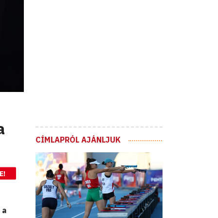
a
CÍMLAPRÓL AJÁNLJUK
E!
 a