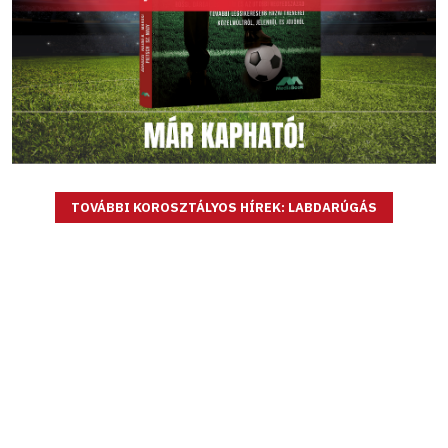
TOVÁBBI KOROSZTÁLYOS HÍREK: LABDARÚGÁS