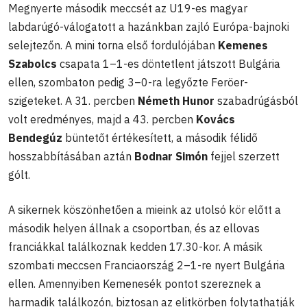
Megnyerte második meccsét az U19-es magyar
labdarúgó-válogatott a hazánkban zajló Európa-bajnoki
selejtezőn. A mini torna első fordulójában
Kemenes
Szabolcs
csapata 1–1-es döntetlent játszott Bulgária
ellen, szombaton pedig 3–0-ra legyőzte Feröer-
szigeteket. A 31. percben
Németh Hunor
szabadrúgásból
volt eredményes, majd a 43. percben
Kovács
Bendegúz
büntetőt értékesített, a második félidő
hosszabbításában aztán
B
odnar Simón
fejjel szerzett
gólt.
A sikernek köszönhetően a mieink az utolsó kör előtt a
második helyen állnak a csoportban, és az ellovas
franciákkal találkoznak kedden 17.30-kor. A másik
szombati meccsen Franciaország 2–1-re nyert Bulgária
ellen. Amennyiben Kemenesék pontot szereznek a
harmadik találkozón, biztosan az elitkörben folytathatják