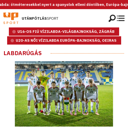
tméteresekkel nyert a spanyolok elleni döntőben, Európa-bajnok az U2
UTÁNPÓTLÁS
SPORT
U16-OS FIÚ VÍZILABDA-VILÁGBAJNOKSÁG, ZÁGRÁB
U20-AS NŐI VÍZILABDA EURÓPA-BAJNOKSÁG, OEIRAS
LABDARÚGÁS