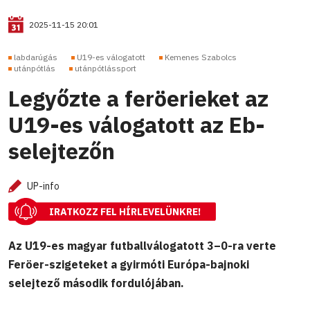
2025-11-15 20:01
labdarúgás
U19-es válogatott
Kemenes Szabolcs
utánpótlás
utánpótlássport
Legyőzte a feröerieket az
U19-es válogatott az Eb-
selejtezőn
UP-info
IRATKOZZ FEL HÍRLEVELÜNKRE!
Az U19-es magyar futballválogatott 3–0-ra verte
Feröer-szigeteket a gyirmóti Európa-bajnoki
selejtező második fordulójában.