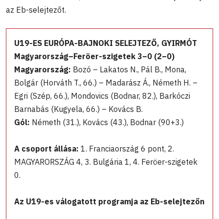
az Eb-selejtezőt.
U19-ES EURÓPA-BAJNOKI SELEJTEZŐ, GYIRMÓT
Magyarország–Feröer-szigetek 3–0 (2–0)
Magyarország:
Bozó – Lakatos N., Pál B., Mona,
Bolgár (Horváth T., 66.) – Madarász Á., Németh H. –
Egri (Szép, 66.), Mondovics (Bodnar, 82.), Barkóczi
Barnabás (Kugyela, 66.) – Kovács B.
Gól:
Németh (31.), Kovács (43.), Bodnar (90+3.)
A csoport állása:
1. Franciaország 6 pont, 2.
MAGYARORSZÁG 4, 3. Bulgária 1, 4. Feröer-szigetek
0.
Az U19-es válogatott programja az Eb-selejtezőn