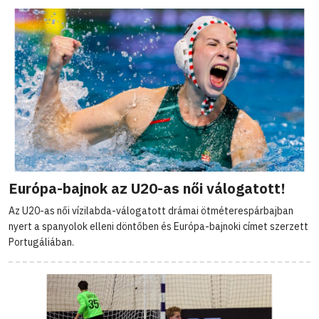
Európa-bajnok az U20-as női válogatott!
Az U20-as női vízilabda-válogatott drámai ötméterespárbajban
nyert a spanyolok elleni döntőben és Európa-bajnoki címet szerzett
Portugáliában.