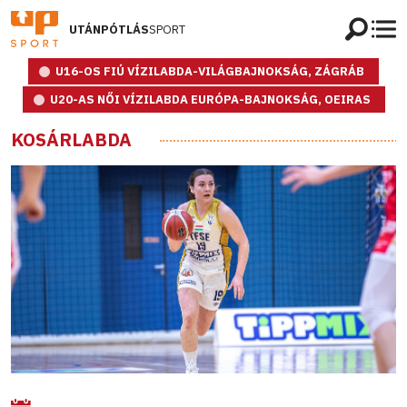
UTÁNPÓTLÁS
SPORT
U16-OS FIÚ VÍZILABDA-VILÁGBAJNOKSÁG, ZÁGRÁB
U20-AS NŐI VÍZILABDA EURÓPA-BAJNOKSÁG, OEIRAS
KOSÁRLABDA