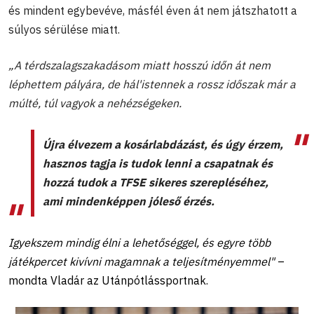
és mindent egybevéve, másfél éven át nem játszhatott a
súlyos sérülése miatt.
„A térdszalagszakadásom miatt hosszú időn át nem
léphettem pályára, de hál'istennek a rossz időszak már a
múlté, túl vagyok a nehézségeken.
Újra élvezem a kosárlabdázást, és úgy érzem,
hasznos tagja is tudok lenni a csapatnak és
hozzá tudok a TFSE sikeres szerepléséhez,
ami mindenképpen jóleső érzés.
Igyekszem mindig élni a lehetőséggel, és egyre több
játékpercet kivívni magamnak a teljesítményemmel"
–
mondta Vladár az Utánpótlássportnak.