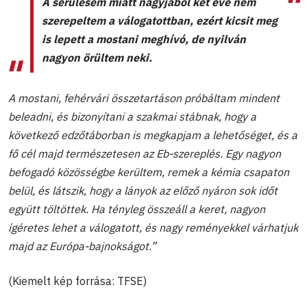
A sérülésem miatt nagyjából két éve nem
szerepeltem a válogatottban, ezért kicsit meg
is lepett a mostani meghívó, de nyilván
nagyon örültem neki.
A mostani, fehérvári összetartáson próbáltam mindent
beleadni, és bizonyítani a szakmai stábnak, hogy a
következő edzőtáborban is megkapjam a lehetőséget, és a
fő cél majd természetesen az Eb-szereplés. Egy nagyon
befogadó közösségbe kerültem, remek a kémia csapaton
belül, és látszik, hogy a lányok az előző nyáron sok időt
együtt töltöttek. Ha tényleg összeáll a keret, nagyon
ígéretes lehet a válogatott, és nagy reményekkel várhatjuk
majd az Európa-bajnokságot.”
(Kiemelt kép forrása: TFSE)