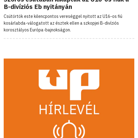
B-divíziós Eb nyitányán
Csütörtök este kilencpontos vereséggel nyitott az U16-os fiú
kosárlabda-válogatott az észtek ellen a szkopjei B-divíziós
korosztályos Európa-bajnokságon.