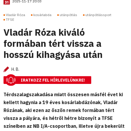
2025-11-17 20:03
Vladár Róza
kosárlabda
utánpótlás
utánpótlássport
TFSE
Vladár Róza kiváló
formában tért vissza a
hosszú kihagyása után
H. B.
IRATKOZZ FEL HÍRLEVELÜNKRE!
Térdszalagszakadása miatt összesen másfél évet ki
kellett hagynia a 19 éves kosárlabdázónak, Vladár
Rózának, aki ezen az őszőn remek formában tért
vissza a pályára, és hétről hétre bizonyít a TFSE
színeiben az NB I/A-csoportban, illetve újra bekerült