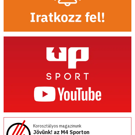
Korosztályos magazinunk
Jövünk! az M4 Sporton