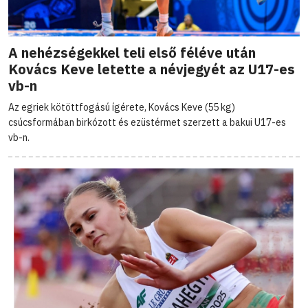
A nehézségekkel teli első féléve után
Kovács Keve letette a névjegyét az U17-es
vb-n
Az egriek kötöttfogású ígérete, Kovács Keve (55 kg)
csúcsformában birkózott és ezüstérmet szerzett a bakui U17-es
vb-n.