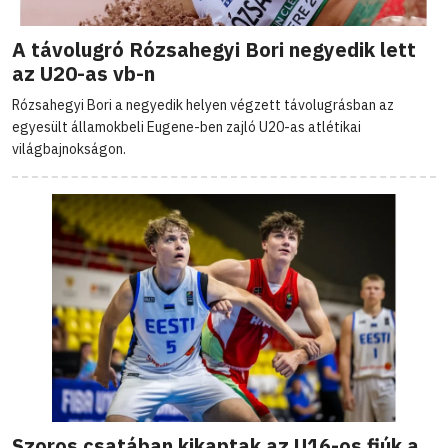
A távolugró Rózsahegyi Bori negyedik lett
az U20-as vb-n
Rózsahegyi Bori a negyedik helyen végzett távolugrásban az
egyesült államokbeli Eugene-ben zajló U20-as atlétikai
világbajnokságon.
Szoros csatában kikaptak az U16-os fiúk a