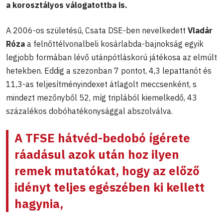
a korosztályos válogatottba is.
A 2006-os születésű, Csata DSE-ben nevelkedett
Vladár
Róza
a felnőttélvonalbeli kosárlabda-bajnokság egyik
legjobb formában lévő utánpótláskorú játékosa az elmúlt
hetekben. Eddig a szezonban 7 pontot, 4,3 lepattanót és
11,3-as teljesítményindexet átlagolt meccsenként, s
mindezt mezőnyből 52, míg triplából kiemelkedő, 43
százalékos dobóhatékonysággal abszolválva.
A TFSE hátvéd-bedobó ígérete
ráadásul azok után hoz ilyen
remek mutatókat, hogy az előző
idényt teljes egészében ki kellett
hagynia,