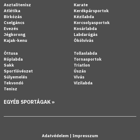
Asztalitenisz
Karate
Atlétika
Kerékpársportok
Birkózás
Kézilabda
Cselgáncs
Korcsolyasportok
Evezés
Kosárlabda
Jégkorong
Labdarúgás
Kajak-kenu
Ökölvívás
Öttusa
Tollaslabda
Röplabda
Tornasportok
Sakk
Triatlon
Sportlövészet
Úszás
Súlyemelés
Vívás
Tekvondó
Vízilabda
Tenisz
EGYÉB SPORTÁGAK »
Adatvédelem
|
Impresszum