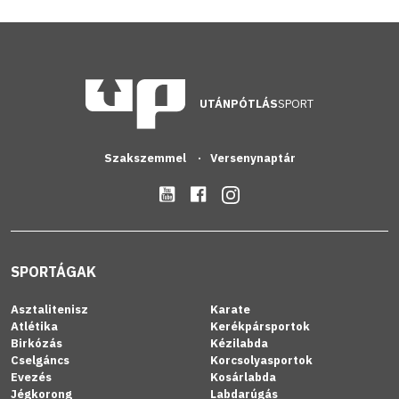
UTÁNPÓTLÁS
SPORT
Szakszemmel
Versenynaptár
SPORTÁGAK
Asztalitenisz
Karate
Atlétika
Kerékpársportok
Birkózás
Kézilabda
Cselgáncs
Korcsolyasportok
Evezés
Kosárlabda
Jégkorong
Labdarúgás