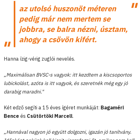
az utolsó huszonöt méteren
pedig már nem mertem se
jobbra, se balra nézni, úsztam,
ahogy a csövön kifért.
Hanna ízig-vérig zuglói nevelés.
„Maximálisan BVSC-s vagyok: itt kezdtem a kiscsoportos
lubickolást, azóta is itt vagyok, és szeretnék még egy jó
darabig maradni."
Két edző segíti a 15 éves ígéret munkáját:
Bagaméri
Bence
és
Csütörtöki Marcell
.
„Hannával nagyon jó együtt dolgozni, igazán jó tanítvány.