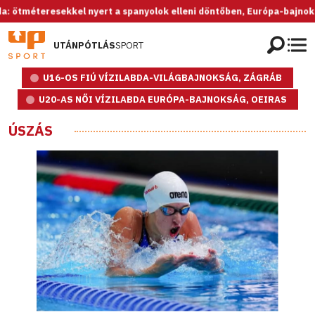
eresekkel nyert a spanyolok elleni döntőben, Európa-bajnok az U20-a
UTÁNPÓTLÁS
SPORT
U16-OS FIÚ VÍZILABDA-VILÁGBAJNOKSÁG, ZÁGRÁB
U20-AS NŐI VÍZILABDA EURÓPA-BAJNOKSÁG, OEIRAS
ÚSZÁS