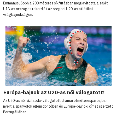
Emmanuel Sophia 200 méteres síkfutásban megjavította a saját
U18-as országos rekordját az oregoni U20-as atlétikai
világbajnokságon.
Európa-bajnok az U20-as női válogatott!
Az U20-as női vízilabda-válogatott drámai ötméterespárbajban
nyert a spanyolok elleni döntőben és Európa-bajnoki címet szerzett
Portugáliában.