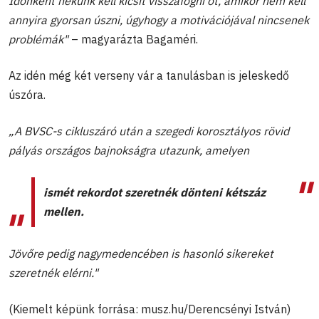
Időnként nekünk kell kicsit visszafogni őt, amikor nem kell
annyira gyorsan úszni, úgyhogy a motivációjával nincsenek
problémák"
– magyarázta Bagaméri.
Az idén még két verseny vár a tanulásban is jeleskedő
úszóra.
„A BVSC-s cikluszáró után a szegedi korosztályos rövid
pályás országos bajnokságra utazunk, amelyen
ismét rekordot szeretnék dönteni kétszáz
mellen.
Jövőre pedig nagymedencében is hasonló sikereket
szeretnék elérni."
(Kiemelt képünk forrása: musz.hu/Derencsényi István)