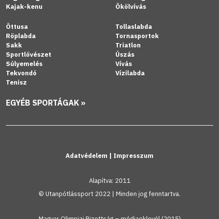
Kajak-kenu
Ökölvívás
Öttusa
Tollaslabda
Röplabda
Tornasportok
Sakk
Triatlon
Sportlövészet
Úszás
Súlyemelés
Vívás
Tekvondó
Vízilabda
Tenisz
EGYÉB SPORTÁGAK »
Adatvédelem
|
Impresszum
Alapítva: 2011
© Utanpótlássport 2022 | Minden jog fenntartva.
Magyar Olimpiai Bizottság – médiaoklevél (2015)