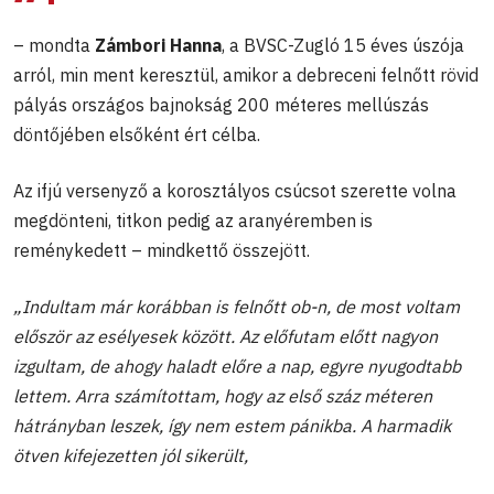
– mondta
Zámbori Hanna
, a BVSC-Zugló 15 éves úszója
arról, min ment keresztül, amikor a debreceni felnőtt rövid
pályás országos bajnokság 200 méteres mellúszás
döntőjében elsőként ért célba.
Az ifjú versenyző a korosztályos csúcsot szerette volna
megdönteni, titkon pedig az aranyéremben is
reménykedett – mindkettő összejött.
„Indultam már korábban is felnőtt ob-n, de most voltam
először az esélyesek között. Az előfutam előtt nagyon
izgultam, de ahogy haladt előre a nap, egyre nyugodtabb
lettem. Arra számítottam, hogy az első száz méteren
hátrányban leszek, így nem estem pánikba. A harmadik
ötven kifejezetten jól sikerült,