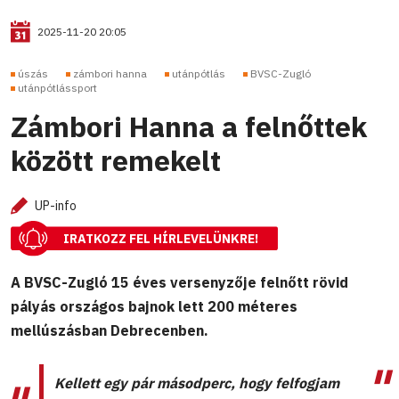
2025-11-20 20:05
úszás
zámbori hanna
utánpótlás
BVSC-Zugló
utánpótlássport
Zámbori Hanna a felnőttek
között remekelt
UP-info
IRATKOZZ FEL HÍRLEVELÜNKRE!
A BVSC-Zugló 15 éves versenyzője felnőtt rövid
pályás országos bajnok lett 200 méteres
mellúszásban Debrecenben.
Kellett egy pár másodperc, hogy felfogjam