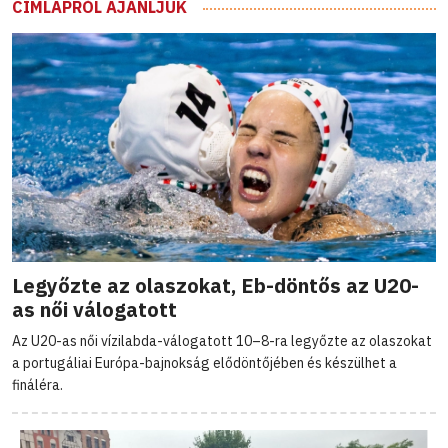
CÍMLAPRÓL AJÁNLJUK
Legyőzte az olaszokat, Eb-döntős az U20-
as női válogatott
Az U20-as női vízilabda-válogatott 10–8-ra legyőzte az olaszokat
a portugáliai Európa-bajnokság elődöntőjében és készülhet a
fináléra.