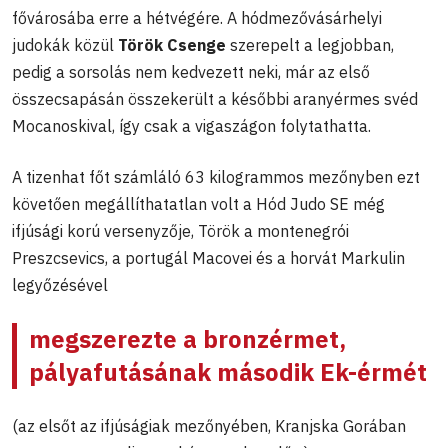
fővárosába erre a hétvégére. A hódmezővásárhelyi
judokák közül
Török Csenge
szerepelt a legjobban,
pedig a sorsolás nem kedvezett neki, már az első
összecsapásán összekerült a későbbi aranyérmes svéd
Mocanoskival, így csak a vigaszágon folytathatta.
A tizenhat főt számláló 63 kilogrammos mezőnyben ezt
követően megállíthatatlan volt a Hód Judo SE még
ifjúsági korú versenyzője, Török a montenegrói
Preszcsevics, a portugál Macovei és a horvát Markulin
legyőzésével
megszerezte a bronzérmet,
pályafutásának második Ek-érmét
(az elsőt az ifjúságiak mezőnyében, Kranjska Gorában