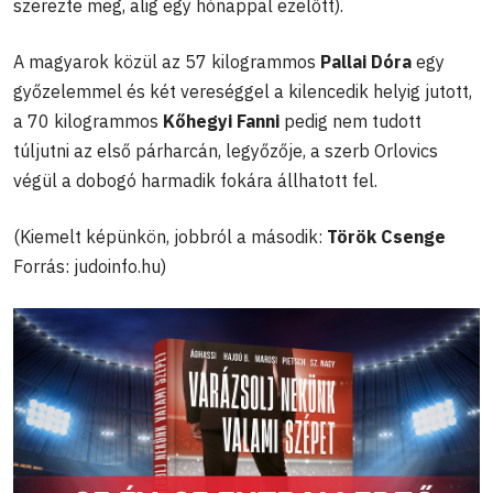
szerezte meg, alig egy hónappal ezelőtt).
A magyarok közül az 57 kilogrammos
Pallai Dóra
egy
győzelemmel és két vereséggel a kilencedik helyig jutott,
a 70 kilogrammos
Kőhegyi Fanni
pedig nem tudott
túljutni az első párharcán, legyőzője, a szerb Orlovics
végül a dobogó harmadik fokára állhatott fel.
(Kiemelt képünkön, jobbról a második:
Török Csenge
Forrás: judoinfo.hu)