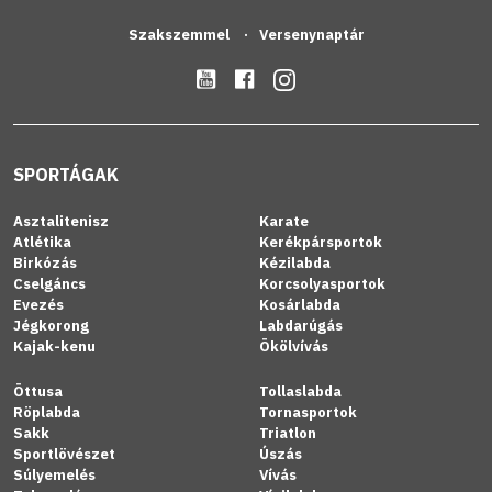
Szakszemmel
Versenynaptár
SPORTÁGAK
Asztalitenisz
Karate
Atlétika
Kerékpársportok
Birkózás
Kézilabda
Cselgáncs
Korcsolyasportok
Evezés
Kosárlabda
Jégkorong
Labdarúgás
Kajak-kenu
Ökölvívás
Öttusa
Tollaslabda
Röplabda
Tornasportok
Sakk
Triatlon
Sportlövészet
Úszás
Súlyemelés
Vívás