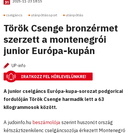
2025-11-23 18:15
cselgáncs
utánpótlássport
utánpótlás
Török Csenge bronzérmet
szerzett a montenegrói
junior Európa-kupán
UP-info
IRATKOZZ FEL HÍRLEVELÜNKRE!
A junior cselgáncs Európa-kupa-sorozat podgoricai
fordulóján Török Csenge harmadik lett a 63
kilogrammosok között.
A judoinfo.hu
beszámolója
szerint huszonöt ország
kétszáztizenkilenc cselgáncsozója érkezett Montenegró