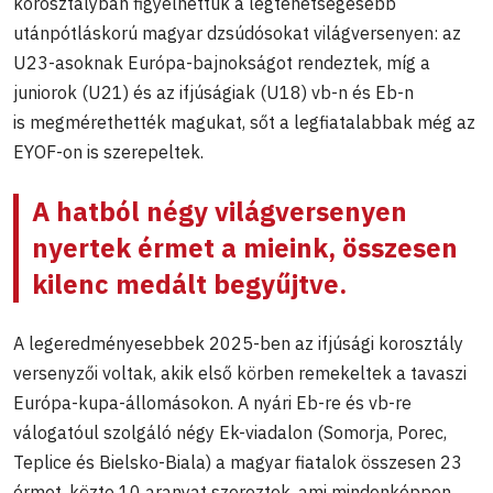
korosztályban figyelhettük a legtehetségesebb
utánpótláskorú magyar dzsúdósokat világversenyen: az
U23-asoknak Európa-bajnokságot rendeztek, míg a
juniorok (U21) és az ifjúságiak (U18) vb-n és Eb-n
is megmérethették magukat, sőt a legfiatalabbak még az
EYOF-on is szerepeltek.
A hatból négy világversenyen
nyertek érmet a mieink, összesen
kilenc medált begyűjtve.
A legeredményesebbek 2025-ben az ifjúsági korosztály
versenyzői voltak, akik első körben remekeltek a tavaszi
Európa-kupa-állomásokon. A nyári Eb-re és vb-re
válogatóul szolgáló négy Ek-viadalon (Somorja, Porec,
Teplice és Bielsko-Biala) a magyar fiatalok összesen 23
érmet, közte 10 aranyat szereztek, ami mindenképpen