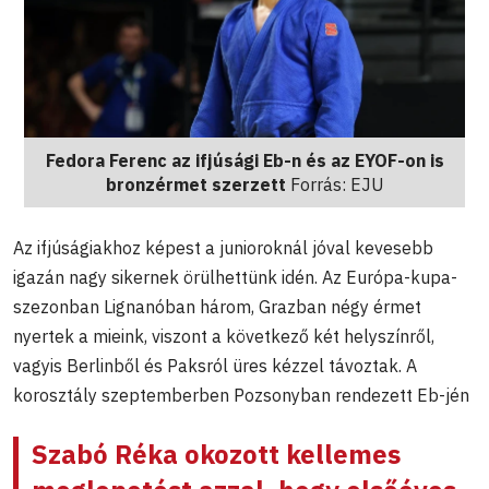
Fedora Ferenc az ifjúsági Eb-n és az EYOF-on is
bronzérmet szerzett
Forrás: EJU
Az ifjúságiakhoz képest a junioroknál jóval kevesebb
igazán nagy sikernek örülhettünk idén. Az Európa-kupa-
szezonban Lignanóban három, Grazban négy érmet
nyertek a mieink, viszont a következő két helyszínről,
vagyis Berlinből és Paksról üres kézzel távoztak. A
korosztály szeptemberben Pozsonyban rendezett Eb-jén
Szabó Réka
okozott kellemes