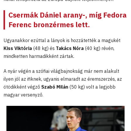
Csermák Dániel arany-, míg Fedora
Ferenc bronzérmes lett.
Ugyanakkor ezúttal a lányok is hozzátették a magukét
Kiss Viktória
(48 kg) és
Takács Nóra
(40 kg) révén,
mindketten harmadikként zártak.
A nyár végén a szófiai világbajnokság már nem alakult
ilyen jól az ifiknek, ugyanis elmaradt az éremszerzés, az
ötödikként végző
Szabó Milán
(50 kg) volt a legjobb
magyar versenyző.