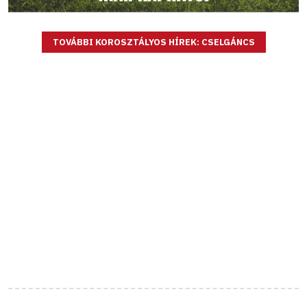
TOVÁBBI KOROSZTÁLYOS HÍREK: CSELGÁNCS