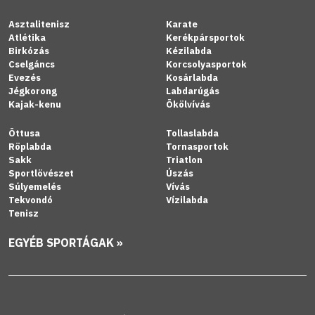
Asztalitenisz
Karate
Atlétika
Kerékpársportok
Birkózás
Kézilabda
Cselgáncs
Korcsolyasportok
Evezés
Kosárlabda
Jégkorong
Labdarúgás
Kajak-kenu
Ökölvívás
Öttusa
Tollaslabda
Röplabda
Tornasportok
Sakk
Triatlon
Sportlövészet
Úszás
Súlyemelés
Vívás
Tekvondó
Vízilabda
Tenisz
EGYÉB SPORTÁGAK »