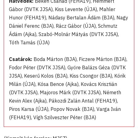
Hátvédek:
Békefi Csanád (FEHA19), Hemmert
Gábor (DVTK JJSA), Kiss Levente (ÚJA), Mahler
Hunor (FEHA19), Nádasy Bertalan Ádám (BJA), Nagy
Dániel Ferenc (BJA), Rácz Gábor (ÚJA), Schmutz
Ádám (Ajka), Szabó-Molnár Mátyás (DVTK JJSA),
Tóth Tamás (ÚJA)
Csatárok:
Boda Márton (BJA), Ficzere Márton (BJA),
Fodor Péter (DVTK JJSA), Györe Balázs Géza (DVTK
JJSA), Keserű Kolos (BJA), Kiss Csongor (BJA), Kórik
Milán (ÚJA), Kósa Bence (Ajka), Kovács Krisztián
(DVTK JJSA), Majoros Márk (DVTK JJSA), Németh
Kevin Alex (Ajka), Pákozdi Zalán Antal (FEHA19),
Piros Karsa (ÚJA), Popov Novak (BJA), Varga Iván
(FEHA19), Vígh Szilveszter Péter (BJA)