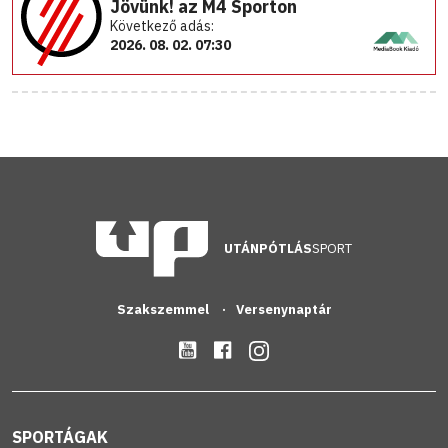
Jövünk! az M4 Sporton
Következő adás:
2026. 08. 02. 07:30
UTÁNPÓTLÁS
SPORT
Szakszemmel
Versenynaptár
SPORTÁGAK