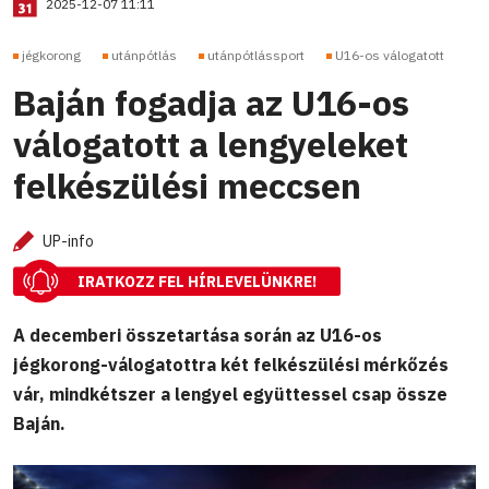
2025-12-07 11:11
jégkorong
utánpótlás
utánpótlássport
U16-os válogatott
Baján fogadja az U16-os
válogatott a lengyeleket
felkészülési meccsen
UP-info
IRATKOZZ FEL HÍRLEVELÜNKRE!
A decemberi összetartása során az U16-os
jégkorong-válogatottra két felkészülési mérkőzés
vár, mindkétszer a lengyel együttessel csap össze
Baján.