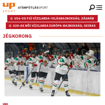
UTÁNPÓTLÁS
SPORT
U16-OS FIÚ VÍZILABDA-VILÁGBAJNOKSÁG, ZÁGRÁB
U20-AS NŐI VÍZILABDA EURÓPA-BAJNOKSÁG, OEIRAS
JÉGKORONG