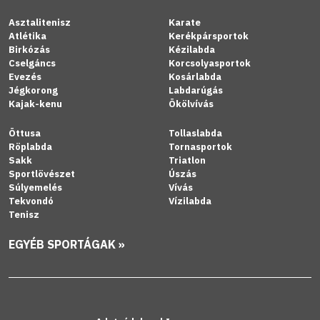
Asztalitenisz
Karate
Atlétika
Kerékpársportok
Birkózás
Kézilabda
Cselgáncs
Korcsolyasportok
Evezés
Kosárlabda
Jégkorong
Labdarúgás
Kajak-kenu
Ökölvívás
Öttusa
Tollaslabda
Röplabda
Tornasportok
Sakk
Triatlon
Sportlövészet
Úszás
Súlyemelés
Vívás
Tekvondó
Vízilabda
Tenisz
EGYÉB SPORTÁGAK »