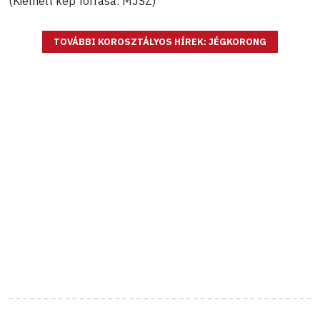
(Kiemelt kép forrása: MJSZ)
TOVÁBBI KOROSZTÁLYOS HÍREK: JÉGKORONG