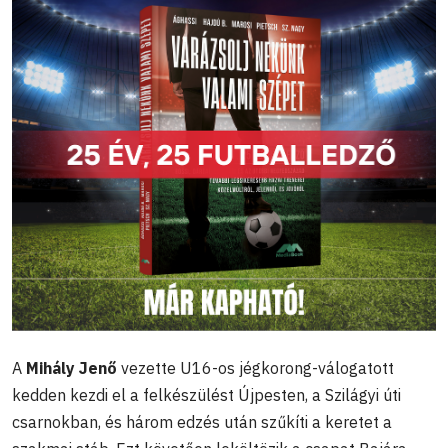
A
Mihály Jenő
vezette U16-os jégkorong-válogatott
kedden kezdi el a felkészülést Újpesten, a Szilágyi úti
csarnokban, és három edzés után szűkíti a keretet a