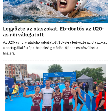
Legyőzte az olaszokat, Eb-döntős az U20-
as női válogatott
Az U20-as női vízilabda-válogatott 10–8-ra legyőzte az olaszokat
a portugáliai Európa-bajnokság elődöntőjében és készülhet a
fináléra.