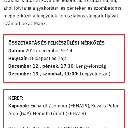
szakmai stáb. Ezt követően leköltözik a csapat Bajára,
ahol folytatja a gyakorlást, és pénteken és szombaton is
megmérkőzik a lengyelek korosztályos válogatottjával –
számolt be az MJSZ.
ÖSSZETARTÁS ÉS FELKÉSZÜLÉSI MÉRKŐZÉS
Dátum:
2025. december 9–14.
Helyszín:
Budapest és Baja
December 12., péntek, 17:30:
Lengyelország
December 13., szombat, 11:00:
Lengyelország
KERET:
Kapusok:
Eichardt Zsombor (FEHA19), Kovács Péter
Áron (BJA), Németh Lóránt (FEHA19)