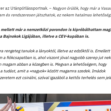
ter az Utánpótlássportnak. –
Nagyon örülök, hogy már a Vasa
m és rendszeresen játszhatok, ez nekem hatalmas lehetőség
a mellett már a nemzetközi porondon is kipróbálhattam ma
a Bajnokok Ligájában, illetve a CEV-kupában is.
 rengeteg tanulok a lányoktól, illetve az edzőktől is. Emellett
 a fiókcsapatban is, ahol viszont jóval nagyobb szerep jut ne
m magam abban a közegben is. Megvan a lehetőségem, hogy
 a tudást, amit a »nagyok« között magamra szedek. Imádok
zeretem ezt csinálni, szóval igazából a kettős terhelés sem jel