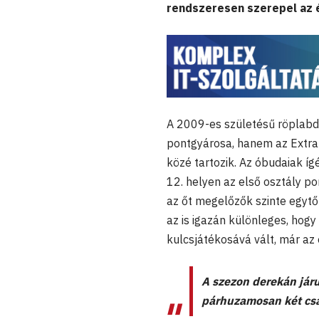
rendszeresen szerepel az 
A 2009-es születésű röplab
pontgyárosa, hanem az Extra
közé tartozik. Az óbudaiak íg
12. helyen az első osztály p
az őt megelőzők szinte egytő
az is igazán különleges, hog
kulcsjátékosává vált, már az
A szezon derekán járu
párhuzamosan két csa