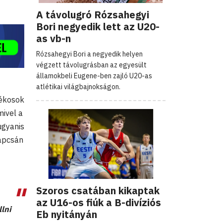
A távolugró Rózsahegyi
Bori negyedik lett az U20-
as vb-n
Rózsahegyi Bori a negyedik helyen
végzett távolugrásban az egyesült
államokbeli Eugene-ben zajló U20-as
atlétikai világbajnokságon.
tékosok
mivel a
ugyanis
kapcsán
Szoros csatában kikaptak
az U16-os fiúk a B-divíziós
lni
Eb nyitányán