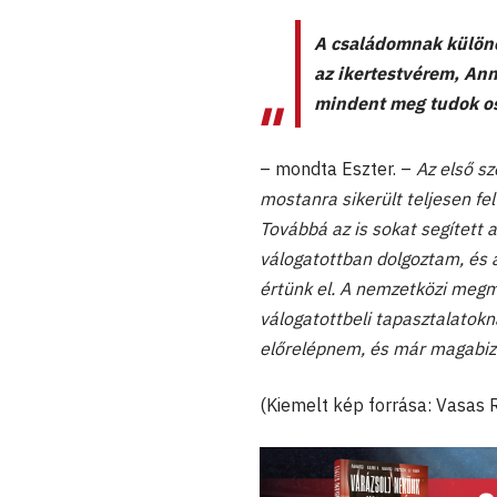
A családomnak külön
az ikertestvérem, Ann
mindent meg tudok o
– mondta Eszter. –
Az első s
mostanra sikerült teljesen fe
Továbbá az is sokat segített
válogatottban dolgoztam, és a
értünk el. A nemzetközi megm
válogatottbeli tapasztalatokna
előrelépnem, és már magabiz
(Kiemelt kép forrása: Vasas