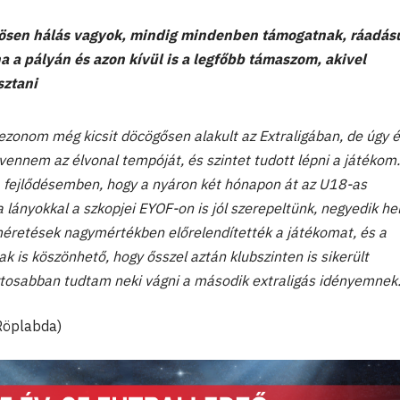
ösen hálás vagyok, mindig mindenben támogatnak, ráadás
a a pályán és azon kívül is a legfőbb támaszom, akivel
sztani
zezonom még kicsit döcögősen alakult az Extraligában, de úgy 
lvennem az élvonal tempóját, és szintet tudott lépni a játékom.
 a fejlődésemben, hogy a nyáron két hónapon át az U18-as
 lányokkal a szkopjei EYOF-on is jól szerepeltünk, negyedik he
éretések nagymértékben előrelendítették a játékomat, és a
k is köszönhető, hogy ősszel aztán klubszinten is sikerült
tosabban tudtam neki vágni a második extraligás idényemnek
 Röplabda)