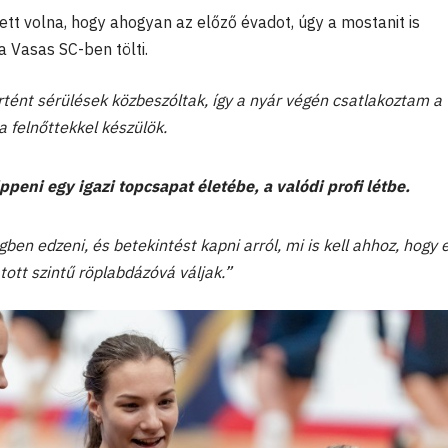
lett volna, hogy ahogyan az előző évadot, úgy a mostanit is
a Vasas SC-ben tölti.
tént sérülések közbeszóltak, így a nyár végén csatlakoztam a
a felnőttekkel készülök.
peni egy igazi topcsapat életébe, a valódi profi létbe.
ben edzeni, és betekintést kapni arról, mi is kell ahhoz, hogy 
atott szintű röplabdázóvá váljak.”