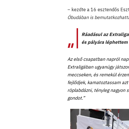
– kezdte a 16 esztendős Esz
Óbudában is bemutatkozhatta
Ráadásul az Extralig
és pályára léphettem 
Az első csapatban napról napra
Extraligában ugyanúgy játszom
meccseken, és remekül érze
fejlődjek, kamatoztassam azt
röplabdázni, tényleg nagyon s
gondot.”