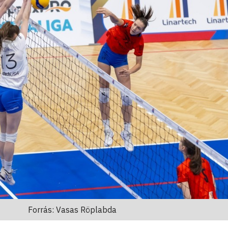
Forrás: Vasas Röplabda