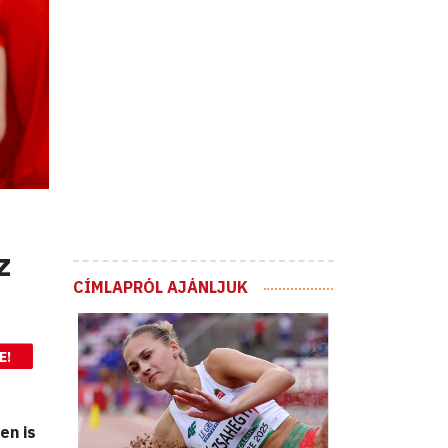
z
CÍMLAPRÓL AJÁNLJUK
E!
en is