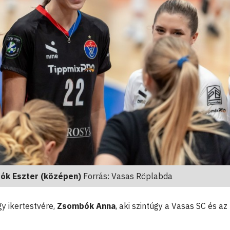
k Eszter (középen)
Forrás: Vasas Röplabda
y ikertestvére,
Zsombók Anna
, aki szintúgy a Vasas SC és a