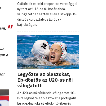
Csütörtök este kilencpontos vereséggel
s
nyitott az U16-os fiú kosárlabda-
.
válogatott az észtek ellen a szkopjei B-
divíziós korosztályos Európa-
bajnokságon.
gam,
 az
kem a
Legyőzte az olaszokat,
ent
Eb-döntős az U20-as női
válogatott
Az U20-as női vízilabda-válogatott 10–
8-ra legyőzte az olaszokat a portugáliai
Európa-bajnokság elődöntőjében és