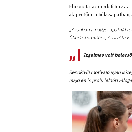
Elmondta, az eredeti terv az 
alapvetően a fiókcsapatban, 
„Azonban a nagycsapatnál tör
Óbuda keretéhez, és azóta is 
Izgalmas volt belecsöp
Rendkívül motiváló ilyen közeg
majd én is profi, felnőttválog