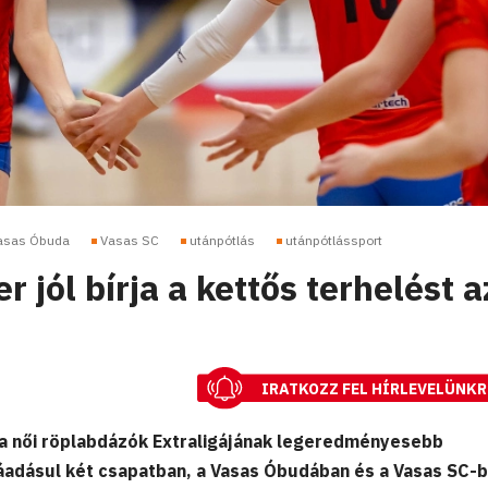
asas Óbuda
Vasas SC
utánpótlás
utánpótlássport
 jól bírja a kettős terhelést a
IRATKOZZ FEL HÍRLEVELÜNKR
a női röplabdázók Extraligájának legeredményesebb
áadásul két csapatban, a Vasas Óbudában és a Vasas SC-b