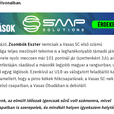
élvonalban.
dázó,
Zsombók Eszter
nemcsak a Vasas SC első számú
liga teljes mezőnyét tekintve is a leghatékonyabb támadó já
érete nyolc meccsen már 101 pontnál jár (szettenként 3,6), a
ontlistáján, ráadásul a második legjobb magyar a rangsorban, 
l egyig légiósok. Ezenkívül az U18-as válogatott feladóátló 
y amellett, hogy a piros-kékek fiókcsapatának, a Vasas SC-nek
 első csapatban, a Vasas Óbudában is debütált.
nk, az elmúlt időszak igencsak sűrű volt számomra, mivel
patban is szerepelek, és mindkét helyen igyekszem helytál