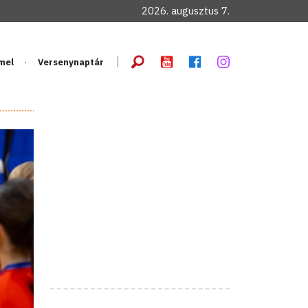
2026. augusztus 7.
mel
Versenynaptár