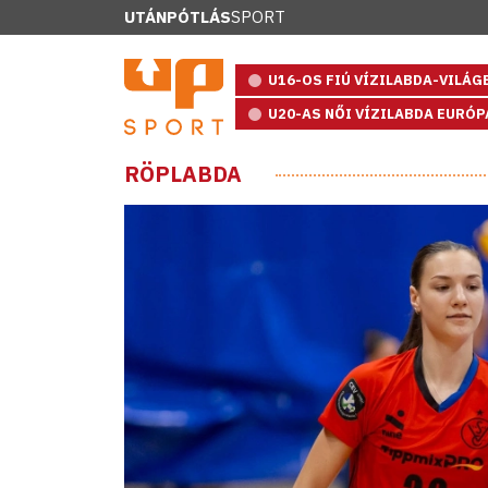
UTÁNPÓTLÁS
SPORT
U16-OS FIÚ VÍZILABDA-VILÁ
U20-AS NŐI VÍZILABDA EURÓ
RÖPLABDA