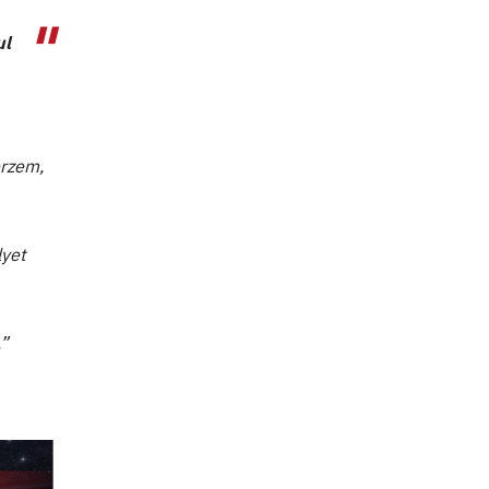
ul
érzem,
lyet
.”