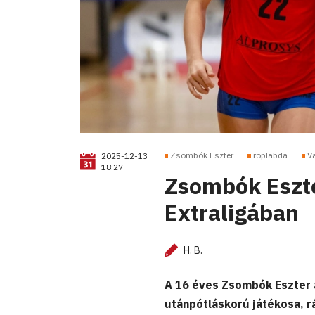
Zsombók Eszter
röplabda
V
2025-12-13
18:27
Zsombók Eszter
Extraligában
H. B.
A 16 éves Zsombók Eszter 
utánpótláskorú játékosa, r