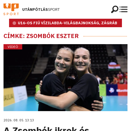
UTÁNPÓTLÁS
SPORT
U16-OS FIÚ VÍZILABDA-VILÁGBAJNOKSÁG, ZÁGRÁB
CÍMKE: ZSOMBÓK ESZTER
VIDEÓ
2026. 08. 05. 13:13
A Zsombók ikrek és