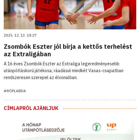
2025. 12. 13. 18:27
Zsombók Eszter jól bírja a kettős terhelést
az Extraligában
A 16 éves Zsombók Eszter az Extraliga legeredményesebb
utánpótláskorú játékosa, ráadásul mindkét Vasas-csapatban
rendszeresen szerepel az élvonalban.
#RÖPLABDA
CÍMLAPRÓL AJÁNLJUK