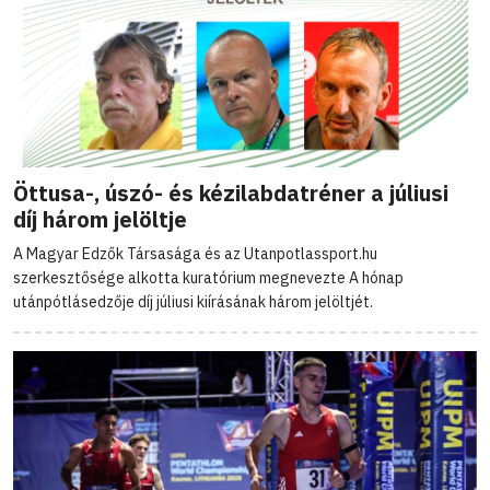
Öttusa-, úszó- és kézilabdatréner a júliusi
díj három jelöltje
A Magyar Edzők Társasága és az Utanpotlassport.hu
szerkesztősége alkotta kuratórium megnevezte A hónap
utánpótlásedzője díj júliusi kiírásának három jelöltjét.