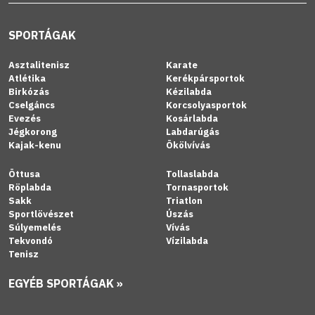
SPORTÁGAK
Asztalitenisz
Karate
Atlétika
Kerékpársportok
Birkózás
Kézilabda
Cselgáncs
Korcsolyasportok
Evezés
Kosárlabda
Jégkorong
Labdarúgás
Kajak-kenu
Ökölvívás
Öttusa
Tollaslabda
Röplabda
Tornasportok
Sakk
Triatlon
Sportlövészet
Úszás
Súlyemelés
Vívás
Tekvondó
Vízilabda
Tenisz
EGYÉB SPORTÁGAK »