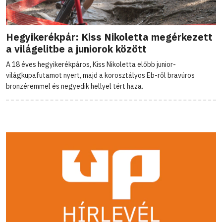
Hegyikerékpár: Kiss Nikoletta megérkezett
a világelitbe a juniorok között
A 18 éves hegyikerékpáros, Kiss Nikoletta előbb junior-
világkupafutamot nyert, majd a korosztályos Eb-ről bravúros
bronzéremmel és negyedik hellyel tért haza.