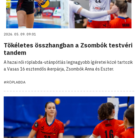
2026. 05. 09. 09:01
Tökéletes összhangban a Zsombók testvéri
tandem
A hazai női röplabda-utánpótlás legnagyobb ígéretei közé tartozik
a Vasas 16 esztendős ikerpárja, Zsombók Anna és Eszter.
#RÖPLABDA