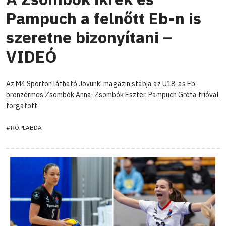
Pampuch a felnőtt Eb-n is
szeretne bizonyítani –
VIDEÓ
Az M4 Sporton látható Jövünk! magazin stábja az U18-as Eb-
bronzérmes Zsombók Anna, Zsombók Eszter, Pampuch Gréta trióval
forgatott.
#RÖPLABDA