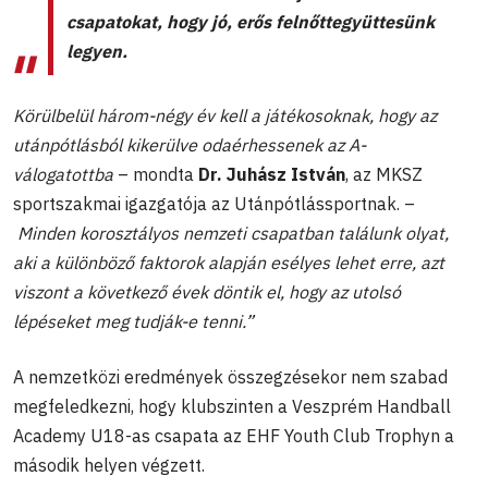
csapatokat, hogy jó, erős felnőttegyüttesünk
legyen.
Körülbelül három-négy év kell a játékosoknak, hogy az
utánpótlásból kikerülve odaérhessenek az A-
válogatottba
– mondta
Dr. Juhász István
, az MKSZ
sportszakmai igazgatója az Utánpótlássportnak. –
Minden korosztályos nemzeti csapatban találunk olyat,
aki a különböző faktorok alapján esélyes lehet erre, azt
viszont a következő évek döntik el, hogy az utolsó
lépéseket meg tudják-e tenni.”
A nemzetközi eredmények összegzésekor nem szabad
megfeledkezni, hogy klubszinten a Veszprém Handball
Academy U18-as csapata az EHF Youth Club Trophyn a
második helyen végzett.