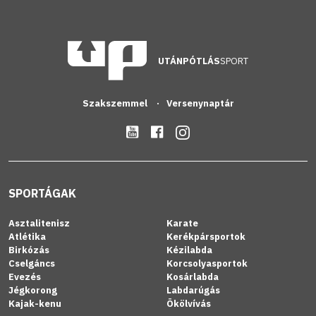
UTÁNPÓTLÁS
SPORT
Szakszemmel
Versenynaptár
SPORTÁGAK
Asztalitenisz
Karate
Atlétika
Kerékpársportok
Birkózás
Kézilabda
Cselgáncs
Korcsolyasportok
Evezés
Kosárlabda
Jégkorong
Labdarúgás
Kajak-kenu
Ökölvívás