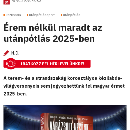
2025-12-25 15:54
kezilabda
utánpótlássport
utánpótlás
Érem nélkül maradt az
utánpótlás 2025-ben
N. D.
IRATKOZZ FEL HÍRLEVELÜNKRE!
A terem- és a strandszakág korosztályos kézilabda-
világversenyein sem jegyezhettünk fel magyar érmet
2025-ben.