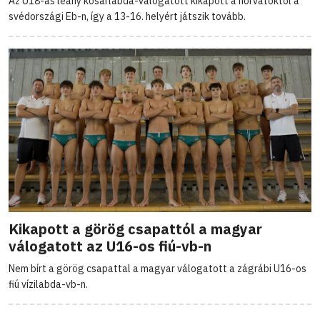
Az U18-as leány kosárlabda-válogatott kikapott a horvátoktól a
svédországi Eb-n, így a 13-16. helyért játszik tovább.
Kikapott a görög csapattól a magyar
válogatott az U16-os fiú-vb-n
Nem bírt a görög csapattal a magyar válogatott a zágrábi U16-os
fiú vízilabda-vb-n.