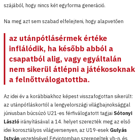
szájából, hogy nincs két egyforma generáció.
Na meg azt sem szabad elfelejteni, hogy alapvetően
az utánpótlásérmek értéke
inflálódik, ha később abból a
csapatból alig, vagy egyáltalán
nem sikerül átlépni a játékosoknak
a felnőttválogatottba.
Az idei év a korábbiakhoz képest visszafogottan sikerült:
az utánpótláskortól a lengyelországi világbajnoksággal
júniusban búcsúzó U21-es férfiválogatott tagjai
Sótonyi
László
irányításával a 14. helyet szerezték meg az első
idei korosztályos világversenyen, az U19-esek
Gulyás
István
vezetésével Egyiptomban szerepeltek vb-n, és