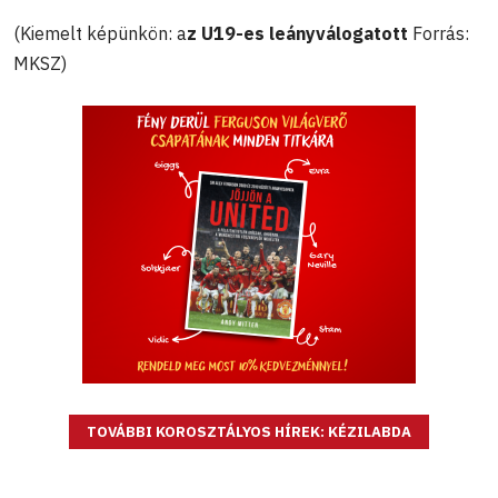
(Kiemelt képünkön: a
z U19-es leányválogatott
Forrás:
MKSZ)
TOVÁBBI KOROSZTÁLYOS HÍREK: KÉZILABDA