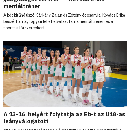
mentáltréner
A két kitűnő úszó, Sárkány Zalán és Zétény édesanyja, Kovács Erika
beszélt arról, hogyan lehet elválasztani a mentáltréneri és a
sportszülői szerepkört.
A 13-16. helyért folytatja az Eb-t az U18-as
leányválogatott