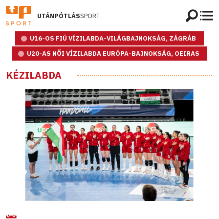
UTÁNPÓTLÁS
SPORT
U16-OS FIÚ VÍZILABDA-VILÁGBAJNOKSÁG, ZÁGRÁB
U20-AS NŐI VÍZILABDA EURÓPA-BAJNOKSÁG, OEIRAS
KÉZILABDA