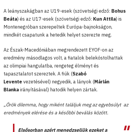
A leányszakágban az U19-esek (szövetségi edző:
Bohus
Beáta
) és az U17-esek (szövetségi edző:
Kun Attila
) is
Montenegróban szerepeltek Európa-bajnokságon,
mindkét csapatunk a hetedik helyet szerezte meg.
Az Észak-Macedóniában megrendezett EYOF-on az
eredmény másodlagos volt, a fiatalok belekóstolhattak
az olimpiai hangulatba, rengeteg élményt és
tapasztalatot szereztek. A fiúk (
Szabó
Levente
vezetésével) negyedik, a lányok (
Márián
Blanka
irányításával) hatodik helyen zártak.
„Örök dilemma, hogy miként találjuk meg az egyebsúlyt az
eredmények elérése és a későbbi beválás között.
Elsősorban azért menedzseljük ezeket a