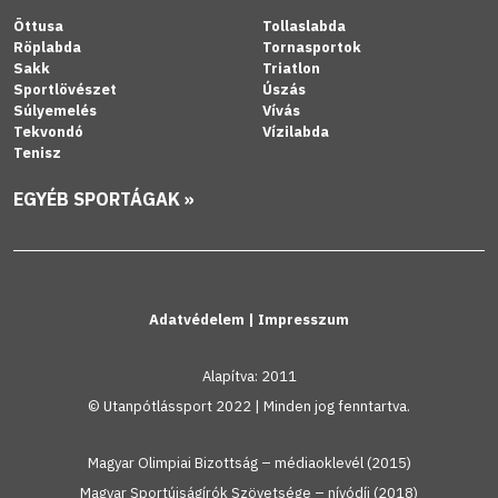
Öttusa
Tollaslabda
Röplabda
Tornasportok
Sakk
Triatlon
Sportlövészet
Úszás
Súlyemelés
Vívás
Tekvondó
Vízilabda
Tenisz
EGYÉB SPORTÁGAK »
Adatvédelem
|
Impresszum
Alapítva: 2011
© Utanpótlássport 2022 | Minden jog fenntartva.
Magyar Olimpiai Bizottság – médiaoklevél (2015)
Magyar Sportújságírók Szövetsége – nívódíj (2018)