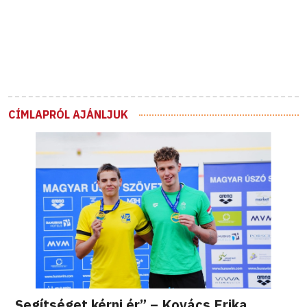
CÍMLAPRÓL AJÁNLJUK
„Segítséget kérni ér” – Kovács Erika