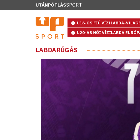
UTÁNPÓTLÁS
SPORT
U16-OS FIÚ VÍZILABDA-VILÁ
U20-AS NŐI VÍZILABDA EURÓ
LABDARÚGÁS