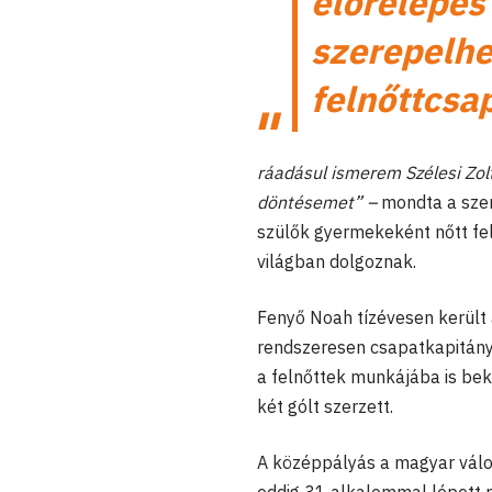
előrelépés
szerepelhe
felnőttcsa
ráadásul ismerem Szélesi Zol
döntésemet” –
mondta a szer
szülők gyermekeként nőtt fel
világban dolgoznak.
Fenyő Noah tízévesen került 
rendszeresen csapatkapitányk
a felnőttek munkájába is be
két gólt szerzett.
A középpályás a magyar válog