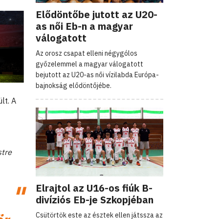
Elődöntőbe jutott az U20-
as női Eb-n a magyar
válogatott
Az orosz csapat elleni négygólos
győzelemmel a magyar válogatott
bejutott az U20-as női vízilabda Európa-
bajnokság elődöntőjébe.
lt. A
stre
Elrajtol az U16-os fiúk B-
divíziós Eb-je Szkopjéban
Csütörtök este az észtek ellen játssza az