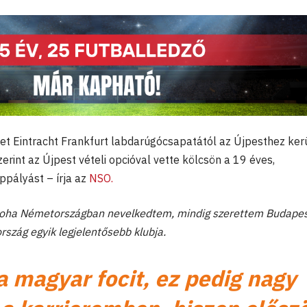
et Eintracht Frankfurt labdarúgócsapatától az Újpesthez kerü
rint az Újpest vételi opcióval vette kölcsön a 19 éves,
ppályást – írja az
NSO.
Noha Németországban nevelkedtem, mindig szerettem Budape
rszág egyik legjelentősebb klubja.
 magyar focit, ez pedig nagy