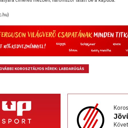
pályára címeres mezben, háromszor talált be a kapuba.
c.hu)
OVÁBBI KOROSZTÁLYOS HÍREK: LABDARÚGÁS
Koro
Jöv
Követ