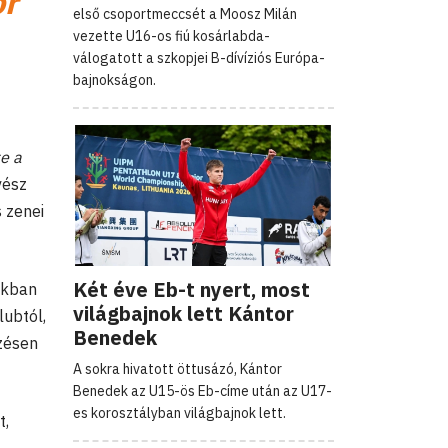
ör
első csoportmeccsét a Moosz Milán
vezette U16-os fiú kosárlabda-
válogatott a szkopjei B-dívíziós Európa-
bajnokságon.
e a
vész
 zenei
Két éve Eb-t nyert, most
okban
világbajnok lett Kántor
lubtól,
Benedek
zésen
A sokra hivatott öttusázó, Kántor
Benedek az U15-ös Eb-címe után az U17-
es korosztályban világbajnok lett.
t,