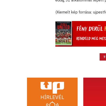
eddig 31 alkalommal lépett 
(Kiemelt kép forrása: ujpestf
T