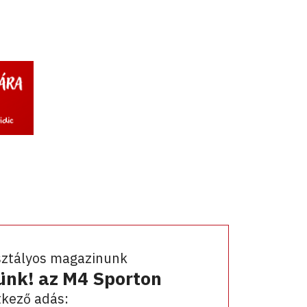
sztályos magazinunk
ünk! az M4 Sporton
kező adás: