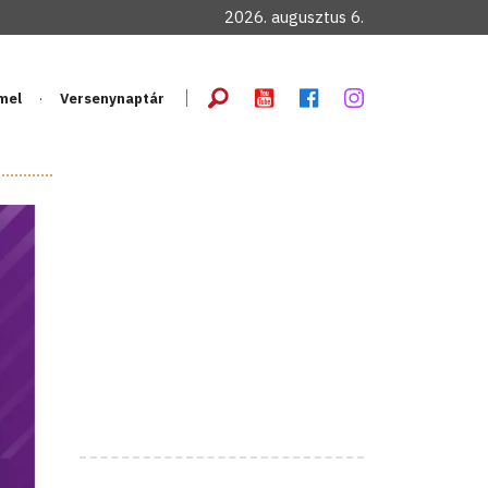
2026. augusztus 6.
mel
Versenynaptár