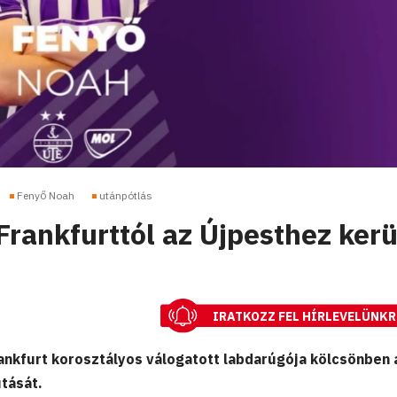
Fenyő Noah
utánpótlás
rankfurttól az Újpesthez kerü
IRATKOZZ FEL HÍRLEVELÜNKR
rankfurt korosztályos válogatott labdarúgója kölcsönben 
utását.