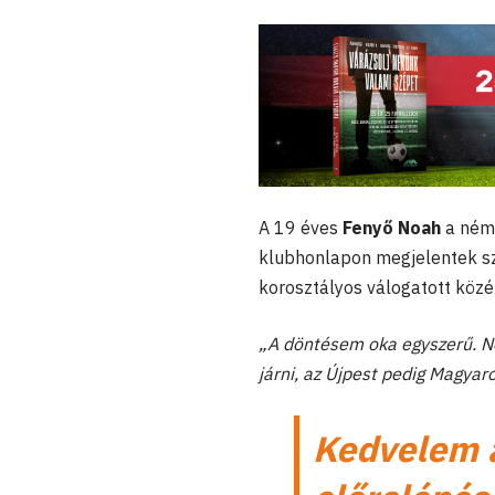
A 19 éves
Fenyő Noah
a ném
klubhonlapon megjelentek sze
korosztályos válogatott közé
„A döntésem oka egyszerű. 
járni, az Újpest pedig Magyaro
Kedvelem a