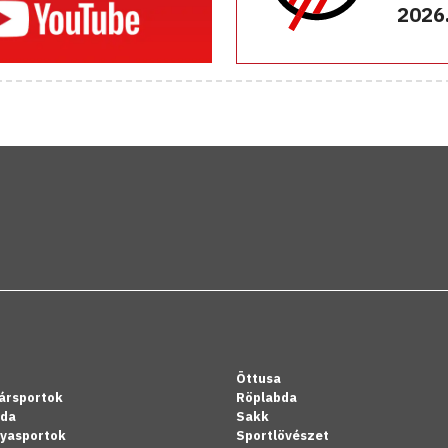
2026.
Öttusa
ársportok
Röplabda
bda
Sakk
lyasportok
Sportlövészet