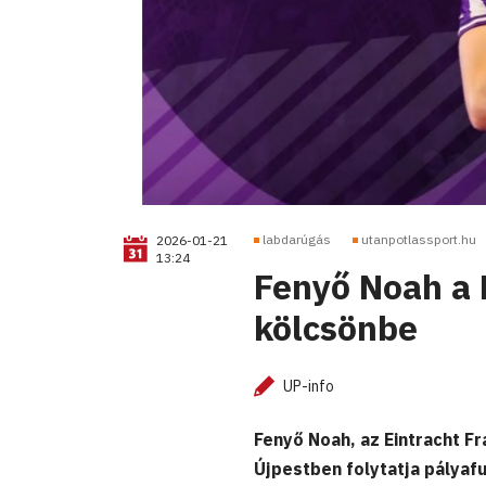
labdarúgás
utanpotlassport.hu
2026-01-21
13:24
Fenyő Noah a F
kölcsönbe
UP-info
Fenyő Noah, az Eintracht F
Újpestben folytatja pályaf