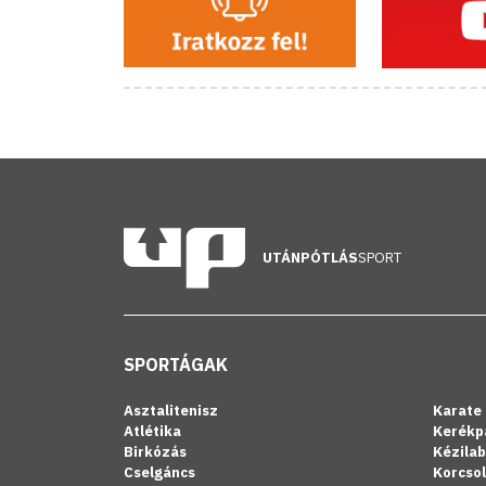
UTÁNPÓTLÁS
SPORT
SPORTÁGAK
Asztalitenisz
Karate
Atlétika
Kerékp
Birkózás
Kézila
Cselgáncs
Korcso