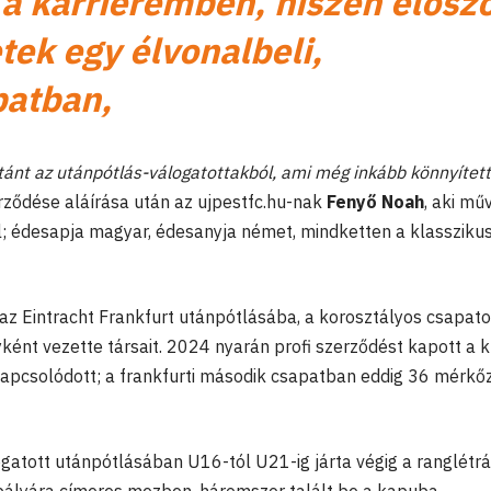
 a karrieremben, hiszen elősz
tek egy élvonalbeli,
patban,
tánt az utánpótlás-válogatottakból, ami még inkább könnyített
ződése aláírása után az ujpestfc.hu-nak
Fenyő Noah
, aki mű
; édesapja magyar, édesanyja német, mindketten a klasszikus
az Eintracht Frankfurt utánpótlásába, a korosztályos csapat
ént vezette társait. 2024 nyarán profi szerződést kapott a k
kapcsolódott; a frankfurti második csapatban eddig 36 mérkő
atott utánpótlásában U16-tól U21-ig járta végig a ranglétrá