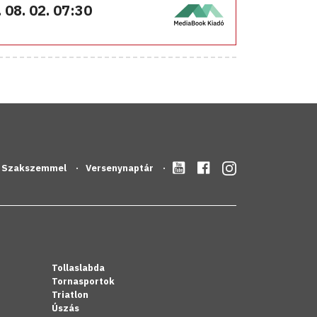
 08. 02. 07:30
Szakszemmel
Versenynaptár
Tollaslabda
Tornasportok
Triatlon
Úszás