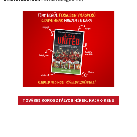
TOVÁBBI KOROSZTÁLYOS HÍREK: KAJAK-KENU