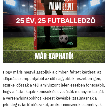
Hogy máris megválaszoljuk a címben feltett kérdést: az
időjárás szempontjából az idő nagyobbik részében igen,
szürke időszak a téli, ami viszont jelen esetben fontosabb,
hogy a fiatal kajak-kenusok és evezősök mennyire tartják
a versenyhónapokhoz képest kevésbé izgalmasnak a
jelenleg is tartó időszakot, amikor nincsenek események,