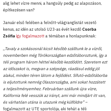
alig lehet vízre menni, a hangsúly pedig az alapozáson,
építkezésen van?
Január első felében a felnőtt-világranglistát vezető
kenus, az idén az utolsó U23-as évét kezdő
Csorba
Zsófia
így fogalmazott
a témában a honlapunknak:
„
Tavaly a szokásosnál kicsit később szálltunk le a vízről,
novemberben még Törökországban edzőtáboroztunk, így a
téli program három héttel később kezdődött. Szeretem ezt
az időszakot is, megvan a szépsége, ráadásul
eddig jól
alakul, minden téren látom a fejlődést.
Sífutó-edzőtáborba
is eljutottunk nemrég Olaszországba, ami sokat hozzátett
a teljesítményemhez. Februárban szállunk újra vízre,
Kalifornia felé vesszük az irányt, ami már mindjárt itt van,
és várhatóan utána is utazunk még külföldre”
–
fogalmazott az UTE sportolója, aki tehát a téli