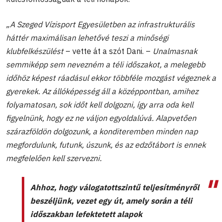
„A Szeged Vízisport Egyesületben az infrastrukturális
háttér maximálisan lehetővé teszi a minőségi
klubfelkészülést
– vette át a szót Dani. –
Unalmasnak
semmiképp sem nevezném a téli időszakot, a melegebb
időhöz képest ráadásul ekkor többféle mozgást végeznek a
gyerekek. Az állóképesség áll a középpontban, amihez
folyamatosan, sok időt kell dolgozni, így arra oda kell
figyelnünk, hogy ez ne váljon egyoldalúvá. Alapvetően
szárazföldön dolgozunk, a konditeremben minden nap
megfordulunk, futunk, úszunk, és az edzőtábort is ennek
megfelelően kell szervezni.
Ahhoz, hogy válogatottszintű teljesítményről
beszéljünk, vezet egy út, amely során a téli
időszakban lefektetett alapok