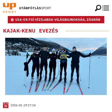
UTÁNPÓTLÁS
SPORT
U16-OS FIÚ VÍZILABDA-VILÁGBAJNOKSÁG, ZÁGRÁB
KAJAK-KENU
EVEZÉS
2026-01-29 17:34