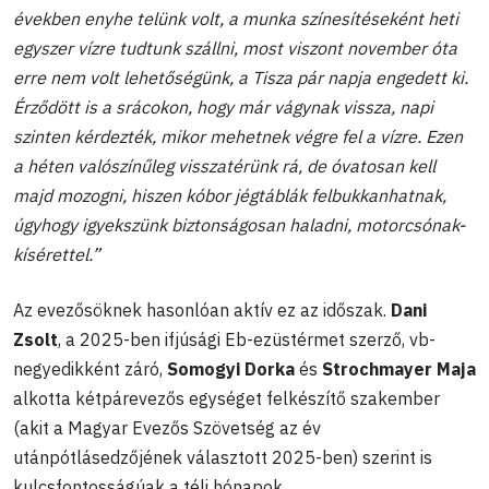
években enyhe telünk volt, a munka színesítéseként heti
egyszer vízre tudtunk szállni, most viszont november óta
erre nem volt lehetőségünk, a Tisza pár napja engedett ki.
Érződött is a srácokon, hogy már vágynak vissza, napi
szinten kérdezték, mikor mehetnek végre fel a vízre. Ezen
a héten valószínűleg visszatérünk rá, de óvatosan kell
majd mozogni, hiszen kóbor jégtáblák felbukkanhatnak,
úgyhogy igyekszünk biztonságosan haladni, motorcsónak-
kísérettel.”
Az evezősöknek hasonlóan aktív ez az időszak.
Dani
Zsolt
, a 2025-ben ifjúsági Eb-ezüstérmet szerző, vb-
negyedikként záró,
Somogyi Dorka
és
Strochmayer Maja
alkotta kétpárevezős egységet felkészítő szakember
(akit a Magyar Evezős Szövetség az év
utánpótlásedzőjének választott 2025-ben) szerint is
kulcsfontosságúak a téli hónapok.