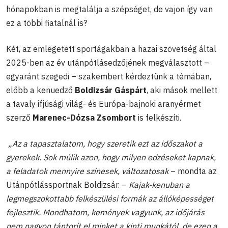
hónapokban is megtalálja a szépséget, de vajon így van
ez a többi fiatalnál is?
Két, az emlegetett sportágakban a hazai szövetség által
2025-ben az év utánpótlásedzőjének megválasztott –
egyaránt szegedi – szakembert kérdeztünk a témában,
előbb a kenuedző
Boldizsár Gáspárt
, aki mások mellett
a tavaly ifjúsági világ- és Európa-bajnoki aranyérmet
szerző
Marenec-Dózsa Zsombort
is felkészíti.
„Az a tapasztalatom, hogy szeretik ezt az időszakot a
gyerekek. Sok múlik azon, hogy milyen edzéseket kapnak,
a feladatok mennyire színesek, változatosak
– mondta az
Utánpótlássportnak Boldizsár. –
Kajak-kenuban a
legmegszokottabb felkészülési formák az állóképességet
fejlesztik. Mondhatom, kemények vagyunk, az időjárás
nem nagyon tántorít el minket a kinti munkától, de ezen a