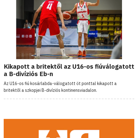
Kikapott a britektől az U16-os fiúválogatott
a B-divíziós Eb-n
Az U16-os fiú kosárlabda-válogatott öt ponttal kikapott a
britektől a szkopjei B-divíziós kontinensviadalon.