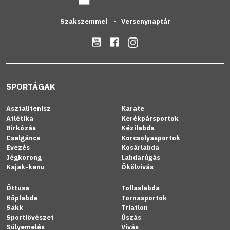
Szakszemmel
Versenynaptár
SPORTÁGAK
Asztalitenisz
Karate
Atlétika
Kerékpársportok
Birkózás
Kézilabda
Cselgáncs
Korcsolyasportok
Evezés
Kosárlabda
Jégkorong
Labdarúgás
Kajak-kenu
Ökölvívás
Öttusa
Tollaslabda
Röplabda
Tornasportok
Sakk
Triatlon
Sportlövészet
Úszás
Súlyemelés
Vívás