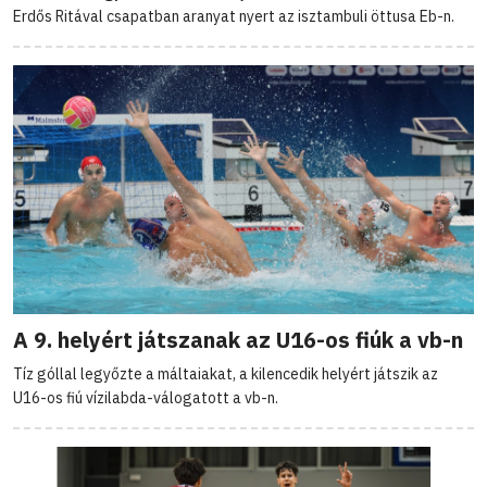
Erdős Ritával csapatban aranyat nyert az isztambuli öttusa Eb-n.
A 9. helyért játszanak az U16-os fiúk a vb-n
Tíz góllal legyőzte a máltaiakat, a kilencedik helyért játszik az
U16-os fiú vízilabda-válogatott a vb-n.