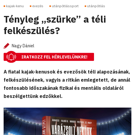
kajak-kenu
evezés
utánpótlássport
utánpótlás
Tényleg „szürke” a téli
felkészülés?
Nagy Dániel
IRATKOZZ FEL HÍRLEVELÜNKRE!
A fiatal kajak-kenusok és evezősök téli alapozásának,
felkészülésének, vagyis a ritkán emlegetett, de annál
fontosabb időszakának fizikai és mentális oldaláról
beszélgettünk edzőkkel.