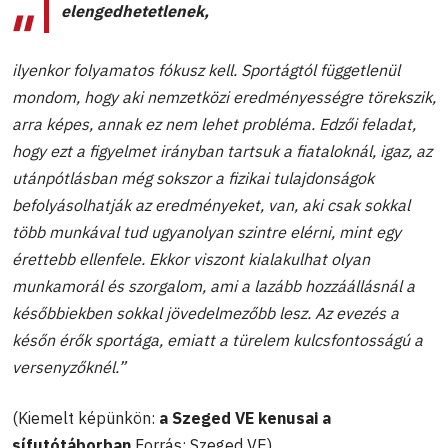
elengedhetetlenek,
ilyenkor folyamatos fókusz kell. Sportágtól függetlenül
mondom, hogy aki nemzetközi eredményességre törekszik,
arra képes, annak ez nem lehet probléma. Edzői feladat,
hogy ezt a figyelmet irányban tartsuk a fiataloknál, igaz, az
utánpótlásban még sokszor a fizikai tulajdonságok
befolyásolhatják az eredményeket, van, aki csak sokkal
több munkával tud ugyanolyan szintre elérni, mint egy
érettebb ellenfele. Ekkor viszont kialakulhat olyan
munkamorál és szorgalom, ami a lazább hozzáállásnál a
későbbiekben sokkal jövedelmezőbb lesz. Az evezés a
későn érők sportága, emiatt a türelem kulcsfontosságú a
versenyzőknél.”
(Kiemelt képünkön:
a Szeged VE kenusai a
sífutótáborban
Forrás: Szeged VE)