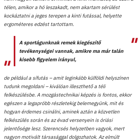
télen, amikor a hó leszakadt, nem akartam sérülést
kockáztatni a jeges terepen a kinti futással, helyette
ergométeres edzést tartottam.
A sportágunknak remek kiegészítő
tevékenységei vannak, amikre ma már talán
kisebb figyelem irányul,
de például a sífutás – amit leginkább külföldi helyszínen
tudunk megoldani – kiválóan illeszthető a téli
felkészülésbe. A mozgástechnikai képzés is fontos, ekkor
egészen a legapróbb részletekig belemegyünk, mit és
hogyan érdemes csinálni, aminek aztán a közvetlen
felkészülés során és az évad versenyein is óriási
jelentősége lesz. Szerencsés helyzetben vagyok, mert
nagyon motivált társasággal dolgozhatok. Az elmúlt