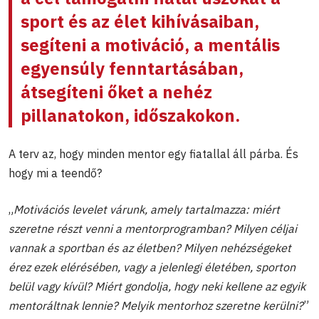
sport és az élet kihívásaiban,
segíteni a motiváció, a mentális
egyensúly fenntartásában,
átsegíteni őket a nehéz
pillanatokon, időszakokon
.
A terv az, hogy minden mentor egy fiatallal áll párba. És
hogy mi a teendő?
„
Motiv
áci
ós levelet v
árunk, amely tartalmazza: mi
ért
szeretne r
észt venni a mentorprogramban? Milyen c
éljai
vannak a sportban
és az
életben? Milyen neh
ézs
égeket
érez ezek elérésében, vagy a jelenlegi életében, sporton
belül vagy kívül? Miért gondolja, hogy neki kellene az egyik
mentoráltnak lennie? Melyik mentorhoz szeretne kerülni?
”