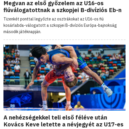
Megvan az első győzelem az U16-os
fiúválogatottnak a szkopjei B-divíziós Eb-n
Tizenkét ponttal legyőzte az osztrákokat az U16-os fiú
kosárlabda-válogatott a szkopjei B-divíziós Európa-bajnokság
második játéknapján.
A nehézségekkel teli első féléve után
Kovács Keve letette a névjegyét az U17-es