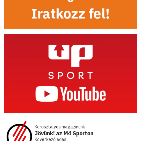
Korosztályos magazinunk
Jövünk! az M4 Sporton
Következő adás: