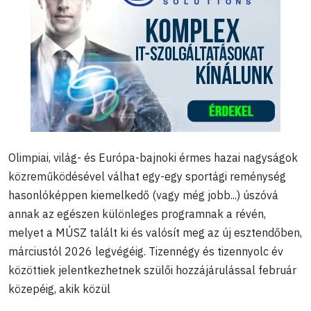
Olimpiai, világ- és Európa-bajnoki érmes hazai nagyságok
közreműködésével válhat egy-egy sportági reménység
hasonlóképpen kiemelkedő (vagy még jobb...) úszóvá
annak az egészen különleges programnak a révén,
melyet a MÚSZ talált ki és valósít meg az új esztendőben,
márciustól 2026 legvégéig. Tizennégy és tizennyolc év
közöttiek jelentkezhetnek szülői hozzájárulással február
közepéig, akik közül