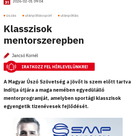
2026-02-01 09:04
úszás
utánpótlássport
utánpótlás
Klasszisok
mentorszerepben
Jancsó Kornél
IRATKOZZ FEL HÍRLEVELÜNKRE!
A Magyar Úszó Szövetség a jövőt is szem előtt tartva
indítja útjára a maga nemében egyedülálló
mentorprogramját, amelyben sportági klasszisok
egyengetik tizenévesek fejlődését.