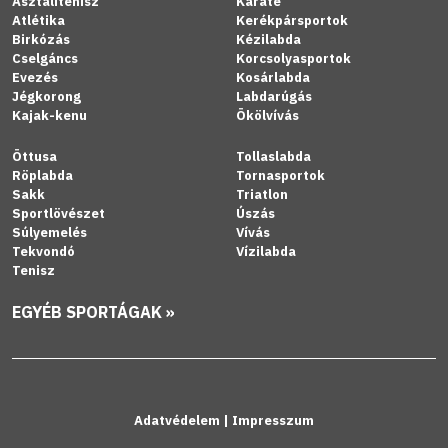
Asztalitenisz
Karate
Atlétika
Kerékpársportok
Birkózás
Kézilabda
Cselgáncs
Korcsolyasportok
Evezés
Kosárlabda
Jégkorong
Labdarúgás
Kajak-kenu
Ökölvívás
Öttusa
Tollaslabda
Röplabda
Tornasportok
Sakk
Triatlon
Sportlövészet
Úszás
Súlyemelés
Vívás
Tekvondó
Vízilabda
Tenisz
EGYÉB SPORTÁGAK »
Adatvédelem
|
Impresszum