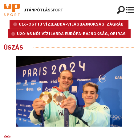
UTÁNPÓTLÁS
SPORT
U16-OS FIÚ VÍZILABDA-VILÁGBAJNOKSÁG, ZÁGRÁB
U20-AS NŐI VÍZILABDA EURÓPA-BAJNOKSÁG, OEIRAS
ÚSZÁS