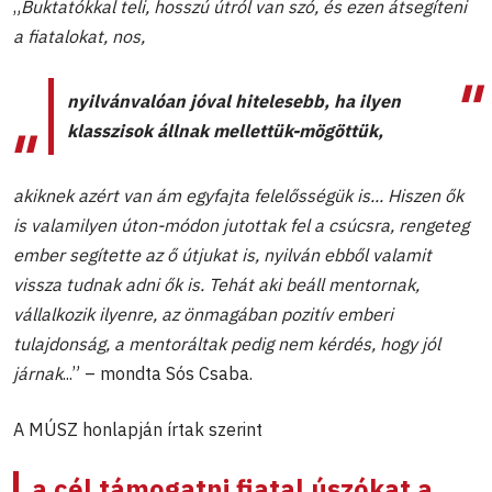
„
Buktatókkal teli, hosszú útról van szó, és ezen átsegíteni
a fiatalokat, nos,
nyilvánvalóan jóval hitelesebb, ha ilyen
klasszisok állnak mellettük-mögöttük
,
akiknek azért van ám egyfajta felelősségük is... Hiszen ők
is valamilyen úton-módon jutottak fel a csúcsra, rengeteg
ember segítette az ő útjukat is, nyilván ebből valamit
vissza tudnak adni ők is. Tehát aki beáll mentornak,
vállalkozik ilyenre, az önmagában pozitív emberi
tulajdonság, a mentoráltak pedig nem kérdés, hogy jól
járnak
...” – mondta Sós Csaba.
A MÚSZ honlapján írtak szerint
a cél támogatni fiatal úszókat a