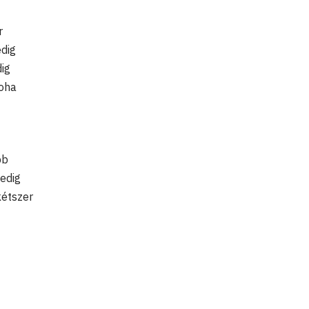
r
edig
dig
soha
bb
edig
kétszer