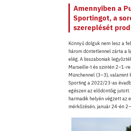
Amennyiben a Pu
Sportingot, a so
szereplését prod
Könnyű dolguk nem lesz a fel
három döntetlennel zárta a li
elég. A lisszaboniak legyőzté
Marseille-t és szintén 2–1-r
Münchennel (3–3), valamint k
Sporting a 2022/23-as évadba
egészen az elődöntőig jutott
harmadik helyén végzett az eg
mérkőzésén, január 24-én 2–2