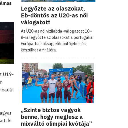
talmas
Legyőzte az olaszokat,
Eb-döntős az U20-as női
válogatott
Az U20-as női vízilabda-válogatott 10–
8-ra legyőzte az olaszokat a portugáliai
Európa-bajnokság elődöntőjében és
készülhet a fináléra.
az U19-
en
Steauát
„Szinte biztos vagyok
magyar
benne, hogy meglesz a
tt ki.
mixváltó olimpiai kvótája”