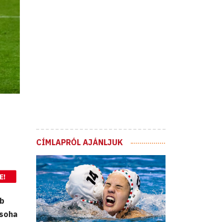
CÍMLAPRÓL AJÁNLJUK
E!
bb
 soha