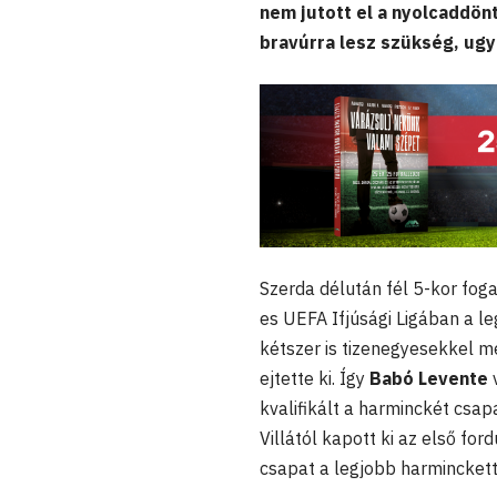
nem jutott el a nyolcaddön
bravúrra lesz szükség, ugya
Szerda délután fél 5-kor fog
es UEFA Ifjúsági Ligában a le
kétszer is tizenegyesekkel m
ejtette ki. Így
Babó Levente
kvalifikált a harminckét csap
Villától kapott ki az első f
csapat a legjobb harminckett