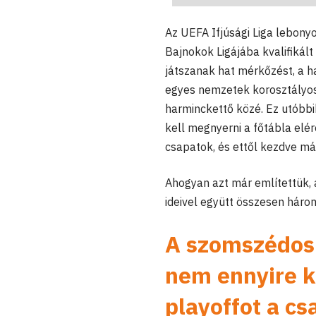
Az UEFA Ifjúsági Liga lebonyo
Bajnokok Ligájába kvalifikál
játszanak hat mérkőzést, a h
egyes nemzetek korosztályos 
harminckettő közé. Ez utóbbi
kell megnyerni a főtábla elé
csapatok, és ettől kezdve má
Ahogyan azt már említettük,
ideivel együtt összesen háro
A szomszédos 
nem ennyire k
playoffot a cs