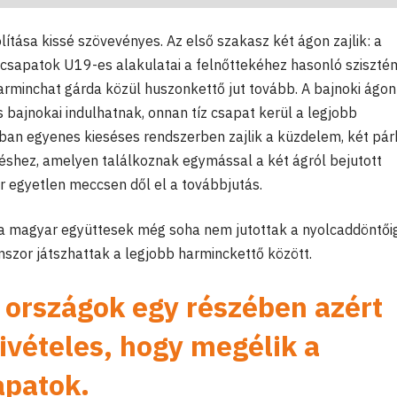
lítása kissé szövevényes. Az első szakasz két ágon zajlik: a
t csapatok U19-es alakulatai a felnőttekéhez hasonló sziszt
arminchat gárda közül huszonkettő jut tovább. A bajnoki ágon
bajnokai indulhatnak, onnan tíz csapat kerül a legjobb
ban egyenes kieséses rendszerben zajlik a küzdelem, két pár
réshez, amelyen találkoznak egymással a két ágról bejutott
r egyetlen meccsen dől el a továbbjutás.
 a magyar együttesek még soha nem jutottak a nyolcaddöntőig
mszor játszhattak a legjobb harminckettő között.
országok egy részében azért
ivételes, hogy megélik a
apatok.