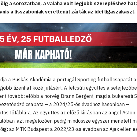
tőig a sorozatban, a valaha volt legjobb szerepléshez ha
nis a lisszaboniak veretlenül zárták az idei ligaszakaszt.
adja a Puskás Akadémia a portugál Sporting futballcsapatát 
gjobb tizenhat közé jutásért. A felcsúti együttes a selejtezőb
ent tovább: előbb a norvég Brann Bergent, majd a bukaresti 
vezetőedző csapata – a 2024/25-ös évadhoz hasonlóan –
atos főtáblára. Az együttes az előző kiírásban az angol Aston
ordulóban, azt megelőzően pedig mindössze egyszer menetelt 
őig: az MTK Budapest a 2022/23-as évadban az Ajax ellen ese