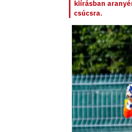
kiírásban aranyé
csúcsra.