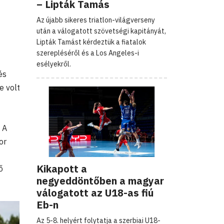
– Lipták Tamás
Az újabb sikeres triatlon-világverseny
után a válogatott szövetségi kapitányát,
Lipták Tamást kérdeztük a fiatalok
szerepléséről és a Los Angeles-i
esélyekről.
és
e volt
 A
or
Kikapott a
ő
negyeddöntőben a magyar
válogatott az U18-as fiú
Eb-n
Az 5-8. helyért folytatja a szerbiai U18-