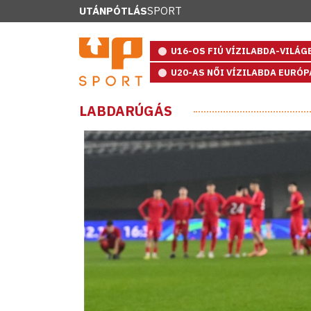
UTÁNPÓTLÁS
SPORT
U16-OS FIÚ VÍZILABDA-VILÁ
U20-AS NŐI VÍZILABDA EURÓ
LABDARÚGÁS