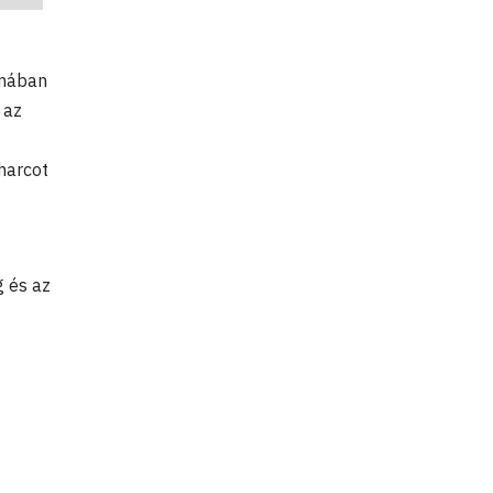
émában
 az
harcot
 és az