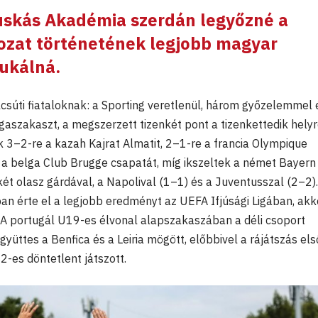
skás Akadémia szerdán legyőzné a
rozat történetének legjobb magyar
ukálná.
csúti fiataloknak: a Sporting veretlenül, három győzelemmel 
gaszakaszt, a megszerzett tizenkét pont a tizenkettedik helyr
k 3–2-re a kazah Kajrat Almatit, 2–1-re a francia Olympique
e a belga Club Brugge csapatát, míg ikszeltek a német Bayern
ét olasz gárdával, a Napolival (1–1) és a Juventusszal (2–2).
n érte el a legjobb eredményt az UEFA Ifjúsági Ligában, akk
. A portugál U19-es élvonal alapszakaszában a déli csoport
yüttes a Benfica és a Leiria mögött, előbbivel a rájátszás els
-es döntetlent játszott.