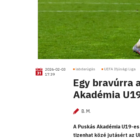
labdarúgás
UEFA Ifjúsági Liga
2026-02-03
17:39
Egy bravúrra a
Akadémia U19
B. M.
A Puskás Akadémia U19-es l
tizenhat közé jutásért az U