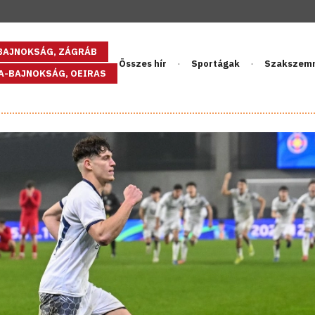
GBAJNOKSÁG, ZÁGRÁB
Összes hír
Sportágak
Szakszem
PA-BAJNOKSÁG, OEIRAS