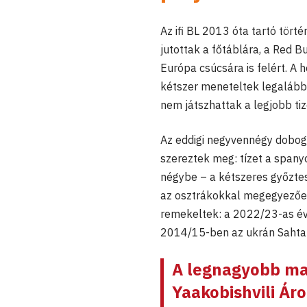
Az ifi BL 2013 óta tartó tör
jutottak a főtáblára, a Red 
Európa csúcsára is felért. A 
kétszer meneteltek legalább
nem játszhattak a legjobb ti
Az eddigi negyvennégy dobogó
szereztek meg: tízet a spanyo
négybe – a kétszeres győztes
az osztrákokkal megegyezően
remekeltek: a 2022/23-as éva
2014/15-ben az ukrán Sahta
A legnagyobb mag
Yaakobishvili Ár