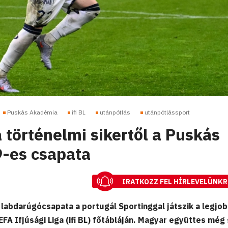
Puskás Akadémia
ifi BL
utánpótlás
utánpótlássport
 történelmi sikertől a Puskás
-es csapata
IRATKOZZ FEL HÍRLEVELÜNKR
abdarúgócsapata a portugál Sportinggal játszik a legjo
EFA Ifjúsági Liga (ifi BL) főtábláján. Magyar együttes még