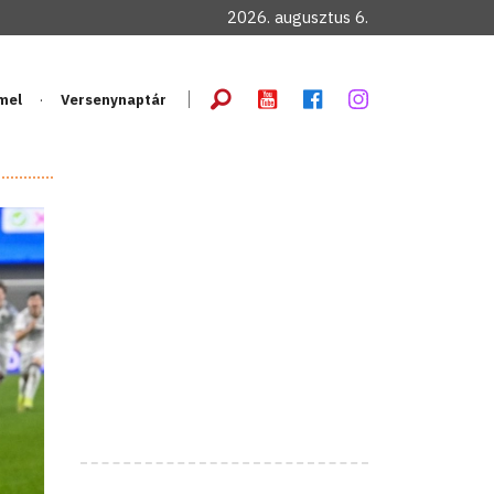
2026. augusztus 6.
mel
Versenynaptár