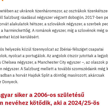
ténetében az ukránok tizenháromszor, az osztrákok tizenkétsze
Bull Salzburg ráadásul négyszer végzett dobogón, 2017-ben p
horvát alakulatok hétszer, a szlovákok négyszer, a szerbek pe
 a harminckettőig. A románok egyszer, míg a szlovénok még 
zenhat közé kerülésért.
s helyezés közül tizennyolcat az Ibériai-félsziget csapatai
lok, nyolcat a portugálok. Az angolok ötször jutottak a legjo
 Chelsea négyszer, a Manchester City egyszer –, az olaszok p
 négyszer. A Salzburg mellett a további szomszédaink még 
dban a horvát Hajduk Split a döntőig masírozott, akárcsak
r Donyeck.
yar siker a 2006-os születésű
on nevéhez kötődik, aki a 2024/25-ös