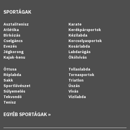
SPORTÁGAK
Asztalitenisz
Karate
Atlétika
Kerékpársportok
Birkózás
Kézilabda
Cselgáncs
Korcsolyasportok
Evezés
Kosárlabda
Jégkorong
Labdarúgás
Kajak-kenu
Ökölvívás
Öttusa
Tollaslabda
Röplabda
Tornasportok
Sakk
Triatlon
Sportlövészet
Úszás
Súlyemelés
Vívás
Tekvondó
Vízilabda
Tenisz
EGYÉB SPORTÁGAK »