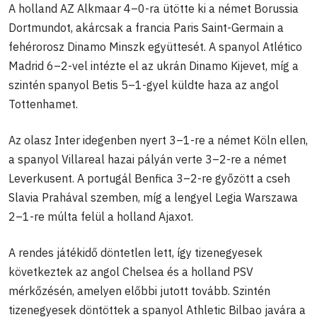
A holland AZ Alkmaar 4–0-ra ütötte ki a német Borussia
Dortmundot, akárcsak a francia Paris Saint-Germain a
fehérorosz Dinamo Minszk együttesét. A spanyol Atlético
Madrid 6–2-vel intézte el az ukrán Dinamo Kijevet, míg a
szintén spanyol Betis 5–1-gyel küldte haza az angol
Tottenhamet.
Az olasz Inter idegenben nyert 3–1-re a német Köln ellen,
a spanyol Villareal hazai pályán verte 3–2-re a német
Leverkusent. A portugál Benfica 3–2-re győzött a cseh
Slavia Prahával szemben, míg a lengyel Legia Warszawa
2–1-re múlta felül a holland Ajaxot.
A rendes játékidő döntetlen lett, így tizenegyesek
következtek az angol Chelsea és a holland PSV
mérkőzésén, amelyen előbbi jutott tovább. Szintén
tizenegyesek döntöttek a spanyol Athletic Bilbao javára a