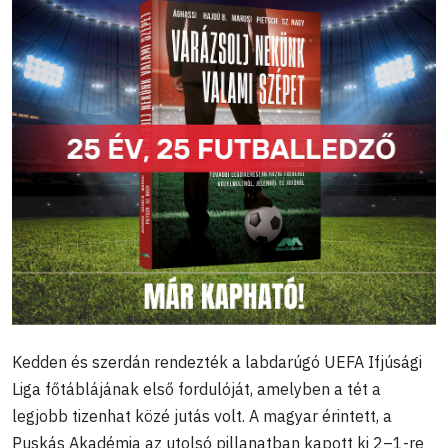
Kedden és szerdán rendezték a labdarúgó UEFA Ifjúsági
Liga főtáblájának első fordulóját, amelyben a tét a
legjobb tizenhat közé jutás volt. A magyar érintett, a
Puskás Akadémia az utolsó pillanatban kapott ki 2–1-re