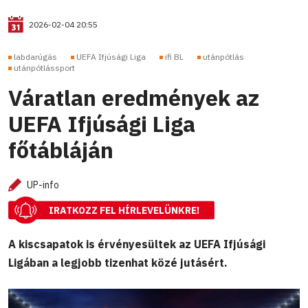
2026-02-04 20:55
labdarúgás
UEFA Ifjúsági Liga
ifi BL
utánpótlás
utánpótlássport
Váratlan eredmények az
UEFA Ifjúsági Liga
főtábláján
UP-info
IRATKOZZ FEL HÍRLEVELÜNKRE!
A kiscsapatok is érvényesültek az UEFA Ifjúsági
Ligában a legjobb tizenhat közé jutásért.