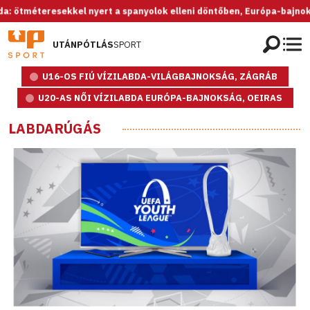
eresekkel nyert a spanyolok elleni döntőben, Európa-bajnok az U20-a
UTÁNPÓTLÁS
SPORT
U16-OS FIÚ VÍZILABDA-VILÁGBAJNOKSÁG, ZÁGRÁB
U20-AS NŐI VÍZILABDA EURÓPA-BAJNOKSÁG, OEIRAS
LABDARÚGÁS