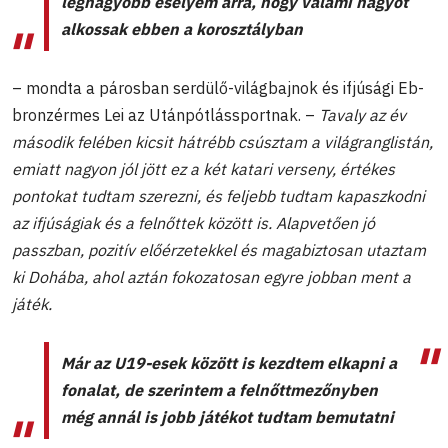
legnagyobb esélyem arra, hogy valami nagyot
alkossak ebben a korosztályban
– mondta a párosban serdülő-világbajnok és ifjúsági Eb-
bronzérmes Lei az Utánpótlássportnak. –
Tavaly az év
második felében kicsit hátrébb csúsztam a világranglistán,
emiatt nagyon jól jött ez a két katari verseny, értékes
pontokat tudtam szerezni, és feljebb tudtam kapaszkodni
az ifjúságiak és a felnőttek között is. Alapvetően jó
passzban, pozitív előérzetekkel és magabiztosan utaztam
ki Dohába, ahol aztán fokozatosan egyre jobban ment a
játék.
Már az U19-esek között is kezdtem elkapni a
fonalat, de szerintem a felnőttmezőnyben
még annál is jobb játékot tudtam bemutatni