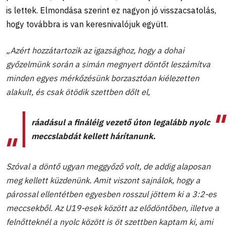
is lettek. Elmondása szerint ez nagyon jó visszacsatolás,
hogy továbbra is van keresnivalójuk együtt.
„Azért hozzátartozik az igazsághoz, hogy a dohai
győzelmünk során a simán megnyert döntőt leszámítva
minden egyes mérkőzésünk borzasztóan kiélezetten
alakult, és csak ötödik szettben dőlt el,
ráadásul a fináléig vezető úton legalább nyolc
meccslabdát kellett hárítanunk.
Szóval a döntő ugyan meggyőző volt, de addig alaposan
meg kellett küzdenünk. Amit viszont sajnálok, hogy a
párossal ellentétben egyesben rosszul jöttem ki a 3:2-es
meccsekből. Az U19-esek között az elődöntőben, illetve a
felnőtteknél a nyolc között is öt szettben kaptam ki, ami