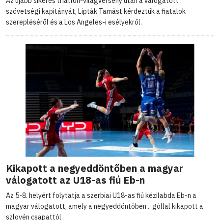
Az újabb sikeres triatlon-világverseny után a válogatott
szövetségi kapitányát, Lipták Tamást kérdeztük a fiatalok
szerepléséről és a Los Angeles-i esélyekről.
Kikapott a negyeddöntőben a magyar
válogatott az U18-as fiú Eb-n
Az 5-8. helyért folytatja a szerbiai U18-as fiú kézilabda Eb-n a
magyar válogatott, amely a negyeddöntőben .. góllal kikapott a
szlovén csapattól.