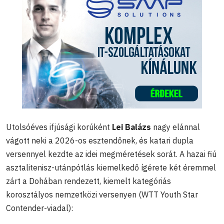
Utolsóéves ifjúsági korúként
Lei Balázs
nagy elánnal
vágott neki a 2026-os esztendőnek, és katari dupla
versennyel kezdte az idei megméretések sorát. A hazai fiú
asztalitenisz-utánpótlás kiemelkedő ígérete két éremmel
zárt a Dohában rendezett, kiemelt kategóriás
korosztályos nemzetközi versenyen (WTT Youth Star
Contender-viadal):