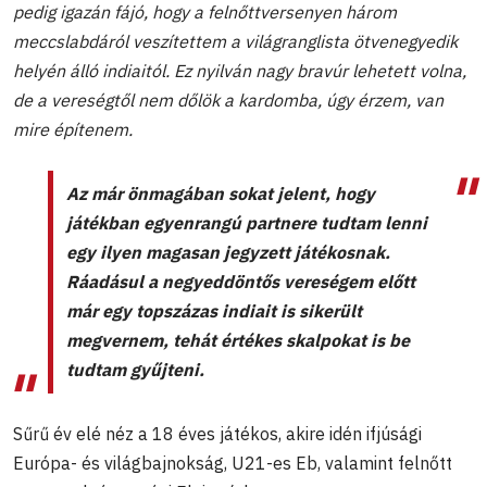
pedig igazán fájó, hogy a felnőttversenyen három
meccslabdáról veszítettem a világranglista ötvenegyedik
helyén álló indiaitól. Ez nyilván nagy bravúr lehetett volna,
de a vereségtől nem dőlök a kardomba, úgy érzem, van
mire építenem.
Az már önmagában sokat jelent, hogy
játékban egyenrangú partnere tudtam lenni
egy ilyen magasan jegyzett játékosnak.
Ráadásul a negyeddöntős vereségem előtt
már egy topszázas indiait is sikerült
megvernem, tehát értékes skalpokat is be
tudtam gyűjteni.
Sűrű év elé néz a 18 éves játékos, akire idén ifjúsági
Európa- és világbajnokság, U21-es Eb, valamint felnőtt