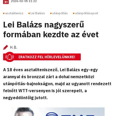
2026-02-05 11:22
asztalitenisz
Lei Balázs
utánpótlás
utánpótlássport
Lei Balázs nagyszerű
formában kezdte az évet
H. B.
IRATKOZZ FEL HÍRLEVELÜNKRE!
A 18 éves asztaliteniszező, Lei Balázs egy-egy
arannyal és bronzzal zárt a dohai nemzetközi
utánpótlás-bajnokságon, majd az ugyanott rendezett
felnőtt WTT-versenyen is jól szerepelt, a
negyeddöntőig jutott.