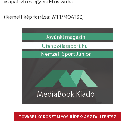
csapat-vb és egyéni Eb is várhat.
(Kiemelt kép forrása: WTT/MOATSZ)
TOVÁBBI KOROSZTÁLYOS HÍREK: ASZTALITENISZ