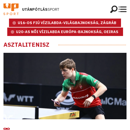
UTÁNPÓTLÁS
SPORT
U16-OS FIÚ VÍZILABDA-VILÁGBAJNOKSÁG, ZÁGRÁB
U20-AS NŐI VÍZILABDA EURÓPA-BAJNOKSÁG, OEIRAS
ASZTALITENISZ