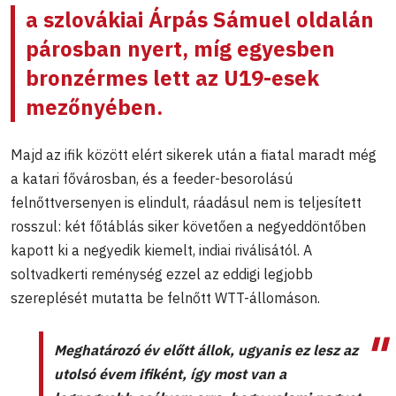
a szlovákiai
Árpás Sámuel
oldalán
párosban nyert, míg egyesben
bronzérmes lett az U19-esek
mezőnyében.
Majd az ifik között elért sikerek után a fiatal maradt még
a katari fővárosban, és a feeder-besorolású
felnőttversenyen is elindult, ráadásul nem is teljesített
rosszul: két főtáblás siker követően a negyeddöntőben
kapott ki a negyedik kiemelt, indiai riválisától. A
soltvadkerti reménység ezzel az eddigi legjobb
szereplését mutatta be felnőtt WTT-állomáson.
Meghatározó év előtt állok, ugyanis ez lesz az
utolsó évem ifiként, így most van a