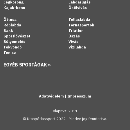
Jégkorong
Labdarúgás
Kajak-kenu
Ökölvívás
Öttusa
Tollaslabda
Röplabda
Tornasportok
Sakk
Triatlon
Sportlövészet
Úszás
Súlyemelés
Vívás
Tekvondó
Vízilabda
Tenisz
EGYÉB SPORTÁGAK »
Adatvédelem
|
Impresszum
Alapítva: 2011
© Utanpótlássport 2022 | Minden jog fenntartva.