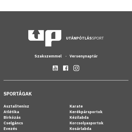
UTÁNPÓTLÁS
SPORT
Szakszemmel
Versenynaptár
SPORTÁGAK
Asztalitenisz
Karate
Atlétika
Kerékpársportok
Birkózás
Kézilabda
Cselgáncs
Korcsolyasportok
Evezés
Kosárlabda