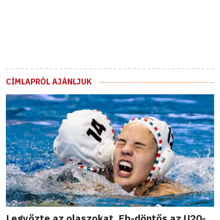
CÍMLAPRÓL AJÁNLJUK
Legyőzte az olaszokat, Eb-döntős az U20-