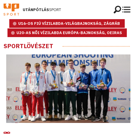
UTÁNPÓTLÁS
SPORT
U16-OS FIÚ VÍZILABDA-VILÁGBAJNOKSÁG, ZÁGRÁB
U20-AS NŐI VÍZILABDA EURÓPA-BAJNOKSÁG, OEIRAS
SPORTLÖVÉSZET