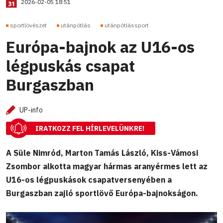
2026-02-05 18:51
sportlövészet
utánpótlás
utánpótlássport
Európa-bajnok az U16-os
légpuskás csapat
Burgaszban
UP-info
IRATKOZZ FEL HÍRLEVELÜNKRE!
A Süle Nimród, Marton Tamás László, Kiss-Vámosi
Zsombor alkotta magyar hármas aranyérmes lett az
U16-os légpuskások csapatversenyében a
Burgaszban zajló sportlövő Európa-bajnokságon.