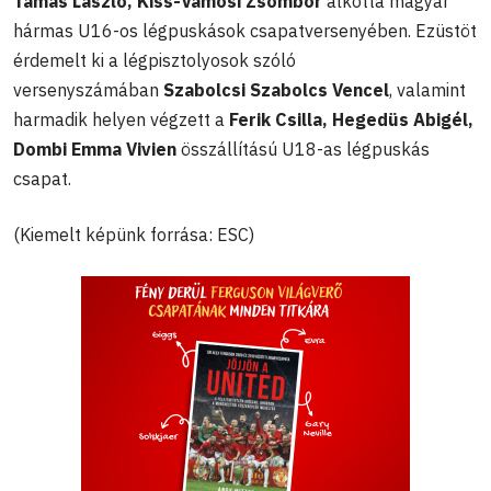
Tamás László, Kiss-Vámosi Zsombor
alkotta magyar
hármas U16-os légpuskások csapatversenyében. Ezüstöt
érdemelt ki a légpisztolyosok szóló
versenyszámában
Szabolcsi Szabolcs Vencel
, valamint
harmadik helyen végzett a
Ferik Csilla, Hegedüs Abigél,
Dombi Emma Vivien
összállítású U18-as légpuskás
csapat.
(Kiemelt képünk forrása: ESC)