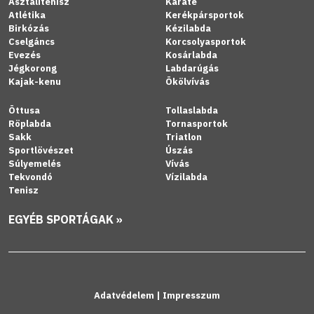
Asztalitenisz
Karate
Atlétika
Kerékpársportok
Birkózás
Kézilabda
Cselgáncs
Korcsolyasportok
Evezés
Kosárlabda
Jégkorong
Labdarúgás
Kajak-kenu
Ökölvívás
Öttusa
Tollaslabda
Röplabda
Tornasportok
Sakk
Triatlon
Sportlövészet
Úszás
Súlyemelés
Vívás
Tekvondó
Vízilabda
Tenisz
EGYÉB SPORTÁGAK »
Adatvédelem
|
Impresszum