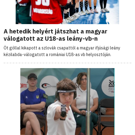
A hetedik helyért játszhat a magyar
válogatott az U18-as leány-vb-n
Öt góllal kikapott a szlovák csapattól a magyar ifjúsági leány
kézilabda-válogatott a romániai U18-as vb helyosztóján.