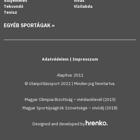
Súlyemelés
Vívás
Tekvondó
Vízilabda
Tenisz
EGYÉB SPORTÁGAK »
Adatvédelem
|
Impresszum
Alapítva: 2011
© Utanpótlássport 2022 | Minden jog fenntartva.
Magyar Olimpiai Bizottság – médiaoklevél (2015)
Magyar Sportújságírók Szövetsége – nívódíj (2018)
Designed and developed by