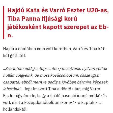
Hajdú Kata és Varró Eszter U20-as,
Tiba Panna ifjúsági korú
játékosként kapott szerepet az Eb-
n.
Hajdú a döntőben nem volt keretben, Varró és Tiba két-
két gólt lőtt.
„Szerintem eddig is topszinten játszottunk, nyilván voltak
hullámvölgyeink, de most kovácsolódtunk össze igazi
csapattá, ebből merítve pedig a jövőben bármire képesek
lehetünk”
– fogalmazott Tiba a döntő után, míg Varró
Eszter úgy érezte, hogy a finálé hasonló iramú mérkőzés
volt, mint a középdöntőbeli, amikor 5-4-re kaptak ki a
hollandoktól: