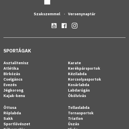
Szakszemmel
Versenynaptár
SPORTÁGAK
Asztalitenisz
Karate
Atlétika
Kerékpársportok
Birkózás
Kézilabda
Cselgáncs
Korcsolyasportok
Evezés
Kosárlabda
Jégkorong
Labdarúgás
Kajak-kenu
Ökölvívás
Öttusa
Tollaslabda
Röplabda
Tornasportok
Sakk
Triatlon
Sportlövészet
Úszás