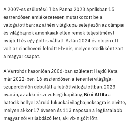
A 2007-es születésű Tiba Panna 2023 áprilisban 15
esztendősen emlékezetesen mutatkozott be a
válogatottban: az athéni világkupa-selejtezőn az olimpiai
és világbajnok amerikaiak ellen remek teljesítményt
nyújtott és egy gólt is vállalt. Aztán 2024 év elején ott
volt az eindhoveni felnőtt Eb-n is, melyen ötödikként zárt
a magyar csapat.
A Varróhóz hasonlóan 2006-ban született Hajdú Kata
már 2022-ben, 16 esztendősen a tenerifei világliga-
szuperdöntőn debütált a felnőttválogatottban. 2023
nyarán, az akkori szövetségi kapitány,
Bíró Attila
a
hatodik hellyel záruló fukuokai világbajnokságra is elvitte,
melyen akkor 17 évesen és 113 naposan a legfiatalabb
magyar női vízilabdázó lett, aki vb-n gólt lőtt.