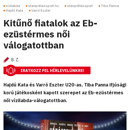
vízilabda
utanpotlassport.hu
utánpótlássport
Tiba Panna
Hajdú Kata
Varró Eszter
Kitűnő fiatalok az Eb-
ezüstérmes női
válogatottban
B. Z.
IRATKOZZ FEL HÍRLEVELÜNKRE!
Hajdú Kata és Varró Eszter U20-as, Tiba Panna ifjúsági
korú játékosként kapott szerepet az Eb-ezüstérmes
női vízilabda-válogatottban.