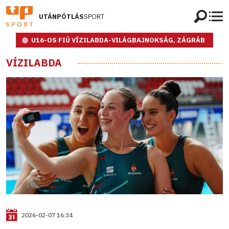
UTÁNPÓTLÁS
SPORT
U16-OS FIÚ VÍZILABDA-VILÁGBAJNOKSÁG, ZÁGRÁB
VÍZILABDA
2026-02-07 16:34