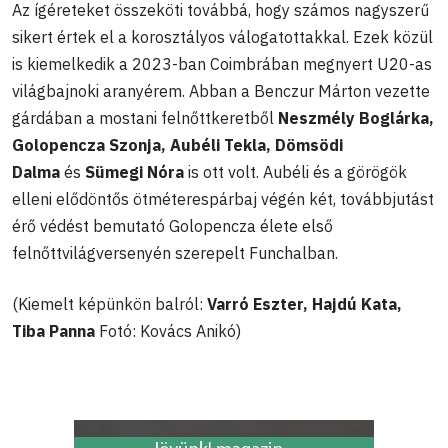
Az ígéreteket összeköti továbbá, hogy számos nagyszerű
sikert értek el a korosztályos válogatottakkal. Ezek közül
is kiemelkedik a 2023-ban Coimbrában megnyert U20-as
világbajnoki aranyérem. Abban a Benczur Márton vezette
gárdában a mostani felnőttkeretből
Neszmély Boglárka,
Golopencza Szonja, Aubéli Tekla, Dömsödi
Dalma
és
Sümegi Nóra
is ott volt. Aubéli és a görögök
elleni elődöntős ötméterespárbaj végén két, továbbjutást
érő védést bemutató Golopencza élete első
felnőttvilágversenyén szerepelt Funchalban.
(Kiemelt képünkön balról:
Varró Eszter, Hajdú Kata,
Tiba Panna
Fotó: Kovács Anikó)