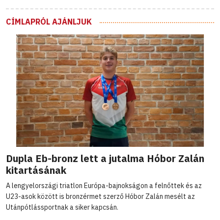
CÍMLAPRÓL AJÁNLJUK
Dupla Eb-bronz lett a jutalma Hóbor Zalán
kitartásának
A lengyelországi triatlon Európa-bajnokságon a felnőttek és az
U23-asok között is bronzérmet szerző Hóbor Zalán mesélt az
Utánpótlássportnak a siker kapcsán.