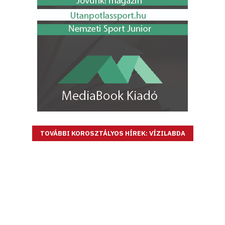
TOVÁBBI KOROSZTÁLYOS HÍREK: VÍZILABDA