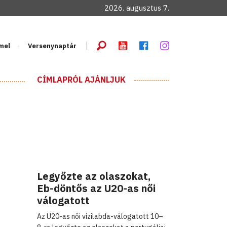
2026. augusztus 7.
mel
Versenynaptár
CÍMLAPRÓL AJÁNLJUK
Legyőzte az olaszokat,
Eb-döntős az U20-as női
válogatott
Az U20-as női vízilabda-válogatott 10–