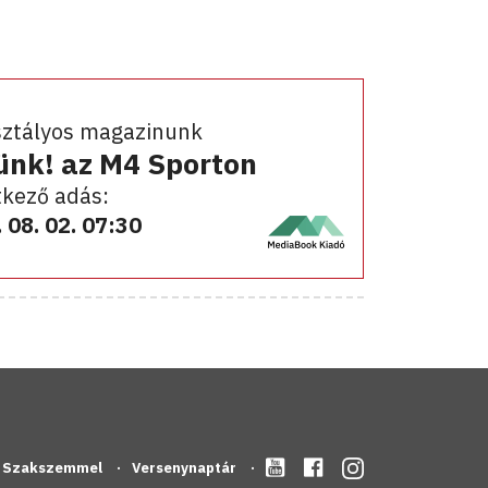
sztályos magazinunk
ünk! az M4 Sporton
kező adás:
 08. 02. 07:30
Szakszemmel
Versenynaptár