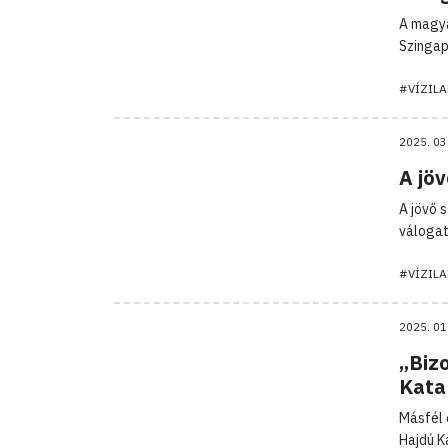
A magya
Szingap
#VÍZIL
2025. 03
A jöv
A jövő 
válogat
#VÍZIL
2025. 01
„Bizo
Kata
Másfél 
Hajdú K