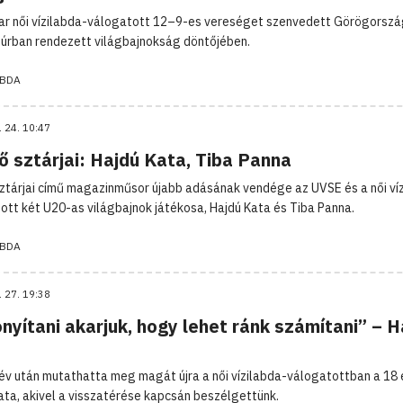
r női vízilabda-válogatott 12–9-es vereséget szenvedett Görögorszá
úrban rendezett világbajnokság döntőjében.
ABDA
. 24. 10:47
ő sztárjai: Hajdú Kata, Tiba Panna
sztárjai című magazinműsor újabb adásának vendége az UVSE és a női ví
ott két U20-as világbajnok játékosa, Hajdú Kata és Tiba Panna.
ABDA
. 27. 19:38
nyítani akarjuk, hogy lehet ránk számítani” – H
év után mutathatta meg magát újra a női vízilabda-válogatottban a 18
ata, akivel a visszatérése kapcsán beszélgettünk.