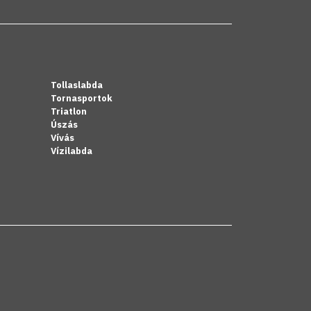
Tollaslabda
Tornasportok
Triatlon
Úszás
Vívás
Vízilabda