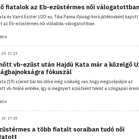
nő fiatalok az Eb-ezüstérmes női válogatottba
ata és Varró Eszter U20-as, Tiba Panna ifjúsági korú játékosként kapott
t az Eb-ezüstérmes női vízilabda-válogatottban.
ABDA
. 30. 13:19
lnőtt vb-ezüst után Hajdú Kata már a közelgő U
ilágbajnokságra fókuszál
ata (19) szerint bár kis időre még szükség van, hogy megszépüljön az
ett vb-finálé emléke, így is megnyert ezüstként tekint a szingapúri érem
ABDA
. 23. 17:20
üstérmes a több fiatalt soraiban tudó női
gatott