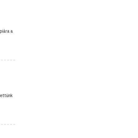
piára a
gettünk