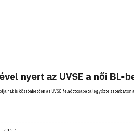
tével nyert az UVSE a női BL-b
góljainak is köszönhetően az UVSE felnőttcsapata legyőzte szombaton 
. 07. 16:34