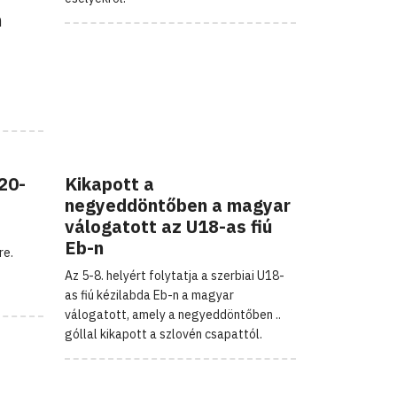
n
20-
Kikapott a
negyeddöntőben a magyar
válogatott az U18-as fiú
Eb-n
re.
Az 5-8. helyért folytatja a szerbiai U18-
as fiú kézilabda Eb-n a magyar
válogatott, amely a negyeddöntőben ..
góllal kikapott a szlovén csapattól.