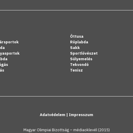
Öttusa
ársportok
Röplabda
bda
Sakk
lyasportok
Sportlövészet
abda
Súlyemelés
úgás
Tekvondó
ás
Tenisz
Adatvédelem
|
Impresszum
Magyar Olimpiai Bizottság – médiaoklevél (2015)