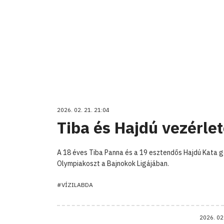
2026. 02. 21. 21:04
Tiba és Hajdú vezérle
A 18 éves Tiba Panna és a 19 esztendős Hajdú Kata 
Olympiakoszt a Bajnokok Ligájában.
#VÍZILABDA
2026. 02