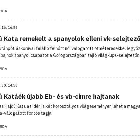
ABDA
. 16. 16:55
ú Kata remekelt a spanyolok elleni vk-selejtez
utánpótláskorúval felálló felnőtt női válogatott ötméteresekkel legyő
i bajnok spanyol csapatot a Görögországban zajló világkupa-selejtezőn
ABDA
. 30. 14:58
ú Katáék újabb Eb- és vb-címre hajtanak
es Hajdú Kata az idén is két korosztályos világeseményen lehet a magya
da-válogatott fontos tagja.
ABDA