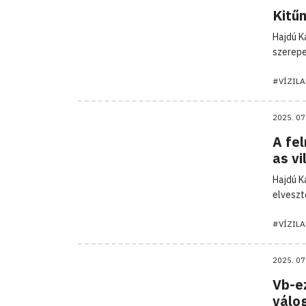
Kitű
Hajdú K
szerepe
#VÍZIL
2025. 07
A fe
as v
Hajdú K
elveszt
#VÍZIL
2025. 07
Vb-ez
válo