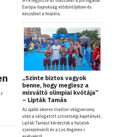
8-ra legyőzte az olaszokat a portugáliai
Európa-bajnokság elődöntőjében és
készülhet a fináléra.
en
„Szinte biztos vagyok
benne, hogy meglesz a
mixváltó olimpiai kvótája”
az
– Lipták Tamás
Az újabb sikeres triatlon-világverseny
után a válogatott szövetségi kapitányát,
Lipták Tamást kérdeztük a fiatalok
szerepléséről és a Los Angeles-i
esélyekről.