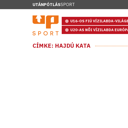
UTÁNPÓTLÁS
SPORT
U16-OS FIÚ VÍZILABDA-VILÁ
U20-AS NŐI VÍZILABDA EURÓ
CÍMKE: HAJDÚ KATA