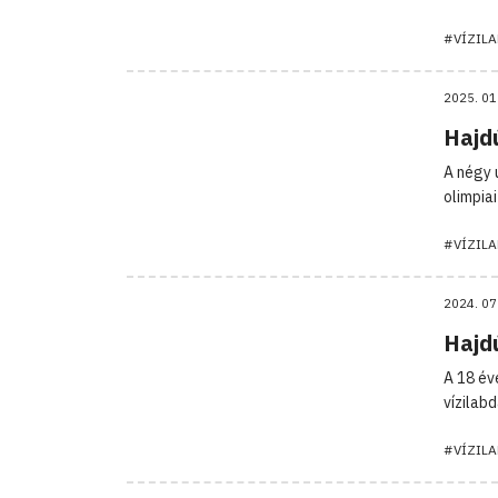
#VÍZIL
2025. 01
Hajd
A négy 
olimpia
#VÍZIL
2024. 07
Hajd
A 18 év
vízilab
#VÍZIL