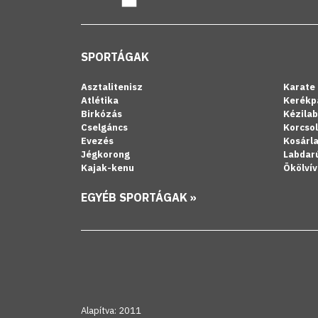
SPORTÁGAK
Asztalitenisz
Karate
Atlétika
Kerékp
Birkózás
Kézila
Cselgáncs
Korcso
Evezés
Kosárl
Jégkorong
Labdar
Kajak-kenu
Ökölvív
EGYÉB SPORTÁGAK »
Alapítva: 2011