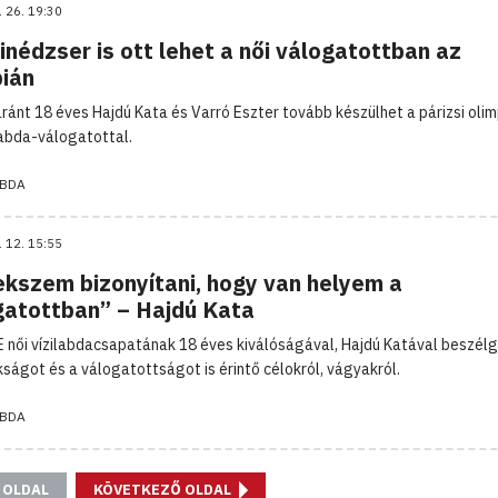
. 26. 19:30
inédzser is ott lehet a női válogatottban az
pián
ránt 18 éves Hajdú Kata és Varró Eszter tovább készülhet a párizsi olim
ilabda-válogatottal.
ABDA
. 12. 15:55
ekszem bizonyítani, hogy van helyem a
gatottban” – Hajdú Kata
 női vízilabdacsapatának 18 éves kiválóságával, Hajdú Katával beszél
kságot és a válogatottságot is érintő célokról, vágyakról.
ABDA
 OLDAL
KÖVETKEZŐ OLDAL