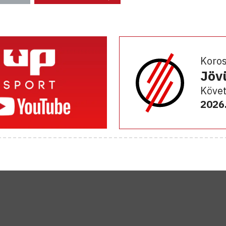
Koro
Jöv
Követ
2026.