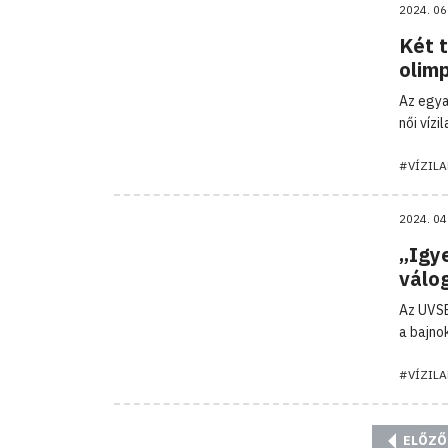
2024. 06
Két t
olim
Az egya
női víz
#VÍZIL
2024. 04
„Igy
válo
Az UVSE
a bajno
#VÍZIL
ELŐZŐ