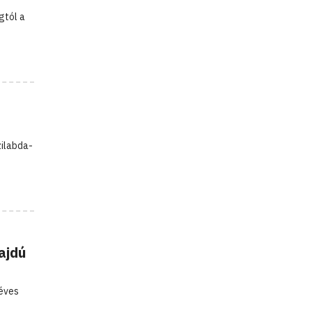
gtól a
zilabda-
ajdú
 éves