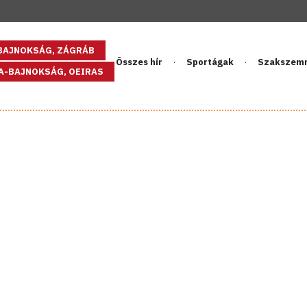
GBAJNOKSÁG, ZÁGRÁB
Összes hír
Sportágak
Szakszem
PA-BAJNOKSÁG, OEIRAS