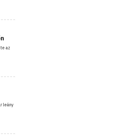
őn
zte az
.
r leány