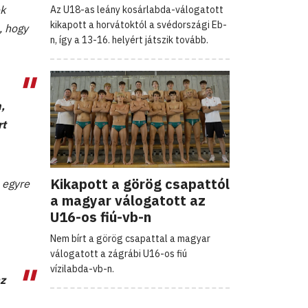
ek
Az U18-as leány kosárlabda-válogatott
kikapott a horvátoktól a svédországi Eb-
, hogy
n, így a 13-16. helyért játszik tovább.
,
rt
Kikapott a görög csapattól
s egyre
a magyar válogatott az
U16-os fiú-vb-n
Nem bírt a görög csapattal a magyar
válogatott a zágrábi U16-os fiú
vízilabda-vb-n.
az