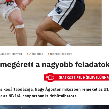
udapesti Honvéd
utánpótlás
utánpótlássport
megérett a nagyobb feladato
IRATKOZZ FEL HÍRLEVELÜNKR
s kosárlabdázója, Nagy Ágoston miközben remekel az U
 az NB I/A-csoportban is debütálhatott.