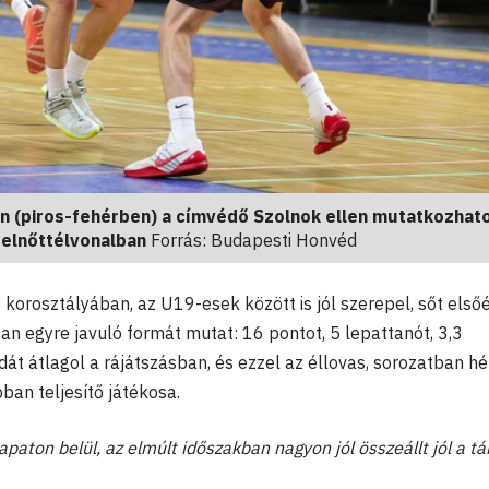
n (piros-fehérben) a címvédő Szolnok ellen mutatkozhato
felnőttélvonalban
Forrás: Budapesti Honvéd
korosztályában, az U19-esek között is jól szerepel, sőt első
an egyre javuló formát mutat: 16 pontot, 5 lepattanót, 3,3
dát átlagol a rájátszásban, és ezzel az éllovas, sorozatban hé
an teljesítő játékosa.
paton belül, az elmúlt időszakban nagyon jól összeállt jól a tá