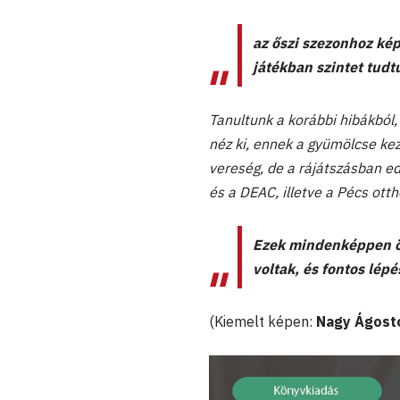
az őszi szezonhoz ké
játékban szintet tudt
Tanultunk a korábbi hibákból,
néz ki, ennek a gyümölcse ke
vereség, de a rájátszásban ed
és a DEAC, illetve a Pécs ott
Ezek mindenképpen ön
voltak, és fontos lép
(Kiemelt képen:
Nagy Ágost