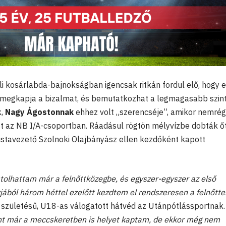
eli kosárlabda-bajnokságban igencsak ritkán fordul elő, hogy 
n megkapja a bizalmat, és bemutatkozhat a legmagasabb szint
k,
Nagy Ágostonnak
ehhez volt „szerencséje”, amikor nemrég
t az NB I/A-csoportban. Ráadásul rögtön mélyvízbe dobták őt
listavezető Szolnoki Olajbányász ellen kezdőként kapott
tolhattam már a felnőttközegbe, és egyszer-egyszer az első
jából három héttel ezelőtt kezdtem el rendszeresen a felnőtte
születésű, U18-as válogatott hátvéd az Utánpótlássportnak.
t már a meccskeretben is helyet kaptam, de ekkor még nem