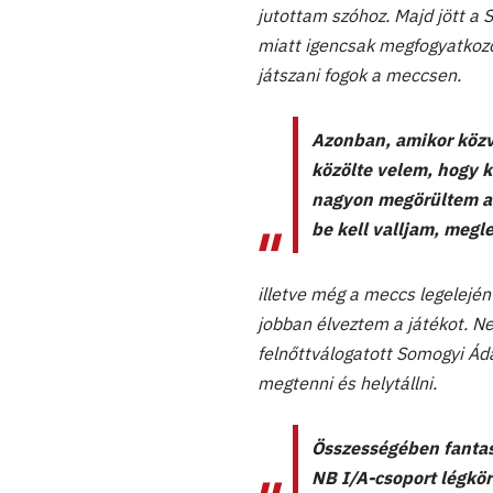
jutottam szóhoz. Majd jött a S
miatt igencsak megfogyatkozo
játszani fogok a meccsen.
Azonban, amikor közv
közölte velem, hogy 
nagyon megörültem a l
be kell valljam, megl
illetve még a meccs legelején 
jobban élveztem a játékot. Ne
felnőttválogatott Somogyi Á
megtenni és helytállni.
Összességében fantasz
NB I/A-csoport légkör