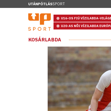
UTÁNPÓTLÁS
SPORT
U16-OS FIÚ VÍZILABDA-VILÁ
U20-AS NŐI VÍZILABDA EURÓ
KOSÁRLABDA