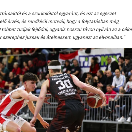
társaktól és a szurkolóktól egyaránt, és ezt az egészet
lő érzés, és rendkívül motivál, hogy a folytatásban még
öbbet tudjak fejlődni, ugyanis hosszú távon nyilván az a célo
r szerephez jussak és átélhessem ugyanezt az élvonalban."