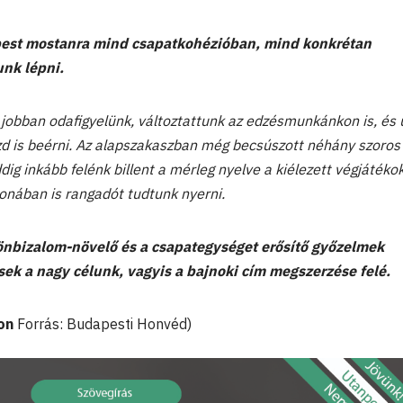
pest mostanra mind csapatkohézióban, mind konkrétan
unk lépni.
 jobban odafigyelünk, változtattunk az edzésmunkánkon is, és 
zd is beérni. Az alapszakaszban még becsúszott néhány szoros
dig inkább felénk billent a mérleg nyelve a kiélezett végjátéko
honában is rangadót tudtunk nyerni.
bizalom-növelő és a csapategységet erősítő győzelmek
ések a nagy célunk, vagyis a bajnoki cím megszerzése felé.
on
Forrás: Budapesti Honvéd)