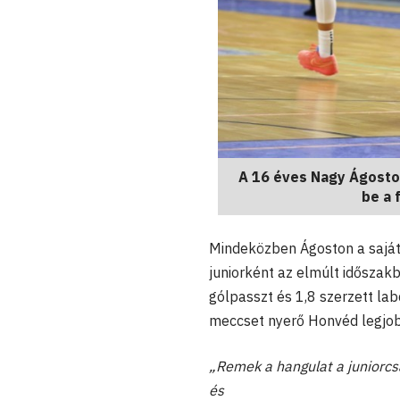
A 16 éves Nagy Ágosto
be a 
Mindeközben Ágoston a saját 
juniorként az elmúlt időszakb
gólpasszt és 1,8 szerzett lab
meccset nyerő Honvéd legjobb
„Remek a hangulat a juniorcsa
és