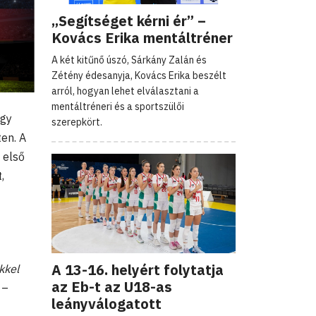
„Segítséget kérni ér” –
Kovács Erika mentáltréner
A két kitűnő úszó, Sárkány Zalán és
Zétény édesanyja, Kovács Erika beszélt
arról, hogyan lehet elválasztani a
mentáltréneri és a sportszülői
egy
szerepkört.
en. A
 első
,
A 13-16. helyért folytatja
kkel
az Eb-t az U18-as
 –
leányválogatott