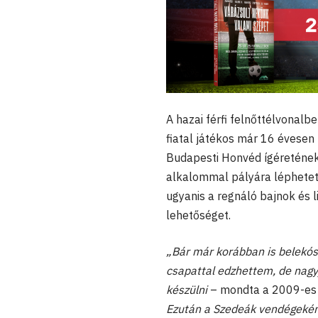
A hazai férfi felnőttélvonalb
fiatal játékos már 16 évese
Budapesti Honvéd ígéreténe
alkalommal pályára léphetet
ugyanis a regnáló bajnok és 
lehetőséget.
„Bár már korábban is belekós
csapattal edzhettem, de nagy
készülni
– mondta a 2009-es 
Ezután a Szedeák vendégekén