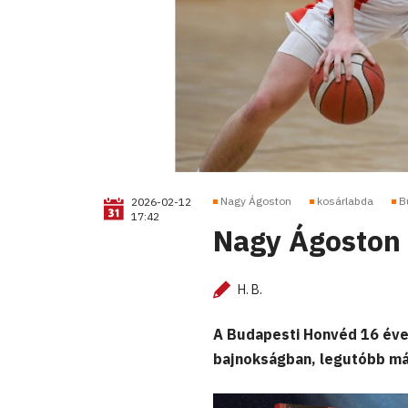
Nagy Ágoston
kosárlabda
B
2026-02-12
17:42
Nagy Ágoston 
H. B.
A Budapesti Honvéd 16 éve
bajnokságban, legutóbb már