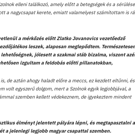
zolnok elleni találkozó, amely előtt a betegségek és a sérülés
tt a nagycsapat kerete, emiatt valamelyest számítottam is rá
etlenül a mérkőzés előtt Zlatko Jovanovics vezetőedző
kezdőjátékos leszek, alaposan meglepődtem. Természetesen
ehetőségnek, jólesett a szakmai stáb bizalma, viszont azé
ehetősen izgultam a feldobás előtti pillanatokban,
is, de aztán ahogy haladt előre a meccs, ez kezdett eltűnni, é
m volt egyszerű dolgom, mert a Szolnok egyik legjobbjával, a
dámmal szemben kellett védekeznem, de igyekeztem mindent
tikus élményt jelentett pályára lépni, és megtapasztalni 
ét a jelenlegi legjobb magyar csapattal szemben.