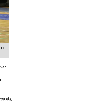
tt
éves
t
rsaság,