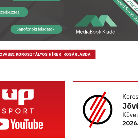
OVÁBBI KOROSZTÁLYOS HÍREK: KOSÁRLABDA
Koro
Jöv
Követ
2026.