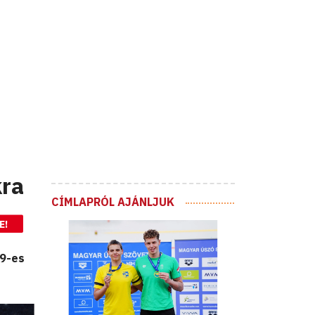
kra
CÍMLAPRÓL AJÁNLJUK
E!
19-es