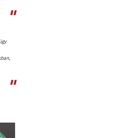
úgy
kban,