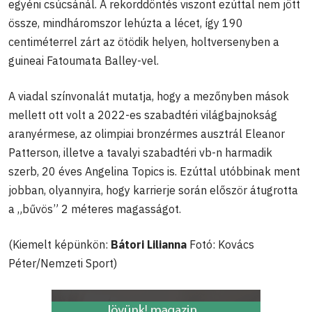
egyéni csúcsánál. A rekorddöntés viszont ezúttal nem jött
össze, mindháromszor lehúzta a lécet, így 190
centiméterrel zárt az ötödik helyen, holtversenyben a
guineai Fatoumata Balley-vel.
A viadal színvonalát mutatja, hogy a mezőnyben mások
mellett ott volt a 2022-es szabadtéri világbajnokság
aranyérmese, az olimpiai bronzérmes ausztrál Eleanor
Patterson, illetve a tavalyi szabadtéri vb-n harmadik
szerb, 20 éves Angelina Topics is. Ezúttal utóbbinak ment
jobban, olyannyira, hogy karrierje során először átugrotta
a „bűvös” 2 méteres magasságot.
(Kiemelt képünkön:
Bátori Lilianna
Fotó: Kovács
Péter/Nemzeti Sport)