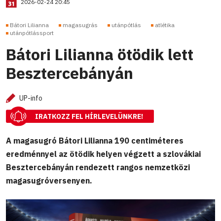
2026-02-24 20:45
Bátori Lilianna
magasugrás
utánpótlás
atlétika
utánpótlássport
Bátori Lilianna ötödik lett
Besztercebányán
UP-info
IRATKOZZ FEL HÍRLEVELÜNKRE!
A magasugró Bátori Lilianna 190 centiméteres
eredménnyel az ötödik helyen végzett a szlovákiai
Besztercebányán rendezett rangos nemzetközi
magasugróversenyen.