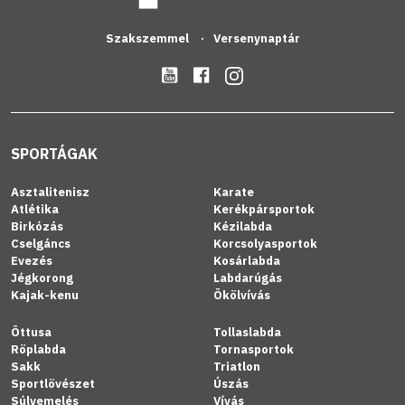
Szakszemmel
Versenynaptár
SPORTÁGAK
Asztalitenisz
Karate
Atlétika
Kerékpársportok
Birkózás
Kézilabda
Cselgáncs
Korcsolyasportok
Evezés
Kosárlabda
Jégkorong
Labdarúgás
Kajak-kenu
Ökölvívás
Öttusa
Tollaslabda
Röplabda
Tornasportok
Sakk
Triatlon
Sportlövészet
Úszás
Súlyemelés
Vívás