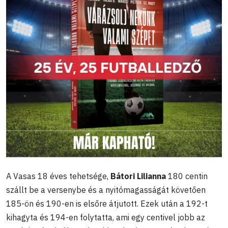
A Vasas 18 éves tehetsége,
Bátori Lilianna
180 centin
szállt be a versenybe és a nyitómagasságát követően
185-ön és 190-en is elsőre átjutott. Ezek után a 192-t
kihagyta és 194-en folytatta, ami egy centivel jobb az