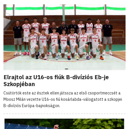
Elrajtol az U16-os fiúk B-divíziós Eb-je
Szkopjéban
Csütörtök este az észtek ellen játssza az első csoportmeccsét a
Moosz Milán vezette U16-os fiú kosárlabda-válogatott a szkopjei
B-dívíziós Európa-bajnokságon.