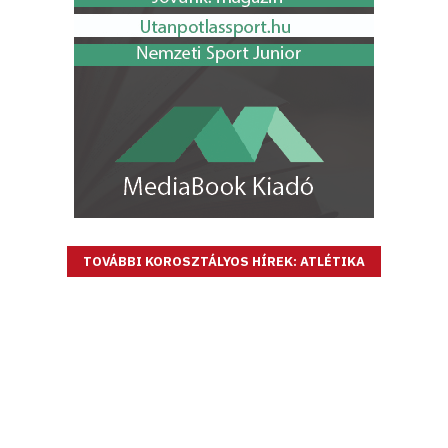
TOVÁBBI KOROSZTÁLYOS HÍREK: ATLÉTIKA