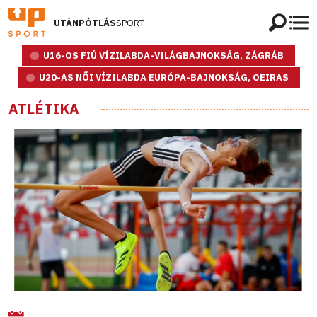
UTÁNPÓTLÁS
SPORT
U16-OS FIÚ VÍZILABDA-VILÁGBAJNOKSÁG, ZÁGRÁB
U20-AS NŐI VÍZILABDA EURÓPA-BAJNOKSÁG, OEIRAS
ATLÉTIKA