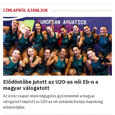
CÍMLAPRÓL AJÁNLJUK
Elődöntőbe jutott az U20-as női Eb-n a
magyar válogatott
Az orosz csapat elleni négygólos győzelemmel a magyar
válogatott bejutott az U20-as női vízilabda Európa-bajnokság
elődöntőjébe.