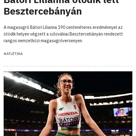
Besztercebányán
A magasugró Bátori Lilianna 190 centiméteres eredménnyel az
ötödik helyen végzett a szlovákiai Besztercebányán rendezett
rangos nemzetközi magasugróversenyen.
#ATLÉTIKA