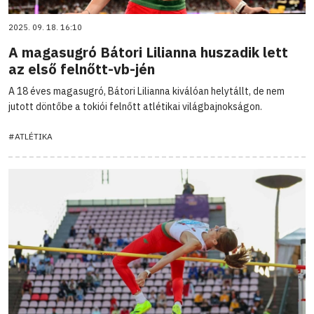
2025. 09. 18. 16:10
A magasugró Bátori Lilianna huszadik lett
az első felnőtt-vb-jén
A 18 éves magasugró, Bátori Lilianna kiválóan helytállt, de nem
jutott döntőbe a tokiói felnőtt atlétikai világbajnokságon.
#ATLÉTIKA