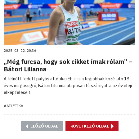
2025. 03. 22. 20:36
,,Még furcsa, hogy sok cikket írnak rólam” –
Bátori Lilianna
A felnőtt fedett pályás atlétikai Eb-n is a legjobbak közé jutó 18
éves magasugró, Bátori Lilianna alaposan túlszárnyalta az év eleji
elképzeléseit.
#ATLÉTIKA
ELŐZŐ OLDAL
KÖVETKEZŐ OLDAL