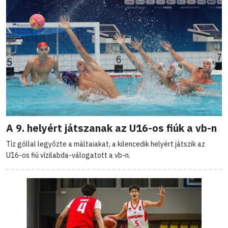
A 9. helyért játszanak az U16-os fiúk a vb-n
Tíz góllal legyőzte a máltaiakat, a kilencedik helyért játszik az
U16-os fiú vízilabda-válogatott a vb-n.