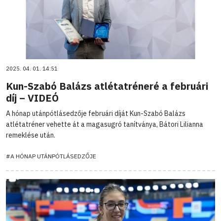
2025. 04. 01. 14:51
Kun-Szabó Balázs atlétatréneré a februári
díj – VIDEÓ
A hónap utánpótlásedzője februári díját Kun-Szabó Balázs
atlétatréner vehette át a magasugró tanítványa, Bátori Lilianna
remeklése után.
#A HÓNAP UTÁNPÓTLÁSEDZŐJE