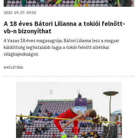
2025. 09. 07. 09:02
A 18 éves Bátori Lilianna a tokiói felnőtt-
vb-n bizonyíthat
A Vasas 18 éves magasugrója, Bátori Lilianna lesz a magyar
küldöttség legfiatalabb tagja a tokiói felnőtt atlétikai
világbajnokságon.
#ATLÉTIKA