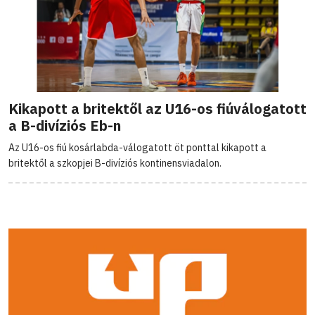
Kikapott a britektől az U16-os fiúválogatott
a B-divíziós Eb-n
Az U16-os fiú kosárlabda-válogatott öt ponttal kikapott a
britektől a szkopjei B-divíziós kontinensviadalon.