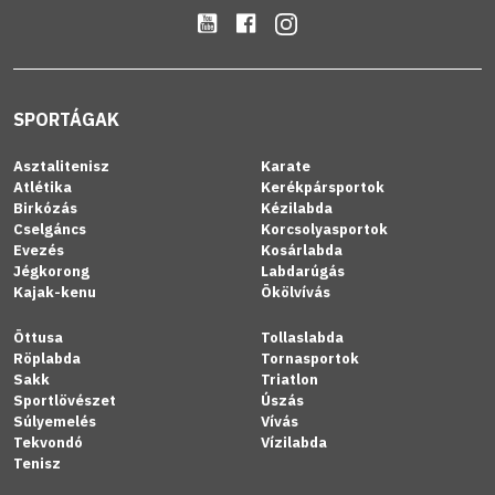
SPORTÁGAK
Asztalitenisz
Karate
Atlétika
Kerékpársportok
Birkózás
Kézilabda
Cselgáncs
Korcsolyasportok
Evezés
Kosárlabda
Jégkorong
Labdarúgás
Kajak-kenu
Ökölvívás
Öttusa
Tollaslabda
Röplabda
Tornasportok
Sakk
Triatlon
Sportlövészet
Úszás
Súlyemelés
Vívás
Tekvondó
Vízilabda
Tenisz