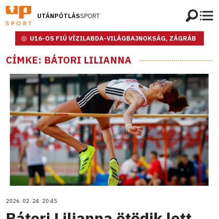
UTÁNPÓTLÁS
SPORT
U16-OS FIÚ VÍZILABDA-VILÁGBAJNOKSÁG, ZÁGRÁB
CÍMKE: BÁTORI LILIANNA
2026. 02. 24. 20:45
Bátori Lilianna ötödik lett