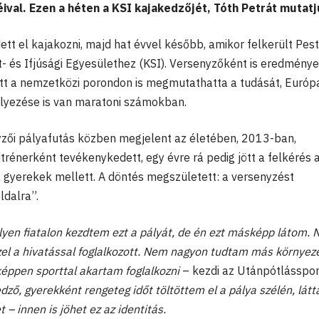
ival. Ezen a héten a KSI kajakedzőjét, Tóth Petrát mutatj
tt el kajakozni, majd hat évvel később, amikor felkerült Pest
- és Ifjúsági Egyesülethez (KSI). Versenyzőként is eredményes
ett a nemzetközi porondon is megmutathatta a tudását, Európ
elyezése is van maratoni számokban.
zői pályafutás közben megjelent az életében, 2013-ban,
énerként tevékenykedett, egy évre rá pedig jött a felkérés a
a gyerekek mellett. A döntés megszületett: a versenyzést
ldalra”.
en fiatalon kezdtem ezt a pályát, de én ezt másképp látom. 
zel a hivatással foglalkozott. Nem nagyon tudtam más környez
ppen sporttal akartam foglalkozni
– kezdi az Utánpótlásspo
ő, gyerekként rengeteg időt töltöttem el a pálya szélén, látt
 – innen is jöhet ez az identitás.