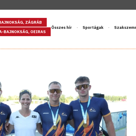
GBAJNOKSÁG, ZÁGRÁB
Összes hír
Sportágak
Szakszem
PA-BAJNOKSÁG, OEIRAS