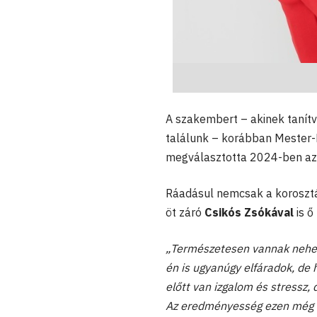
A szakembert – akinek tanítv
találunk – korábban Mester-M
megválasztotta 2024-ben az
Ráadásul nemcsak a koroszt
öt záró
Csikós Zsókával
is ő
„Természetesen vannak neheze
én is ugyanúgy elfáradok, de
előtt van izgalom és stressz,
Az eredményesség ezen még tö