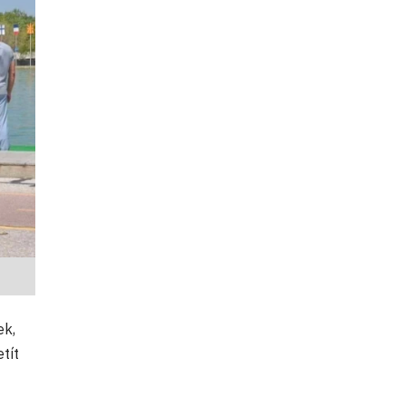
ek,
tít