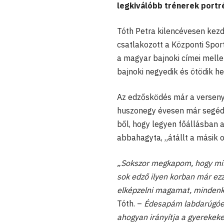
legkiválóbb trénerek portré
Tóth Petra kilencévesen kezde
csatlakozott a Központi Sport
a magyar bajnoki címei mell
bajnoki negyedik és ötödik h
Az edzősködés már a verseny
huszonegy évesen már segédtr
ből, hogy legyen főállásban 
abbahagyta, „átállt a másik o
„Sokszor megkapom, hogy mily
sok edző ilyen korban már ez
elképzelni magamat, mindenké
Tóth. –
Édesapám labdarúgóedz
ahogyan irányítja a gyerekeket