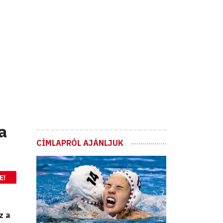
a
CÍMLAPRÓL AJÁNLJUK
E!
z a