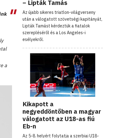
– Lipták Tamás
Az újabb sikeres triatlon-világverseny
ünk
után a válogatott szövetségi kapitányát,
Lipták Tamást kérdeztük a fiatalok
szerepléséről és a Los Angeles-i
esélyekről.
ly
tal
re a
Kikapott a
negyeddöntőben a magyar
válogatott az U18-as fiú
Eb-n
Az 5-8. helyért folytatja a szerbiai U18-