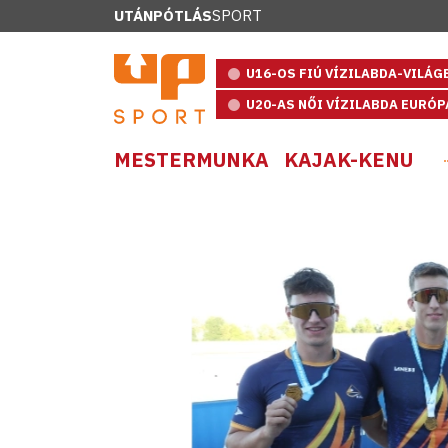
UTÁNPÓTLÁS
SPORT
U16-OS FIÚ VÍZILABDA-VILÁ
U20-AS NŐI VÍZILABDA EURÓ
MESTERMUNKA
KAJAK-KENU