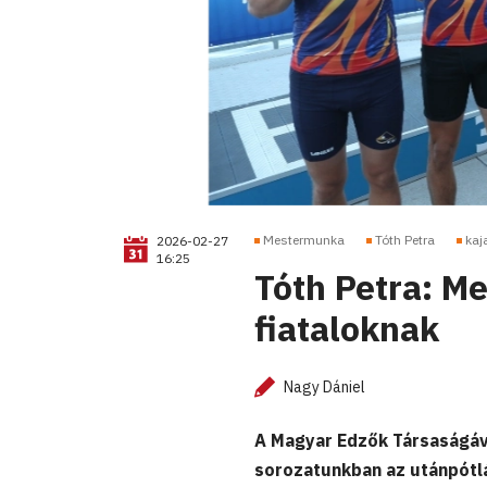
Mestermunka
Tóth Petra
kaj
2026-02-27
16:25
Tóth Petra: Me
fiataloknak
Nagy Dániel
A Magyar Edzők Társaságá
sorozatunkban az utánpótl