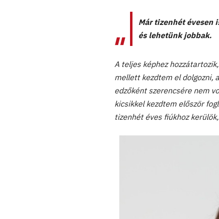
Már tizenhét évesen i
és lehetünk jobbak.
A teljes képhez hozzátartozi
mellett kezdtem el dolgozni, 
edzőként szerencsére nem vol
kicsikkel kezdtem először fog
tizenhét éves fiúkhoz kerülök