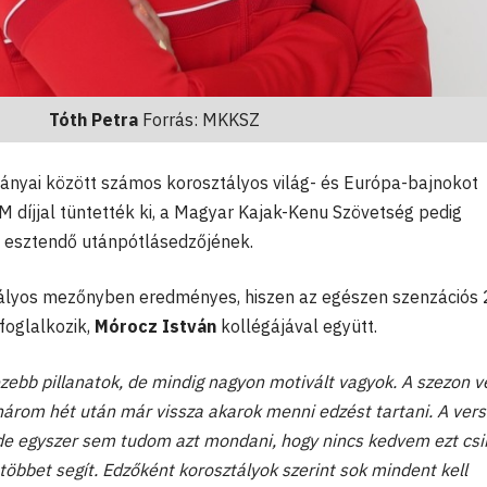
Tóth Petra
Forrás: MKKSZ
ányai között számos korosztályos világ- és Európa-bajnokot
 díjjal tüntették ki, a Magyar Kajak-Kenu Szövetség pedig
 esztendő utánpótlásedzőjének.
ályos mezőnyben eredményes, hiszen az egészen szenzációs
 foglalkozik,
Mórocz István
kollégájával együtt.
bb pillanatok, de mindig nagyon motivált vagyok. A szezon v
 három hét után már vissza akarok menni edzést tartani. A ver
 de egyszer sem tudom azt mondani, hogy nincs kedvem ezt csin
bbet segít. Edzőként korosztályok szerint sok mindent kell