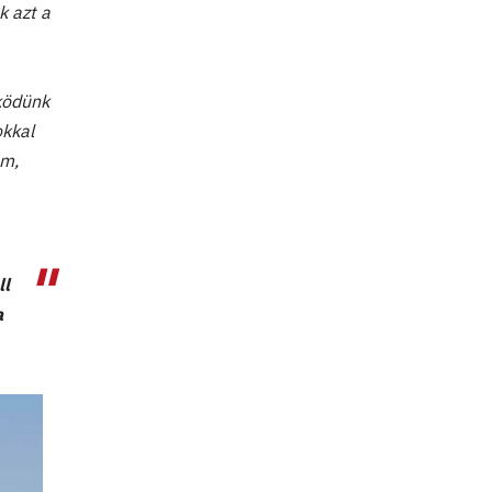
k azt a
ködünk
okkal
am,
ll
a