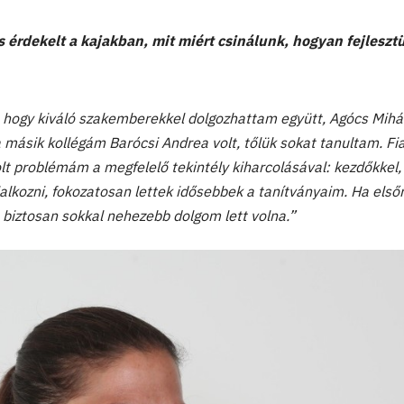
s érdekelt a kajakban, mit miért csinálunk, hogyan fejleszt
k, hogy kiváló szakemberekkel dolgozhattam együtt, Agócs Mihá
a másik kollégám Barócsi Andrea volt, tőlük sokat tanultam. Fia
t problémám a megfelelő tekintély kiharcolásával: kezdőkkel,
lalkozni, fokozatosan lettek idősebbek a tanítványaim. Ha első
, biztosan sokkal nehezebb dolgom lett volna.”