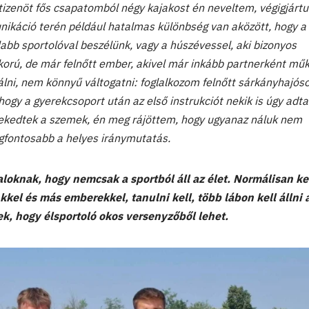
 tizenöt fős csapatomból négy kajakost én neveltem, végigjártu
nikáció terén például hatalmas különbség van aközött, hogy a
labb sportolóval beszélünk, vagy a húszévessel, aki bizonyos
orú, de már felnőtt ember, akivel már inkább partnerként mű
álni, nem könnyű váltogatni: foglalkozom felnőtt sárkányhajós
 hogy a gyerekcsoport után az első instrukciót nekik is úgy adt
erekedtek a szemek, én meg rájöttem, hogy ugyanaz náluk nem
gfontosabb a helyes iránymutatás.
taloknak, hogy nemcsak a sportból áll az élet. Normálisan ke
kkel és más emberekkel, tanulni kell, több lábon kell állni 
k, hogy élsportoló okos versenyzőből lehet.