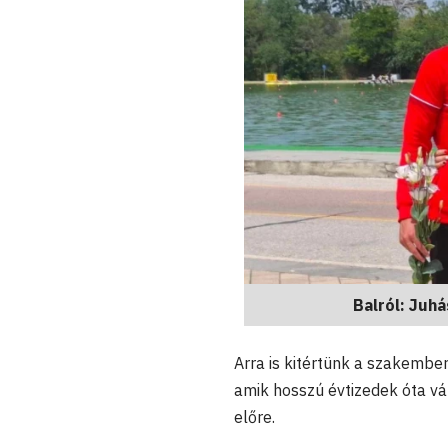
Balról: Juh
Arra is kitértünk a szakembe
amik hosszú évtizedek óta vál
előre.