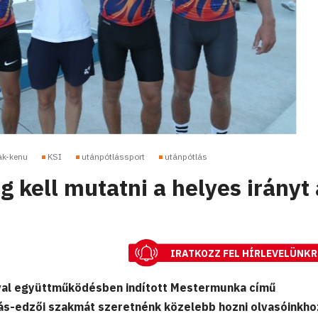
ak-kenu
KSI
utánpótlássport
utánpótlás
g kell mutatni a helyes irányt 
IRATKOZZ FEL HÍRLEVELÜNKR
val együttműködésben indított Mestermunka című
ás-edzői szakmát szeretnénk közelebb hozni olvasóinkho