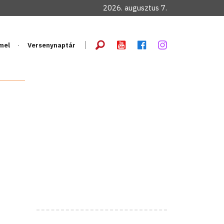
2026. augusztus 7.
mel
Versenynaptár