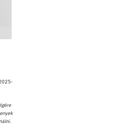
 2025-
égére
senyek
álni.