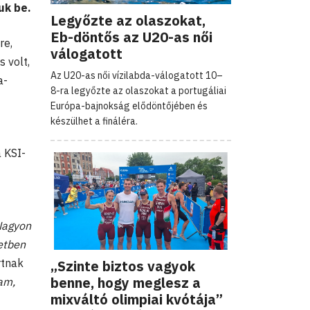
uk be.
Legyőzte az olaszokat,
Eb-döntős az U20-as női
re,
válogatott
 volt,
Az U20-as női vízilabda-válogatott 10–
a-
8-ra legyőzte az olaszokat a portugáliai
Európa-bajnokság elődöntőjében és
készülhet a fináléra.
 KSI-
Nagyon
etben
rtnak
„Szinte biztos vagyok
benne, hogy meglesz a
am,
mixváltó olimpiai kvótája”