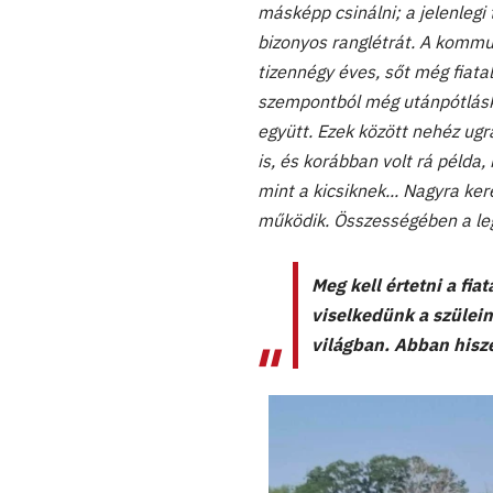
másképp csinálni; a jelenlegi
bizonyos ranglétrát. A kommu
tizennégy éves, sőt még fiata
szempontból még utánpótlásk
együtt. Ezek között nehéz ugr
is, és korábban volt rá példa,
mint a kicsiknek... Nagyra k
működik. Összességében a le
Meg kell értetni a fia
viselkedünk a szülein
világban. Abban hisze