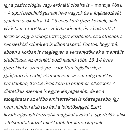
így a pszichológiai vagy erőnléti oldalra is
– mondja Kósa.
–
A sportpszichológusnak híve vagyok és a foglalkozását
ajánlom azoknak a 14-15 éves korú gyerekeknek, akik
vívásban a kadétkorosztályba lépnek, és válogatottak
lesznek vagy a válogatottságért küzdenek, szeretnének a
nemzetközi színtéren is kibontakozni. Fontos, hogy már
ebben a korban is meglegyen a versenyzőknek a mentális
stabilitása. Az erőnléti edző nálunk több 13-14 éves
gyerekkel is személyre szabottan foglalkozik, a
gyógytornát pedig véleményem szerint még ennél is
fiatalabban, 12-13 éves korban érdemes elkezdeni. A
dietetikus szerepe is egyre lényegesebb, de ez a
szolgáltatás az előbb említetteknél is költségesebb, így
nem minden klub tud élni a lehetőséggel. Ezért
kiváltságosnak érezhetik magukat azokat a sportolók, akik
a felsoroltak közül minél több területen kapnak