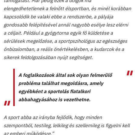
támogatást. Már pedig ezek a dolgok ma
elengedhetetlenek a felnőtt élsportban, és minél korábban
kapcsolódik be valaki ebbe a rendszerbe, a pályája
gondosabb felépítésével annál nagyobb esélye lesz elérni
a céljait. Például a gyógytorna egyik fő küldetése a
sérülések megelőzése, a sportpszihológus az egészséges
önbizalomban, a reális önértékelésben, a kudarcok és a
sikerek feldolgozásában nyújt segítséget.
A foglalkozások által sok olyan felmerülő
probléma találhat megoldásra, amely
egyébként a sportolás fiatalkori
abbahagyásához is vezethetne.
A sport abba az irányba fejlődik, hogy minden
szempontból, testileg, lelkileg és szellemileg is figyelni kell
az emberi működésre.”