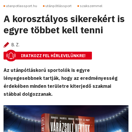
utanpotlassport.hu
utánpótlássport
szakszemmel
A korosztályos sikerekért is
egyre többet kell tenni
B. Z.
IRATKOZZ FEL HÍRLEVELÜNKRE!
Az utánpótláskorú sportolók is egyre
lényegesebbnek tartják, hogy az eredményesség
érdekében minden területre kiterjedő szakmai
stábbal dolgozzanak.