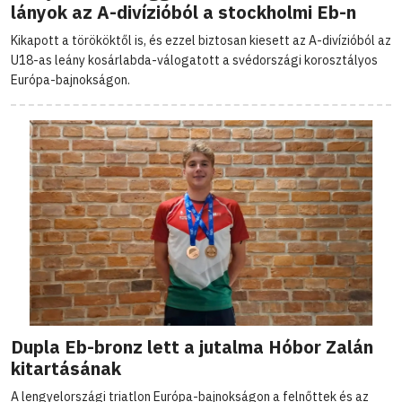
lányok az A-divízióból a stockholmi Eb-n
Kikapott a törököktől is, és ezzel biztosan kiesett az A-divízióból az
U18-as leány kosárlabda-válogatott a svédországi korosztályos
Európa-bajnokságon.
Dupla Eb-bronz lett a jutalma Hóbor Zalán
kitartásának
A lengyelországi triatlon Európa-bajnokságon a felnőttek és az