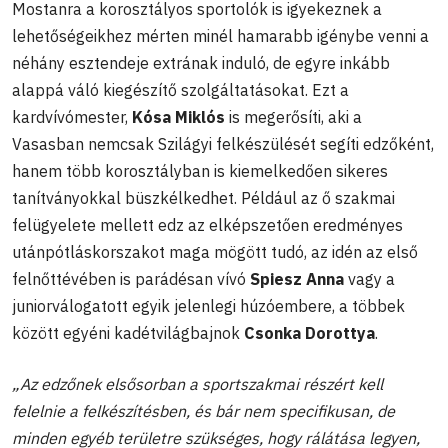
Mostanra a korosztályos sportolók is igyekeznek a
lehetőségeikhez mérten minél hamarabb igénybe venni a
néhány esztendeje extrának induló, de egyre inkább
alappá váló kiegészítő szolgáltatásokat. Ezt a
kardvívómester,
Kósa Miklós
is megerősíti, aki a
Vasasban nemcsak Szilágyi felkészülését segíti edzőként,
hanem több korosztályban is kiemelkedően sikeres
tanítványokkal büszkélkedhet. Például az ő szakmai
felügyelete mellett edz az elképszetően eredményes
utánpótláskorszakot maga mögött tudó, az idén az első
felnőttévében is parádésan vívó
Spiesz Anna
vagy a
juniorválogatott egyik jelenlegi húzóembere, a többek
között egyéni kadétvilágbajnok
Csonka Dorottya
.
„Az edzőnek elsősorban a sportszakmai részért kell
felelnie a felkészítésben, és bár nem specifikusan, de
minden egyéb területre szükséges, hogy rálátása legyen,