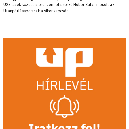
U23-asok között is bronzérmet szerző Hóbor Zalán mesélt az
Utánpótlássportnak a siker kapcsán.