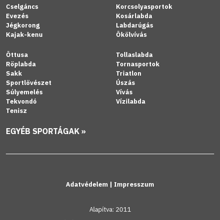
Cselgáncs
Korcsolyasportok
Evezés
Kosárlabda
Jégkorong
Labdarúgás
Kajak-kenu
Ökölvívás
Öttusa
Tollaslabda
Röplabda
Tornasportok
Sakk
Triatlon
Sportlövészet
Úszás
Súlyemelés
Vívás
Tekvondó
Vízilabda
Tenisz
EGYÉB SPORTÁGAK »
Adatvédelem
|
Impresszum
Alapítva: 2011