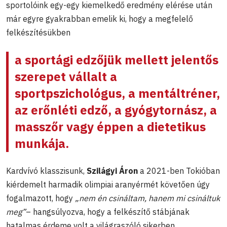
sportolóink egy-egy kiemelkedő eredmény elérése után
már egyre gyakrabban emelik ki, hogy a megfelelő
felkészítésükben
a sportági edzőjük mellett jelentős
szerepet vállalt a
sportpszichológus, a mentáltréner,
az erőnléti edző, a gyógytornász, a
masszőr vagy éppen a dietetikus
munkája.
Kardvívó klasszisunk,
Szilágyi Áron
a 2021-ben Tokióban
kiérdemelt harmadik olimpiai aranyérmét követően úgy
fogalmazott, hogy
„nem én csináltam, hanem mi csináltuk
meg”
– hangsúlyozva, hogy a felkészítő stábjának
hatalmas érdeme volt a világraszóló sikerben.