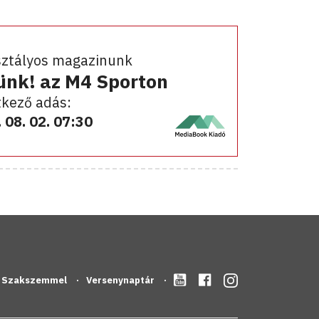
sztályos magazinunk
ünk! az M4 Sporton
kező adás:
 08. 02. 07:30
Szakszemmel
Versenynaptár