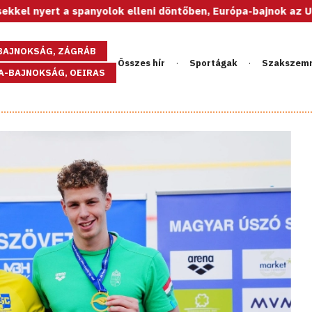
spanyolok elleni döntőben, Európa-bajnok az U20-as női válog
GBAJNOKSÁG, ZÁGRÁB
Összes hír
Sportágak
Szakszem
PA-BAJNOKSÁG, OEIRAS