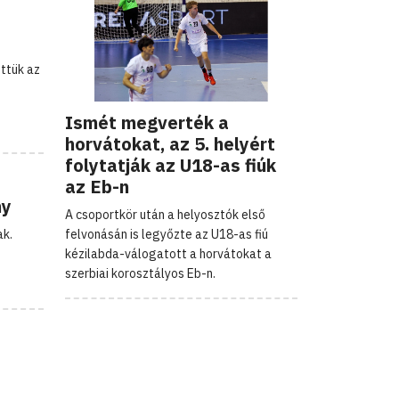
öttük az
Ismét megverték a
horvátokat, az 5. helyért
folytatják az U18-as fiúk
az Eb-n
ny
A csoportkör után a helyosztók első
ak.
felvonásán is legyőzte az U18-as fiú
kézilabda-válogatott a horvátokat a
szerbiai korosztályos Eb-n.