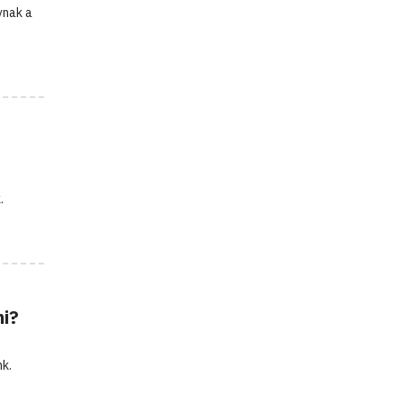
ynak a
.
ni?
nk.