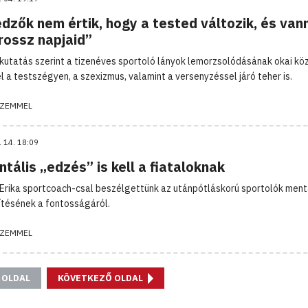
dzők nem értik, hogy a tested változik, és van
rossz napjaid”
 kutatás szerint a tizenéves sportoló lányok lemorzsolódásának okai kö
l a testszégyen, a szexizmus, valamint a versenyzéssel járó teher is.
ZEMMEL
. 14. 18:09
tális „edzés” is kell a fiataloknak
Erika sportcoach-csal beszélgettünk az utánpótláskorú sportolók ment
ítésének a fontosságáról.
ZEMMEL
 OLDAL
KÖVETKEZŐ OLDAL