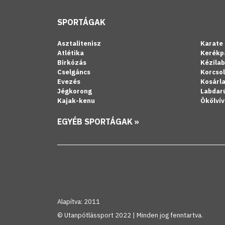
SPORTÁGAK
Asztalitenisz
Karate
Atlétika
Kerékp
Birkózás
Kézila
Cselgáncs
Korcso
Evezés
Kosárl
Jégkorong
Labdar
Kajak-kenu
Ökölvív
EGYÉB SPORTÁGAK »
Alapítva: 2011
© Utanpótlássport 2022 | Minden jog fenntartva.