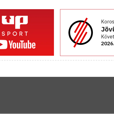
Koro
Jöv
Követ
2026.