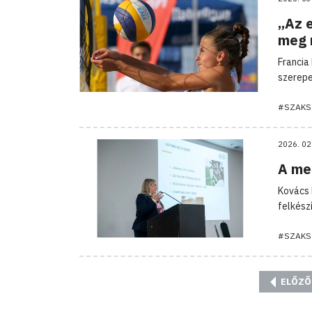
„Az e
meg 
Francia
szerepe
#SZAKS
2026. 02
A men
Kovács 
felkész
#SZAKS
ELŐZŐ