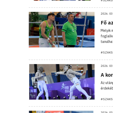
#SZAKS
2026. 03
Fő a
Melyik 
foglalk
tanulha
#SZAKS
2026. 03
A kor
Az után
érdekéb
#SZAKS
2026. 03