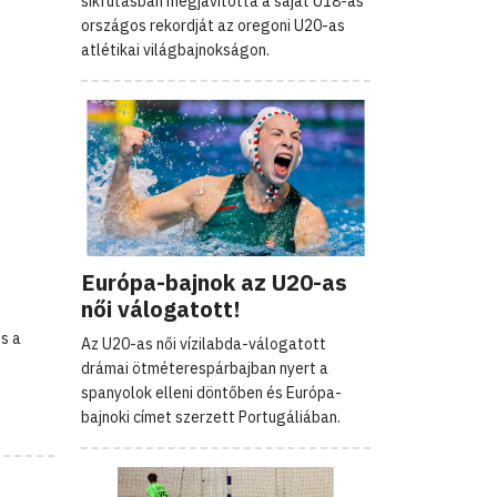
síkfutásban megjavította a saját U18-as
országos rekordját az oregoni U20-as
atlétikai világbajnokságon.
Európa-bajnok az U20-as
női válogatott!
és a
Az U20-as női vízilabda-válogatott
drámai ötméterespárbajban nyert a
spanyolok elleni döntőben és Európa-
bajnoki címet szerzett Portugáliában.