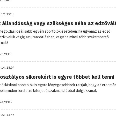
ZEMMEL
. 17. 19:18
z állandósság vagy szükséges néha az edzővál
megoldás ideálisabb egyéni sportolók esetében: ha ugyanaz az edző
ozik velük végig az utánpótlásban, vagy ha minél több szakembertől
tnak?
ZEMMEL
. 14. 18:04
osztályos sikerekért is egyre többet kell tenni
pótláskorú sportolók is egyre lényegesebbnek tartják, hogy az eredm
en minden területre kiterjedő szakmai stábbal dolgozzanak.
ZEMMEL
. 04. 19:17