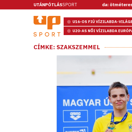
UTÁNPÓTLÁS
Vízilabda: ötméteresekkel nyert a 
SPORT
U16-OS FIÚ VÍZILABDA-VILÁ
U20-AS NŐI VÍZILABDA EURÓ
CÍMKE: SZAKSZEMMEL