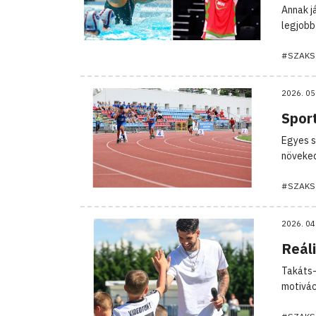
Annak j
legjobb
#SZAKS
2026. 05
Sport
Egyes s
növeked
#SZAKS
2026. 04
Reáli
Takáts-
motivác