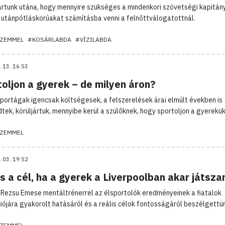
ártunk utána, hogy mennyire szükséges a mindenkori szövetségi kapitán
 utánpótláskorúakat számításba venni a felnőttválogatottnál.
ZEMMEL
#KOSÁRLABDA
#VÍZILABDA
. 13. 16:53
oljon a gyerek – de milyen áron?
portágak igencsak költségesek, a felszerelések árai elmúlt években is
tek, körüljártuk, mennyibe kerül a szülőknek, hogy sportoljon a gyerekük
ZEMMEL
. 03. 19:52
s a cél, ha a gyerek a Liverpoolban akar játsza
Rezsu Emese mentáltrénerrel az élsportolók eredményeinek a fiatalok
iójára gyakorolt hatásáról és a reális célok fontosságáról beszélgettü