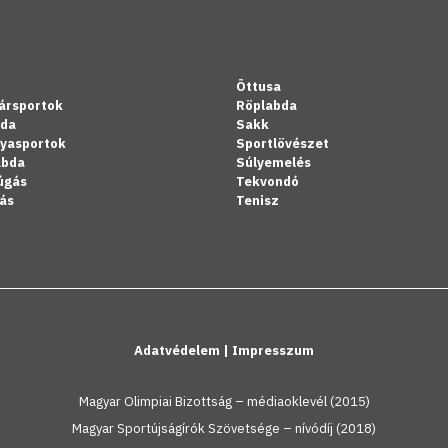
Öttusa
ársportok
Röplabda
bda
Sakk
lyasportok
Sportlövészet
abda
Súlyemelés
úgás
Tekvondó
ás
Tenisz
Adatvédelem
|
Impresszum
Magyar Olimpiai Bizottság – médiaoklevél (2015)
Magyar Sportújságírók Szövetsége – nívódíj (2018)