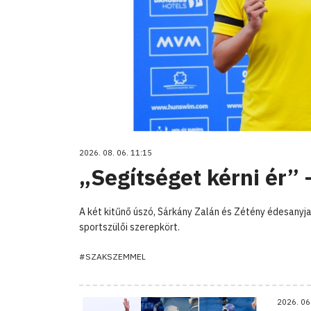
2026. 08. 06. 11:15
„Segítséget kérni ér”
A két kitűnő úszó, Sárkány Zalán és Zétény édesanyja,
sportszülői szerepkört.
#SZAKSZEMMEL
2026. 06