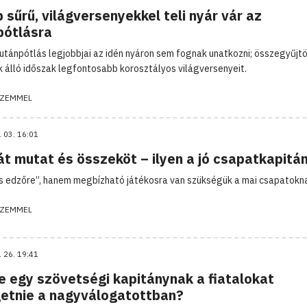
 sűrű, világversenyekkel teli nyár vár az
pótlásra
 utánpótlás legjobbjai az idén nyáron sem fognak unatkozni; összegyűjt
k álló időszak legfontosabb korosztályos világversenyeit.
ZEMMEL
. 03. 16:01
át mutat és összeköt – ilyen a jó csapatkapitá
s edzőre”, hanem megbízható játékosra van szükségük a mai csapatokn
ZEMMEL
. 26. 19:41
e egy szövetségi kapitánynak a fiatalokat
getnie a nagyválogatottban?