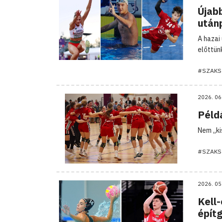
Újabb
után
A hazai
előttün
#SZAKS
2026. 06
Péld
Nem „ki
#SZAKS
2026. 05
Kell-
épít