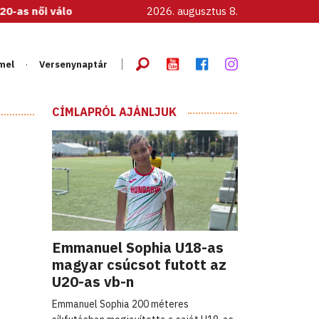
atott!
2026. augusztus 8.
mel
Versenynaptár
CÍMLAPRÓL AJÁNLJUK
Emmanuel Sophia U18-as
magyar csúcsot futott az
U20-as vb-n
Emmanuel Sophia 200 méteres