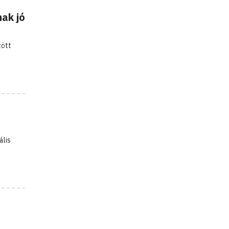
nak jó
zött
ális