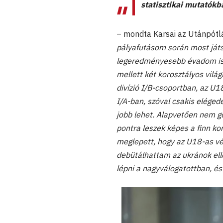
statisztikai mutatók
– mondta Karsai az Utánpótl
pályafutásom során most játsz
legeredményesebb évadom is, 
mellett két korosztályos vil
divízió I/B-csoportban, az U1
I/A-ban, szóval csakis eléged
jobb lehet. Alapvetően nem g
pontra leszek képes a finn ko
meglepett, hogy az U18-as vé
debütálhattam az ukránok elle
lépni a nagyválogatottban, és 