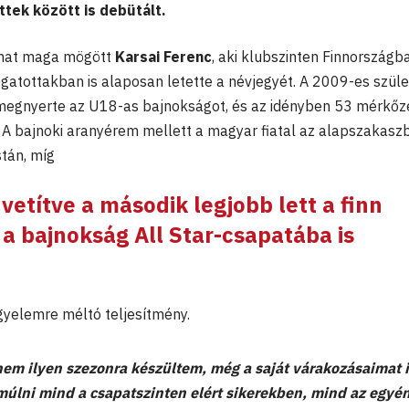
tek között is debütált.
dhat maga mögött
Karsai Ferenc
, aki klubszinten Finnországb
gatottakban is alaposan letette a névjegyét. A 2009-es szül
 megnyerte az U18-as bajnokságot, és az idényben 53 mérkőz
. A bajnoki aranyérem mellett a magyar fiatal az alapszakasz
stán, míg
 vetítve a második legjobb lett a finn
 a bajnokság All Star-csapatába is
gyelemre méltó teljesítmény.
nem ilyen szezonra készültem, még a saját várakozásaimat 
lmúlni mind a csapatszinten elért sikerekben, mind az egyén