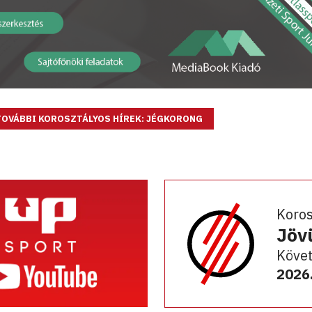
TOVÁBBI KOROSZTÁLYOS HÍREK: JÉGKORONG
Koro
Jöv
Követ
2026.