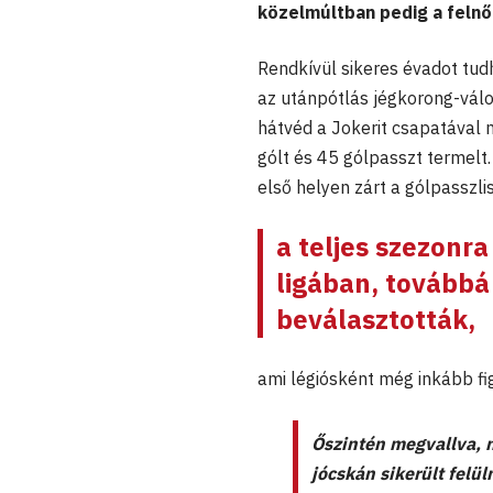
közelmúltban pedig a felnőt
Rendkívül sikeres évadot tu
az utánpótlás jégkorong-válo
hátvéd a Jokerit csapatával
gólt és 45 gólpasszt termelt
első helyen zárt a gólpasszli
a teljes szezonra
ligában, továbbá
beválasztották,
ami légiósként még inkább fi
Őszintén megvallva, 
jócskán sikerült felü