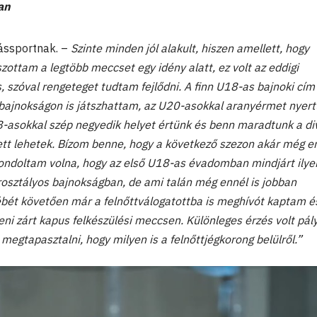
ban
ássportnak. –
Szinte minden jól alakult, hiszen amellett, hogy
ottam a legtöbb meccset egy idény alatt, ez volt az eddigi
szóval rengeteget tudtam fejlődni. A finn U18-as bajnoki cím
ágbajnokságon is játszhattam, az U20-asokkal aranyérmet nyert
8-asokkal szép negyedik helyet értünk és benn maradtunk a div
ett lehetek. Bízom benne, hogy a következő szezon akár még en
ondoltam volna, hogy az első U18-as évadomban mindjárt ilye
rosztályos bajnokságban, de ami talán még ennél is jobban
bét követően már a felnőttválogatottba is meghívót kaptam é
ni zárt kapus felkészülési meccsen. Különleges érzés volt pál
megtapasztalni, hogy milyen is a felnőttjégkorong belülről.”