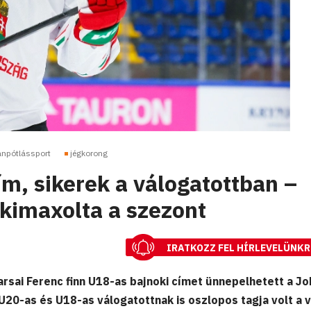
ánpótlássport
jégkorong
ím, sikerek a válogatottban –
 kimaxolta a szezont
IRATKOZZ FEL HÍRLEVELÜNKR
rsai Ferenc finn U18-as bajnoki címet ünnepelhetett a Jo
U20-as és U18-as válogatottnak is oszlopos tagja volt a v