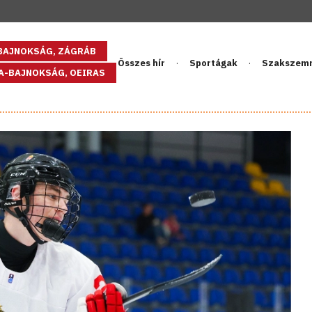
GBAJNOKSÁG, ZÁGRÁB
Összes hír
Sportágak
Szakszem
PA-BAJNOKSÁG, OEIRAS