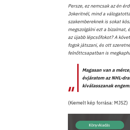
Persze, ez nemcsak az én ér
Jokeritnél, mind a válogatott
szakembereknek is sokat kö
megszolgálni ezt a bizalmat, 
az újabb lépcsőfokot? A köve
fogok játszani, és ott szeretn
felnőttcsapatban is megkapha
Magasan van a mérce,
évjáratom az NHL-draf
kiválasszanak engem
(Kiemelt kép forrása: MJSZ)