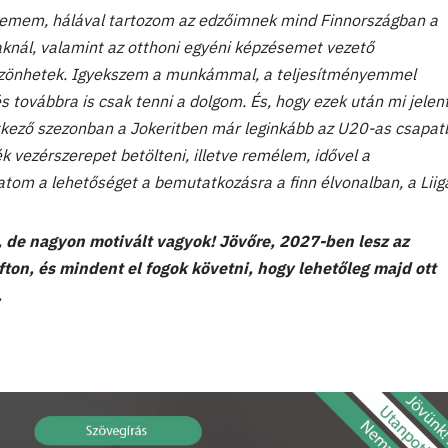
demem, hálával tartozom az edzőimnek mind Finnországban a
aknál, valamint az otthoni egyéni képzésemet vezető
szönhetek. Igyekszem a munkámmal, a teljesítményemmel
és továbbra is csak tenni a dolgom. És, hogy ezek után mi jelen
tkező szezonban a Jokeritben már leginkább az U20-as csapa
ék vezérszerepet betölteni, illetve remélem, idővel a
tom a lehetőséget a bemutatkozásra a finn élvonalban, a Liig
 de nagyon motivált vagyok! Jövőre, 2027-ben lesz az
ton, és mindent el fogok követni, hogy lehetőleg majd ott
.