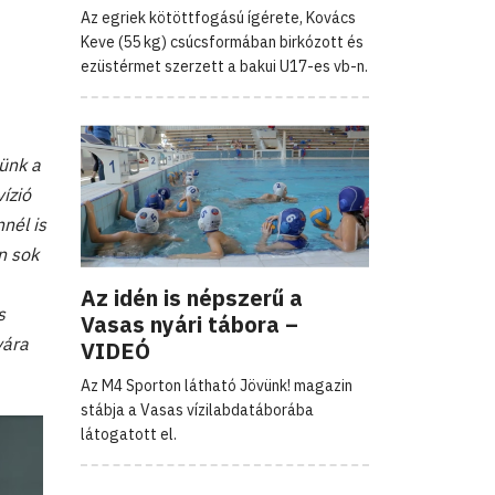
Az egriek kötöttfogású ígérete, Kovács
Keve (55 kg) csúcsformában birkózott és
ezüstérmet szerzett a bakui U17-es vb-n.
ünk a
ízió
nél is
n sok
Az idén is népszerű a
s
Vasas nyári tábora –
yára
VIDEÓ
Az M4 Sporton látható Jövünk! magazin
stábja a Vasas vízilabdatáborába
látogatott el.