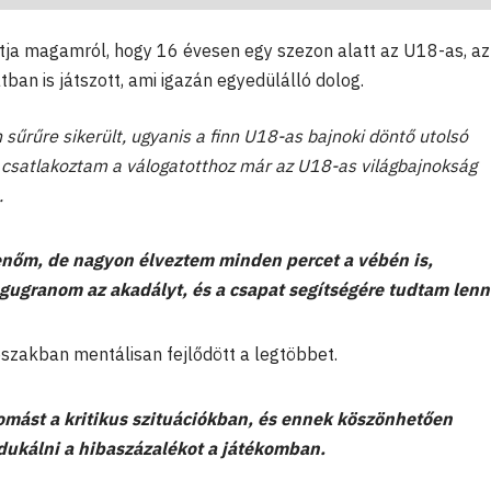
tja magamról, hogy 16 évesen egy szezon alatt az U18-as, a
tban is játszott, ami igazán egyedülálló dolog.
 sűrűre sikerült, ugyanis a finn U18-as bajnoki döntő utolsó
satlakoztam a válogatotthoz már az U18-as világbajnokság
.
nőm, de nagyon élveztem minden percet a vébén is,
gugranom az akadályt, és a csapat segítségére tudtam lenn
őszakban mentálisan fejlődött a legtöbbet.
mást a kritikus szituációkban, és ennek köszönhetően
edukálni a hibaszázalékot a játékomban.