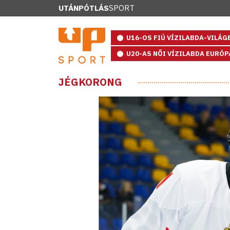
UTÁNPÓTLÁS
SPORT
U16-OS FIÚ VÍZILABDA-VILÁ
U20-AS NŐI VÍZILABDA EURÓ
JÉGKORONG