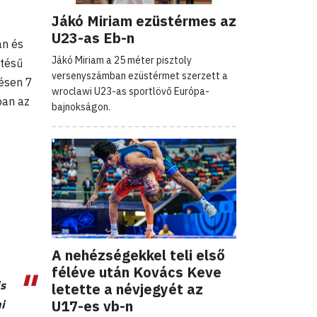
Jákó Miriam ezüstérmes az
U23-as Eb-n
an és
Jákó Miriam a 25 méter pisztoly
etésű
versenyszámban ezüstérmet szerzett a
ésen 7
wroclawi U23-as sportlövő Európa-
ban az
bajnokságon.
A nehézségekkel teli első
féléve után Kovács Keve
is
letette a névjegyét az
U17-es vb-n
i