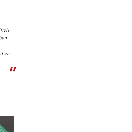
theti
tban
ában.