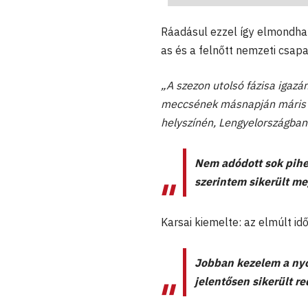
Ráadásul ezzel így elmondha
as és a felnőtt nemzeti csapa
„A szezon utolsó fázisa igazán
meccsének másnapján máris c
helyszínén, Lengyelországban
Nem adódott sok pihe
szerintem sikerült me
Karsai kiemelte: az elmúlt id
Jobban kezelem a nyo
jelentősen sikerült r