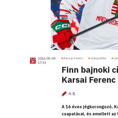
Karsai Ferenc
utánpótlás
ut
2026-05-09
17:33
Finn bajnoki c
Karsai Ferenc
H. B.
A 16 éves jégkorongozó, Ka
csapatával, és emellett az 