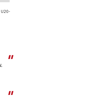
z U20-
i.