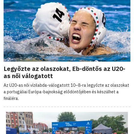
Legyőzte az olaszokat, Eb-döntős az U20-
as női válogatott
Az U20-as női vízilabda-válogatott 10–8-ra legyőzte az olaszokat
a portugáliai Európa-bajnokság elődöntőjében és készülhet a
fináléra.