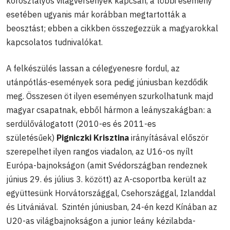
korosztályos világversenyek kapcsán, a többi esemény
esetében ugyanis már korábban megtartották a
beosztást; ebben a cikkben összegezzük a magyarokkal
kapcsolatos tudnivalókat.
A felkészülés lassan a célegyenesre fordul, az
utánpótlás-események sora pedig júniusban kezdődik
meg. Összesen öt ilyen eseményen szurkolhatunk majd
magyar csapatnak, ebből hármon a leányszakágban: a
serdülőválogatott (2010-es és 2011-es
születésűek)
Pigniczki Krisztina
irányításával először
szerepelhet ilyen rangos viadalon, az U16-os nyílt
Európa-bajnokságon (amit Svédországban rendeznek
június 29. és július 3. között) az A-csoportba került az
együttesünk Horvátországgal, Csehországgal, Izlanddal
és Litvániával. Szintén júniusban, 24-én kezd Kínában az
U20-as világbajnokságon a junior leány kézilabda-