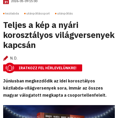
2026-05-09 15:00
kezilabda
utánpótlássport
utánpótlás
Teljes a kép a nyári
korosztályos világversenyek
kapcsán
N. D.
IRATKOZZ FEL HÍRLEVELÜNKRE!
Júniusban megkezdődik az idei korosztályos
kézilabda-világversenyek sora, immár az összes
magyar válogatott megkapta a csoportellenfeleit.