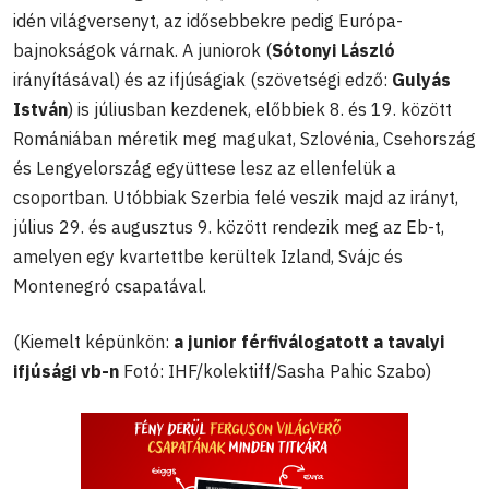
idén világversenyt, az idősebbekre pedig Európa-
bajnokságok várnak. A juniorok (
Sótonyi László
irányításával) és az ifjúságiak (szövetségi edző:
Gulyás
István
) is júliusban kezdenek, előbbiek 8. és 19. között
Romániában méretik meg magukat, Szlovénia, Csehország
és Lengyelország együttese lesz az ellenfelük a
csoportban. Utóbbiak Szerbia felé veszik majd az irányt,
július 29. és augusztus 9. között rendezik meg az Eb-t,
amelyen egy kvartettbe kerültek Izland, Svájc és
Montenegró csapatával.
(Kiemelt képünkön:
a junior férfiválogatott a tavalyi
ifjúsági vb-n
Fotó: IHF/kolektiff/Sasha Pahic Szabo)