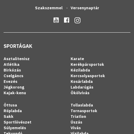
Szakszemmel
Versenynaptár
SPORTÁGAK
Asztalitenisz
Karate
Atlétika
Kerékpársportok
Birkózás
Kézilabda
Cselgáncs
Korcsolyasportok
Evezés
Kosárlabda
Jégkorong
Labdarúgás
Kajak-kenu
Ökölvívás
Öttusa
Tollaslabda
Röplabda
Tornasportok
Sakk
Triatlon
Sportlövészet
Úszás
Súlyemelés
Vívás
Tekvondó
Vízilabda