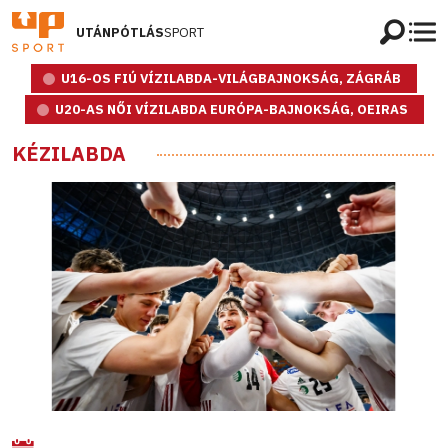
UTÁNPÓTLÁS
SPORT
U16-OS FIÚ VÍZILABDA-VILÁGBAJNOKSÁG, ZÁGRÁB
U20-AS NŐI VÍZILABDA EURÓPA-BAJNOKSÁG, OEIRAS
KÉZILABDA