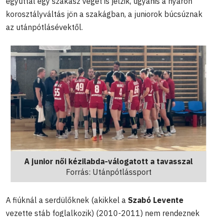
egyúttal egy szakasz végét is jelzik, ugyanis a nyáron
korosztályváltás jön a szakágban, a juniorok búcsúznak
az utánpótlásévektől.
A junior női kézilabda-válogatott a tavasszal
Forrás: Utánpótlássport
A fiúknál a serdülőknek (akikkel a
Szabó Levente
vezette stáb foglalkozik) (2010-2011) nem rendeznek