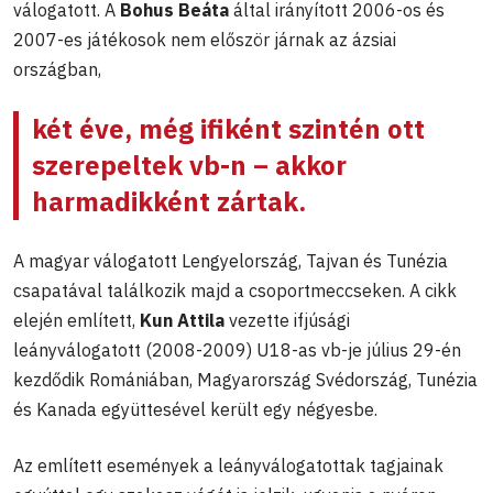
válogatott. A
Bohus Beáta
által irányított 2006-os és
2007-es játékosok nem először járnak az ázsiai
országban,
két éve, még ifiként szintén ott
szerepeltek vb-n – akkor
harmadikként zártak.
A magyar válogatott Lengyelország, Tajvan és Tunézia
csapatával találkozik majd a csoportmeccseken. A cikk
elején említett,
Kun Attila
vezette ifjúsági
leányválogatott (2008-2009) U18-as vb-je július 29-én
kezdődik Romániában, Magyarország Svédország, Tunézia
és Kanada együttesével került egy négyesbe.
Az említett események a leányválogatottak tagjainak