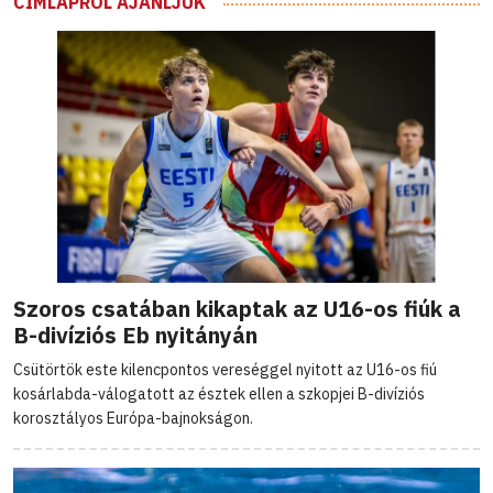
CÍMLAPRÓL AJÁNLJUK
Szoros csatában kikaptak az U16-os fiúk a
B-divíziós Eb nyitányán
Csütörtök este kilencpontos vereséggel nyitott az U16-os fiú
kosárlabda-válogatott az észtek ellen a szkopjei B-divíziós
korosztályos Európa-bajnokságon.