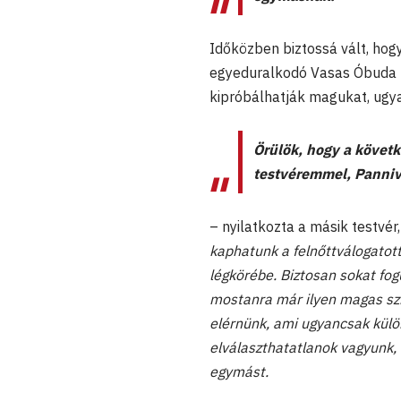
Időközben biztossá vált, hogy
egyeduralkodó Vasas Óbuda ke
kipróbálhatják magukat, ugy
Örülök, hogy a követk
testvéremmel, Panniv
– nyilatkozta a másik testvér,
kaphatunk a felnőttválogatott
légkörébe. Biztosan sokat fog
mostanra már ilyen magas szin
elérnünk, ami ugyancsak külön
elválaszthatatlanok vagyunk,
egymást.