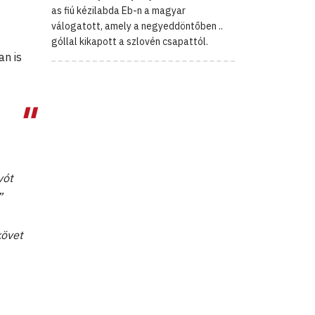
as fiú kézilabda Eb-n a magyar
válogatott, amely a negyeddöntőben ..
góllal kikapott a szlovén csapattól.
an is
vót
”
követ