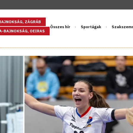
GBAJNOKSÁG, ZÁGRÁB
Összes hír
Sportágak
Szakszem
PA-BAJNOKSÁG, OEIRAS