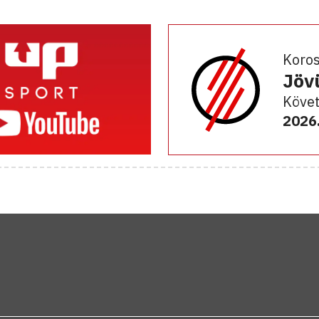
Koro
Jöv
Követ
2026.