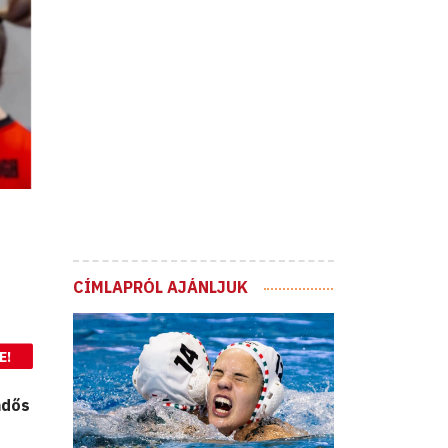
CÍMLAPRÓL AJÁNLJUK
E!
ndős