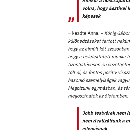
Amikor a fiókcsapatt
volna, hogy Esztivel 
képesek
– kezdte Anna.
– Kőnig Gábor
különedzéseket tartott nekünk
hogy az elmúlt két szezonban 
hogy a belefektetett munka 
tizenhatévesen én vezethetem
tölt el, és fontos pozitív vi
hasonló személyiségek vagyun
Megbízunk egymásban, és tén
megoszthatok az életemben, í
Jobb testvérek nem i
nem rivalizáltunk a 
egymásnak.