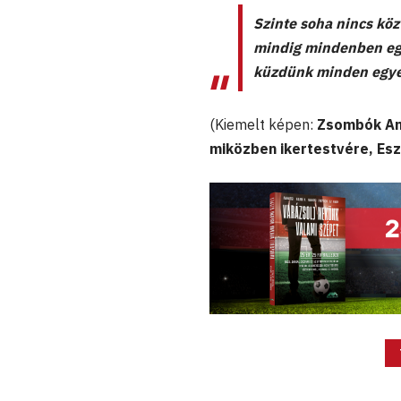
Szinte soha nincs köz
mindig mindenben egy
küzdünk minden egyes
(Kiemelt képen:
Zsombók Ann
miközben ikertestvére, Es