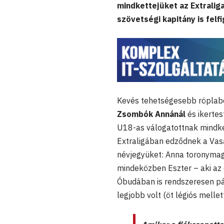
mindkettejüket az Extraliga
szövetségi kapitány is felf
Kevés tehetségesebb röplabd
Zsombók Annánál
és ikerte
U18-as válogatottnak mindke
Extraligában edződnek a Vasa
névjegyüket: Anna toronymaga
mindeközben Eszter – aki az 
Óbudában is rendszeresen pál
legjobb volt (öt légiós melle