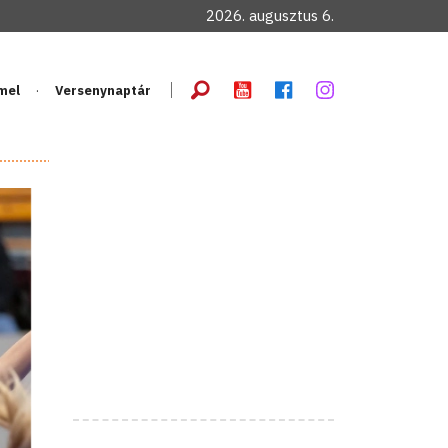
2026. augusztus 6.
mel
Versenynaptár