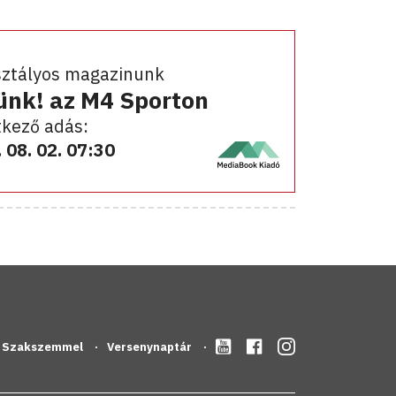
sztályos magazinunk
ünk! az M4 Sporton
kező adás:
 08. 02. 07:30
Szakszemmel
Versenynaptár