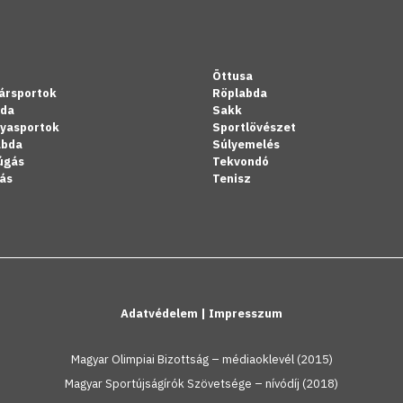
Öttusa
ársportok
Röplabda
bda
Sakk
lyasportok
Sportlövészet
abda
Súlyemelés
úgás
Tekvondó
ás
Tenisz
Adatvédelem
|
Impresszum
Magyar Olimpiai Bizottság – médiaoklevél (2015)
Magyar Sportújságírók Szövetsége – nívódíj (2018)