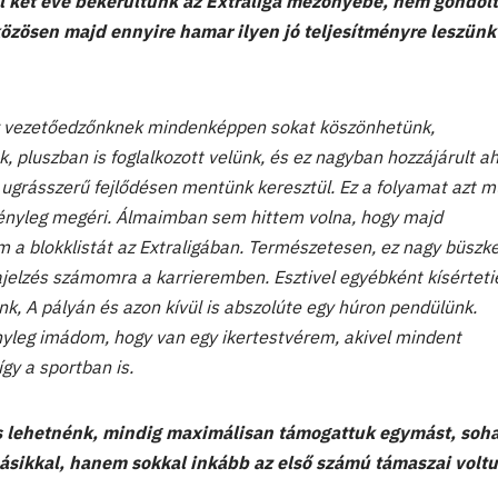
al két éve bekerültünk az Extraliga mezőnyébe, nem gondol
közösen majd ennyire hamar ilyen jó teljesítményre leszünk
 vezetőedzőnknek mindenképpen sokat köszönhetünk,
, pluszban is foglalkozott velünk, és ez nagyban hozzájárult a
ugrásszerű fejlődésen mentünk keresztül. Ez a folyamat azt m
tényleg megéri. Álmaimban sem hittem volna, hogy majd
 a blokklistát az Extraligában. Természetesen, ez nagy büszk
sszajelzés számomra a karrieremben. Esztivel egyébként kísértet
k, A pályán és azon kívül is abszolúte egy húron pendülünk.
yleg imádom, hogy van egy ikertestvérem, akivel mindent
gy a sportban is.
s lehetnénk, mindig maximálisan támogattuk egymást, soh
másikkal, hanem sokkal inkább az első számú támaszai volt