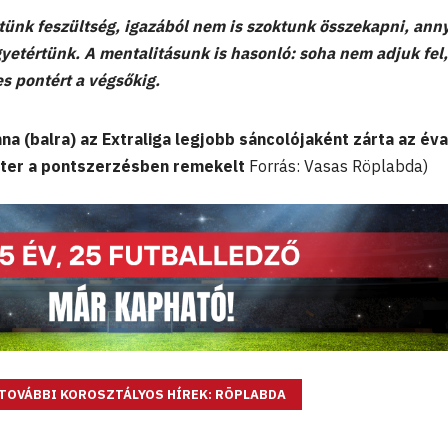
tünk feszültség, igazából nem is szoktunk összekapni, anny
etértünk. A mentalitásunk is hasonló: soha nem adjuk fel,
 pontért a végsőkig.
a (balra) az Extraliga legjobb sáncolójaként zárta az év
zter a pontszerzésben remekelt
Forrás: Vasas Röplabda)
TOVÁBBI KOROSZTÁLYOS HÍREK: RÖPLABDA