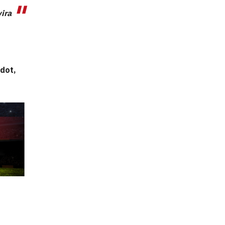
ira
adot,