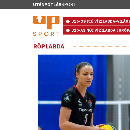
UTÁNPÓTLÁS
SPORT
U16-OS FIÚ VÍZILABDA-VILÁ
U20-AS NŐI VÍZILABDA EURÓ
RÖPLABDA