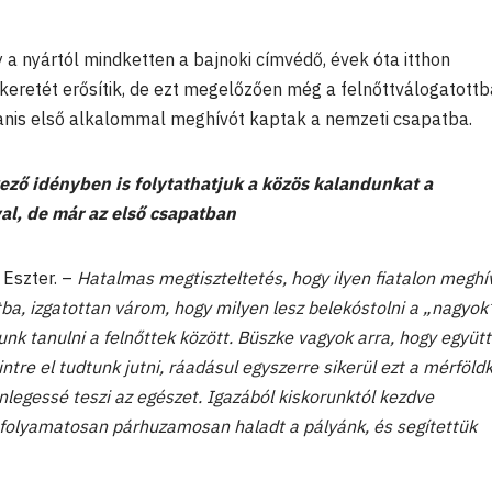
 a nyártól mindketten a bajnoki címvédő, évek óta itthon
retét erősítik, de ezt megelőzően még a felnőttválogatottb
anis első alkalommal meghívót kaptak a nemzeti csapatba.
ező idényben is folytathatjuk a közös kalandunkat a
al, de már az első csapatban
 Eszter. –
Hatalmas megtiszteltetés, hogy ilyen fiatalon meghí
ba, izgatottan várom, hogy milyen lesz belekóstolni a „nagyok
unk tanulni a felnőttek között. Büszke vagyok arra, hogy együtt
tre el tudtunk jutni, ráadásul egyszerre sikerül ezt a mérföld
legessé teszi az egészet. Igazából kiskorunktól kezdve
 folyamatosan párhuzamosan haladt a pályánk, és segítettük