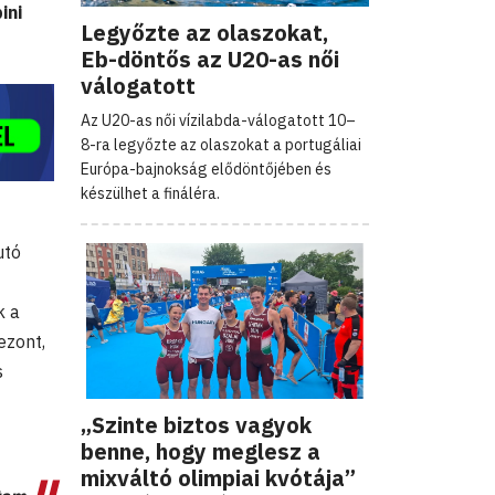
ini
Legyőzte az olaszokat,
Eb-döntős az U20-as női
válogatott
Az U20-as női vízilabda-válogatott 10–
8-ra legyőzte az olaszokat a portugáliai
Európa-bajnokság elődöntőjében és
készülhet a fináléra.
utó
k a
ezont,
s
„Szinte biztos vagyok
benne, hogy meglesz a
mixváltó olimpiai kvótája”