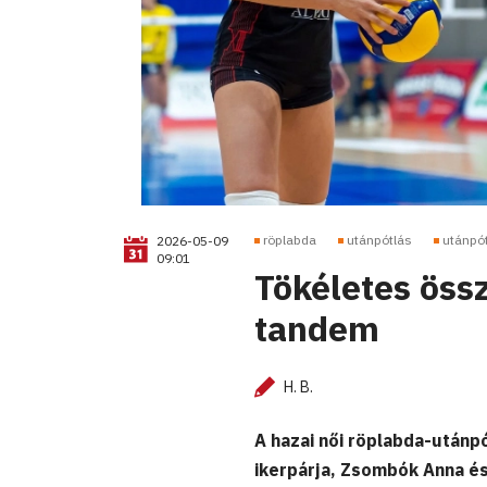
röplabda
utánpótlás
utánpó
2026-05-09
09:01
Tökéletes öss
tandem
H. B.
A hazai női röplabda-utánp
ikerpárja, Zsombók Anna és 