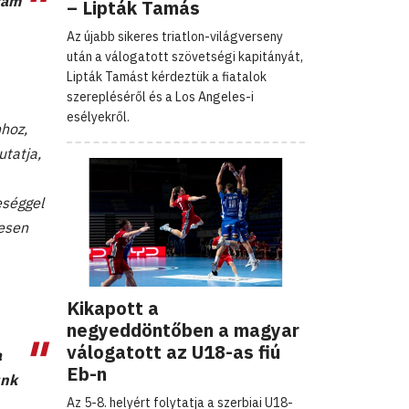
tam
– Lipták Tamás
Az újabb sikeres triatlon-világverseny
után a válogatott szövetségi kapitányát,
Lipták Tamást kérdeztük a fiatalok
szerepléséről és a Los Angeles-i
esélyekről.
hhoz,
utatja,
eséggel
iesen
Kikapott a
negyeddöntőben a magyar
válogatott az U18-as fiú
a
Eb-n
unk
Az 5-8. helyért folytatja a szerbiai U18-