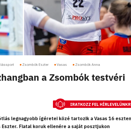
tlássport
Zsombók Eszter
Vasas
Zsombók Anna
zhangban a Zsombók testvéri
IRATKOZZ FEL HÍRLEVELÜNKR
ótlás legnagyobb ígéretei közé tartozik a Vasas 16 eszte
Eszter. Fiatal koruk ellenére a saját posztjukon