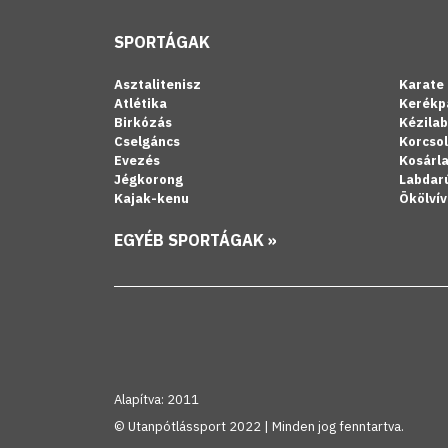
SPORTÁGAK
Asztalitenisz
Karate
Atlétika
Kerékp
Birkózás
Kézila
Cselgáncs
Korcso
Evezés
Kosárl
Jégkorong
Labdar
Kajak-kenu
Ökölvív
EGYÉB SPORTÁGAK »
Alapítva: 2011
© Utanpótlássport 2022 | Minden jog fenntartva.