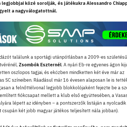
 legjobbjai közé sorolják, és játékukra Alessandro Chiapp
igyelt a nagyválogatottnál.
ázót találunk a sportági utánpótlásban a 2009-es születésű
stvérénél,
Zsombók Eszternél
. A nyári Eb-re egyenes ágon kij
tten oszlopos tagjai, és eközben mindketten két éve már az
s SC színeiben. Ráadásul már 16 évesen alaposan le is tetté
san a felnőttélvonal legjobb blokkolójaként fejezte be a sz
említett fiókcsapat mellett a klub első együttesében, a Vasa
yára lépett az idényben – a pontszerzők listáján a nyolcadik
tt csupán két jobb magyar játékos teljesített nála jobban).