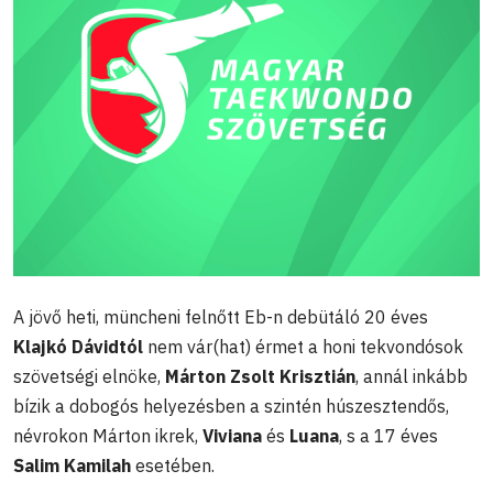
A jövő heti, müncheni felnőtt Eb-n debütáló 20 éves
Klajkó Dávidtól
nem vár(hat) érmet a honi tekvondósok
szövetségi elnöke,
Márton Zsolt Krisztián
, annál inkább
bízik a dobogós helyezésben a szintén húszesztendős,
névrokon Márton ikrek,
Viviana
és
Luana
, s a 17 éves
Salim Kamilah
esetében.