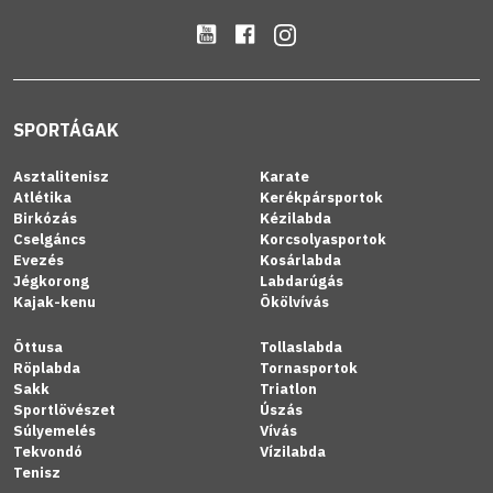
SPORTÁGAK
Asztalitenisz
Karate
Atlétika
Kerékpársportok
Birkózás
Kézilabda
Cselgáncs
Korcsolyasportok
Evezés
Kosárlabda
Jégkorong
Labdarúgás
Kajak-kenu
Ökölvívás
Öttusa
Tollaslabda
Röplabda
Tornasportok
Sakk
Triatlon
Sportlövészet
Úszás
Súlyemelés
Vívás
Tekvondó
Vízilabda
Tenisz