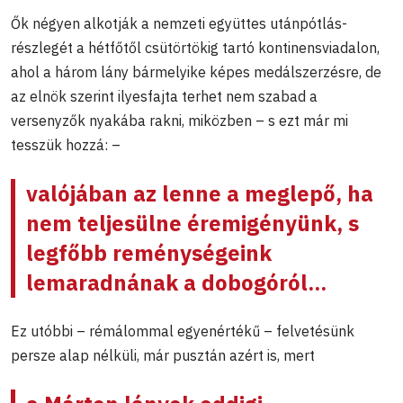
Ők négyen alkotják a nemzeti együttes utánpótlás-
részlegét a hétfőtől csütörtökig tartó kontinensviadalon,
ahol a három lány bármelyike képes medálszerzésre, de
az elnök szerint ilyesfajta terhet nem szabad a
versenyzők nyakába rakni, miközben – s ezt már mi
tesszük hozzá: –
valójában az lenne a meglepő, ha
nem teljesülne éremigényünk, s
legfőbb reménységeink
lemaradnának a dobogóról...
Ez utóbbi – rémálommal egyenértékű – felvetésünk
persze alap nélküli, már pusztán azért is, mert