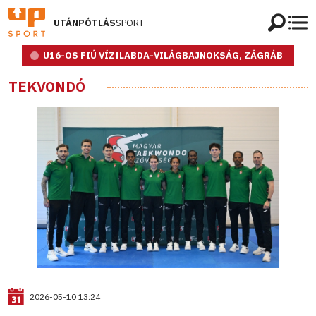
UTÁNPÓTLÁS
SPORT
U16-OS FIÚ VÍZILABDA-VILÁGBAJNOKSÁG, ZÁGRÁB
TEKVONDÓ
2026-05-10 13:24