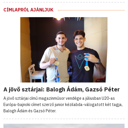
CÍMLAPRÓL AJÁNLJUK
A jövő sztárjai: Balogh Ádám, Gazsó Péter
A jövő sztárjai című magazinműsor vendége a júliusban U20-as
Európa-bajnoki címet szerző junior kézilabda-válogatott két tagja,
Balogh Ádám és Gazsó Péter.