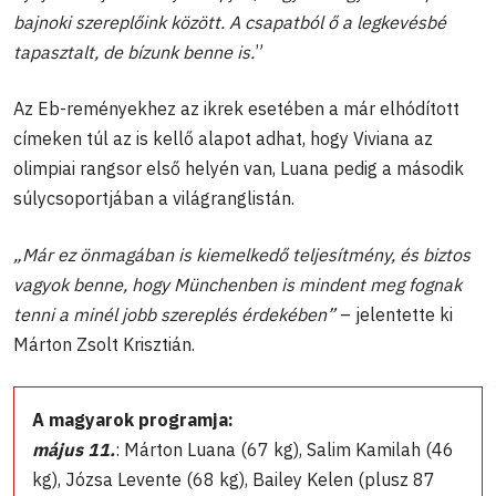
bajnoki szereplőink között. A csapatból ő a legkevésbé
tapasztalt, de bízunk benne is.
”
Az Eb-reményekhez az ikrek esetében a már elhódított
címeken túl az is kellő alapot adhat, hogy Viviana az
olimpiai rangsor első helyén van, Luana pedig a második
súlycsoportjában a világranglistán.
„Már ez önmagában is kiemelkedő teljesítmény, és biztos
vagyok benne, hogy Münchenben is mindent meg fognak
tenni a minél jobb szereplés érdekében”
– jelentette ki
Márton Zsolt Krisztián.
A magyarok programja:
május 11.
: Márton Luana (67 kg), Salim Kamilah (46
kg), Józsa Levente (68 kg), Bailey Kelen (plusz 87