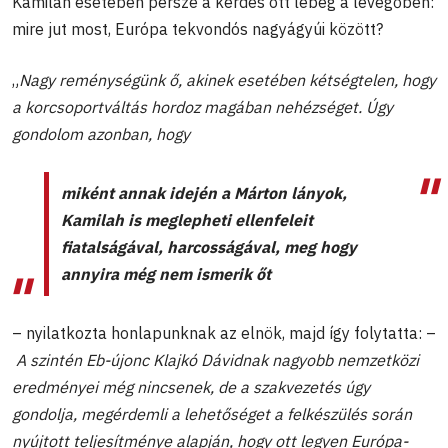
Kamilah esetében persze a kérdés ott lebeg a levegőben:
mire jut most, Európa tekvondós nagyágyúi között?
„
Nagy reménységünk ő, akinek esetében kétségtelen, hogy
a korcsoportváltás hordoz magában nehézséget. Úgy
gondolom azonban, hogy
miként annak idején a Márton lányok,
Kamilah is meglepheti ellenfeleit
fiatalságával, harcosságával, meg hogy
annyira még nem ismerik őt
– nyilatkozta honlapunknak az elnök, majd így folytatta: –
A szintén Eb-újonc Klajkó Dávidnak nagyobb nemzetközi
eredményei még nincsenek, de a szakvezetés úgy
gondolja, megérdemli a lehetőséget a felkészülés során
nyújtott teljesítménye alapján, hogy ott legyen Európa-