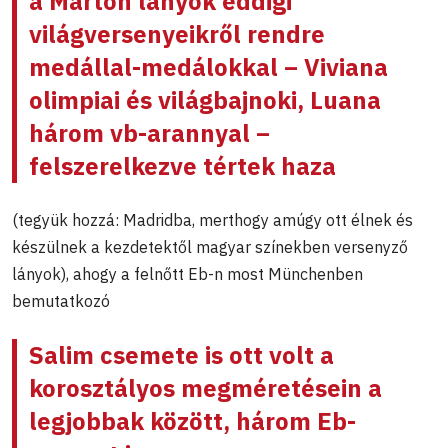
a Márton lányok eddigi
világversenyeikről rendre
medállal-medálokkal – Viviana
olimpiai és világbajnoki, Luana
három vb-arannyal
–
felszerelkezve tértek haza
(tegyük hozzá: Madridba, merthogy amúgy ott élnek és
készülnek a kezdetektől magyar színekben versenyző
lányok), ahogy a felnőtt Eb-n most Münchenben
bemutatkozó
Salim csemete is ott volt a
korosztályos megméretésein a
legjobbak között, három Eb-