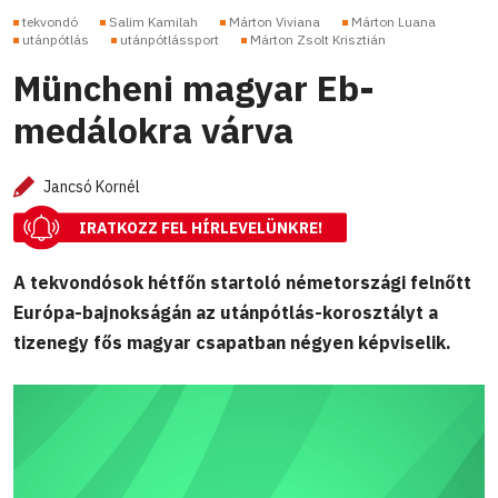
tekvondó
Salim Kamilah
Márton Viviana
Márton Luana
utánpótlás
utánpótlássport
Márton Zsolt Krisztián
Müncheni magyar Eb-
medálokra várva
Jancsó Kornél
IRATKOZZ FEL HÍRLEVELÜNKRE!
A tekvondósok hétfőn startoló németországi felnőtt
Európa-bajnokságán az utánpótlás-korosztályt a
tizenegy fős magyar csapatban négyen képviselik.