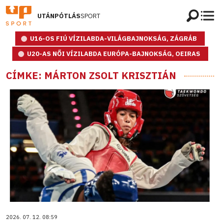
UTÁNPÓTLÁS
SPORT
U16-OS FIÚ VÍZILABDA-VILÁGBAJNOKSÁG, ZÁGRÁB
U20-AS NŐI VÍZILABDA EURÓPA-BAJNOKSÁG, OEIRAS
CÍMKE: MÁRTON ZSOLT KRISZTIÁN
2026. 07. 12. 08:59