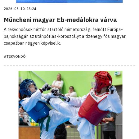
2026. 05. 10. 13:24
Müncheni magyar Eb-medálokra várva
A tekvondósok hétfőn startoló németországi felnőtt Európa-
bajnokságán az utánpótlás-korosztályt a tizenegy fős magyar
csapatban négyen képviselik.
#TEKVONDÓ