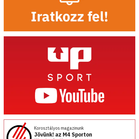
Korosztályos magazinunk
Jövünk! az M4 Sporton