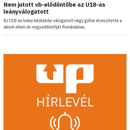
Nem jutott vb-elődöntőbe az U18-as
leányválogatott
Az U18-as leány kézilabda-válogatott négy góllal elveszítette a
dánok elleni vb-negyeddöntőjét Romániában.