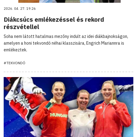
2026. 04. 27. 19:26
Diákcsúcs emlékezéssel és rekord
részvétellel
Soha nem látott hatalmas mezőny indult az idei diákbajnokságon,
amelyen a honi tekvondó néhai klasszisára, Engrich Mariannra is
emlékeztek.
#TEKVONDÓ