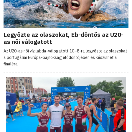
Legyőzte az olaszokat, Eb-döntős az U20-
as női válogatott
Az U20-as női vízilabda-válogatott 10–8-ra legyőzte az olaszokat
a portugáliai Európa-bajnokság elődöntőjében és készülhet a
fináléra.