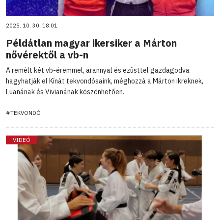
2025. 10. 30. 18:01
Példátlan magyar ikersiker a Márton
nővérektől a vb-n
A remélt két vb-éremmel, arannyal és ezüsttel gazdagodva
hagyhatják el Kínát tekvondósaink, méghozzá a Márton ikreknek,
Luanának és Vivianának köszönhetően.
#TEKVONDÓ
VIDEÓ