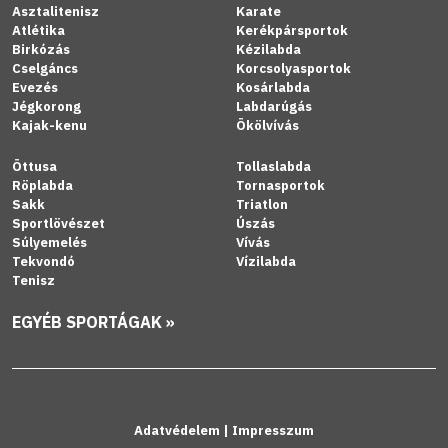
Asztalitenisz
Karate
Atlétika
Kerékpársportok
Birkózás
Kézilabda
Cselgáncs
Korcsolyasportok
Evezés
Kosárlabda
Jégkorong
Labdarúgás
Kajak-kenu
Ökölvívás
Öttusa
Tollaslabda
Röplabda
Tornasportok
Sakk
Triatlon
Sportlövészet
Úszás
Súlyemelés
Vívás
Tekvondó
Vízilabda
Tenisz
EGYÉB SPORTÁGAK »
Adatvédelem
|
Impresszum