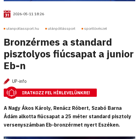
2026-05-11 18:26
utanpotlassport.hu
utánpótlássport
sportlövészet
Bronzérmes a standard
pisztolyos fiúcsapat a junior
Eb-n
UP-info
IRATKOZZ FEL HÍRLEVELÜNKRE!
A Nagy Ákos Károly, Renácz Róbert, Szabó Barna
Ádám alkotta fiúcsapat a 25 méter standard pisztoly
versenyszámban Eb-bronzérmet nyert Eszéken.