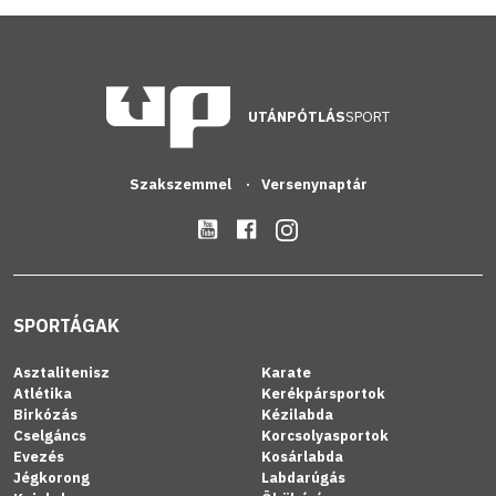
UTÁNPÓTLÁS
SPORT
Szakszemmel
Versenynaptár
SPORTÁGAK
Asztalitenisz
Karate
Atlétika
Kerékpársportok
Birkózás
Kézilabda
Cselgáncs
Korcsolyasportok
Evezés
Kosárlabda
Jégkorong
Labdarúgás