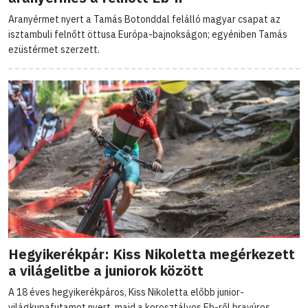
Aranyérmet nyert a Tamás Botonddal felálló magyar csapat az
isztambuli felnőtt öttusa Európa-bajnokságon; egyéniben Tamás
ezüstérmet szerzett.
Hegyikerékpár: Kiss Nikoletta megérkezett
a világelitbe a juniorok között
A 18 éves hegyikerékpáros, Kiss Nikoletta előbb junior-
világkupafutamot nyert, majd a korosztályos Eb-ről bravúros