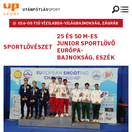
UTÁNPÓTLÁS
SPORT
U16-OS FIÚ VÍZILABDA-VILÁGBAJNOKSÁG, ZÁGRÁB
25 ÉS 50 M-ES
JUNIOR SPORTLÖVŐ
SPORTLÖVÉSZET
EURÓPA-
BAJNOKSÁG, ESZÉK