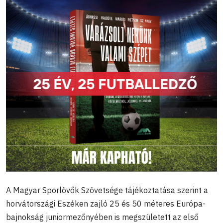
A Magyar Sporlövők Szövetsége tájékoztatása szerint a
horvátországi Eszéken zajló 25 és 50 méteres Európa-
bajnokság juniormezőnyében is megszületett az első