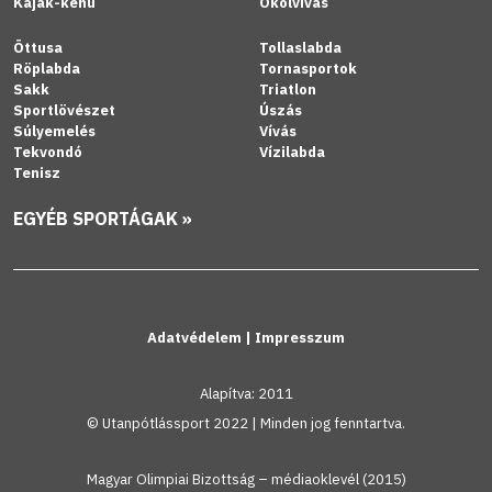
Kajak-kenu
Ökölvívás
Öttusa
Tollaslabda
Röplabda
Tornasportok
Sakk
Triatlon
Sportlövészet
Úszás
Súlyemelés
Vívás
Tekvondó
Vízilabda
Tenisz
EGYÉB SPORTÁGAK »
Adatvédelem
|
Impresszum
Alapítva: 2011
© Utanpótlássport 2022 | Minden jog fenntartva.
Magyar Olimpiai Bizottság – médiaoklevél (2015)