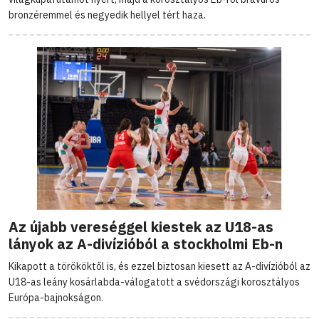
bronzéremmel és negyedik hellyel tért haza.
Az újabb vereséggel kiestek az U18-as
lányok az A-divízióból a stockholmi Eb-n
Kikapott a törököktől is, és ezzel biztosan kiesett az A-divízióból az
U18-as leány kosárlabda-válogatott a svédországi korosztályos
Európa-bajnokságon.