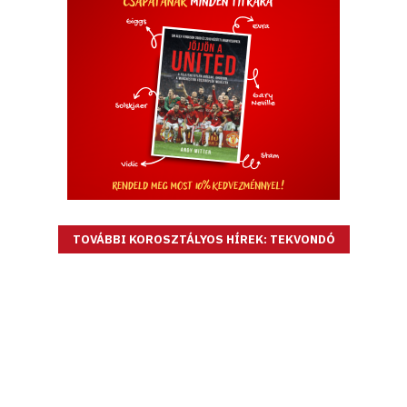
TOVÁBBI KOROSZTÁLYOS HÍREK: TEKVONDÓ