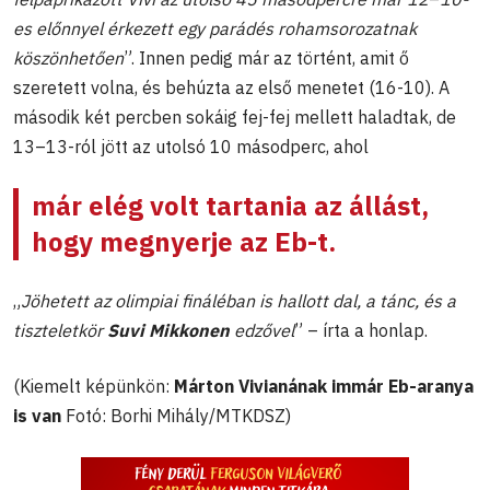
es előnnyel érkezett egy parádés rohamsorozatnak
köszönhetően
”. Innen pedig már az történt, amit ő
szeretett volna, és behúzta az első menetet (16-10). A
második két percben sokáig fej-fej mellett haladtak, de
13–13-ról jött az utolsó 10 másodperc, ahol
már elég volt tartania az állást,
hogy megnyerje az Eb-t.
„
Jöhetett az olimpiai fináléban is hallott dal, a tánc, és a
tiszteletkör
Suvi Mikkonen
edzővel
” – írta a honlap.
(Kiemelt képünkön:
Márton Vivianának immár Eb-aranya
is van
Fotó: Borhi Mihály/MTKDSZ)