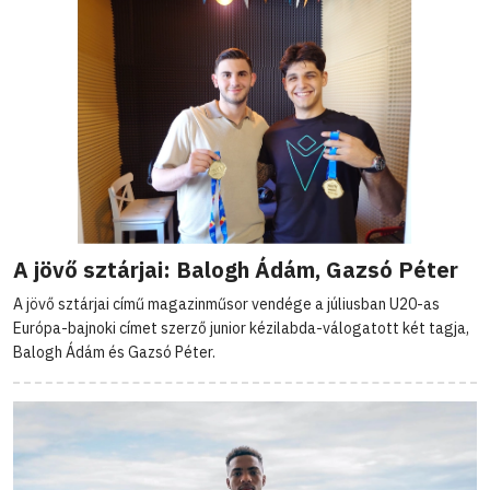
A jövő sztárjai: Balogh Ádám, Gazsó Péter
A jövő sztárjai című magazinműsor vendége a júliusban U20-as
Európa-bajnoki címet szerző junior kézilabda-válogatott két tagja,
Balogh Ádám és Gazsó Péter.