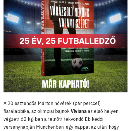
A 20 esztendős Márton nővérek (pár perccel)
fiatalabbika, az olimpiai bajnok
Viviana
az első helyen
végzett 62 kg-ban a felnőtt tekvondó Eb keddi
versenynapján Münchenben, egy nappal az után, hogy