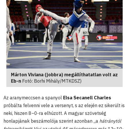
Márton Viviana (jobbra) megállíthatatlan volt az
Eb-n
Fotó: Borhi Mihály/MTKDSZ)
Az aranymeccsen a spanyol
Elsa Secanell Charles
próbálta felvenni vele a versenyt, s az elején ez sikerült is
neki, hiszen 8–0-ra elhúzott. A magyar szövetség
honlapjának beszámolója szerint azonban „a
hátránytól
felpaprikázott Vivi az utolsó 45 másodpercre már 12
–
10-