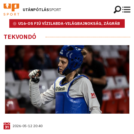
UTÁNPÓTLÁS
SPORT
U16-OS FIÚ VÍZILABDA-VILÁGBAJNOKSÁG, ZÁGRÁB
TEKVONDÓ
2026-05-12 20:40