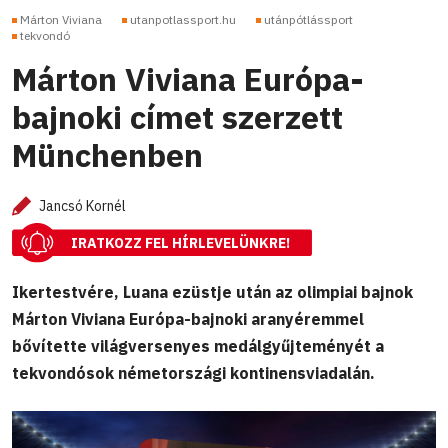
Márton Viviana
utanpotlassport.hu
utánpótlássport
tekvondó
Márton Viviana Európa-
bajnoki címet szerzett
Münchenben
Jancsó Kornél
IRATKOZZ FEL HÍRLEVELÜNKRE!
Ikertestvére, Luana ezüstje után az olimpiai bajnok
Márton Viviana Európa-bajnoki aranyéremmel
bővítette világversenyes medálgyűjteményét a
tekvondósok németországi kontinensviadalán.