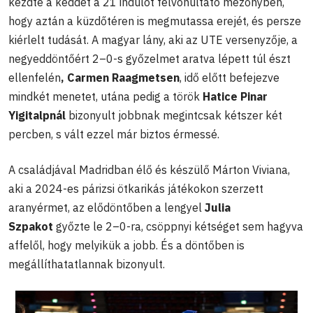
kezdte a keddet a 21 indulót felvonultató mezőnyben,
hogy aztán a küzdőtéren is megmutassa erejét, és persze
kiérlelt tudását. A magyar lány, aki az UTE versenyzője, a
negyeddöntőért 2–0-s győzelmet aratva lépett túl észt
ellenfelén
, Carmen Raagmetsen
, idő előtt befejezve
mindkét menetet, utána pedig a török
Hatice Pinar
Yigitalpnál
bizonyult jobbnak megintcsak kétszer két
percben, s vált ezzel már biztos érmessé.
A családjával Madridban élő és készülő Márton Viviana,
aki a 2024-es párizsi ötkarikás játékokon szerzett
aranyérmet, az elődöntőben a lengyel
Julia
Szpakot
győzte le 2–0-ra, csöppnyi kétséget sem hagyva
affelől, hogy melyikük a jobb. És a döntőben is
megállíthatatlannak bizonyult.