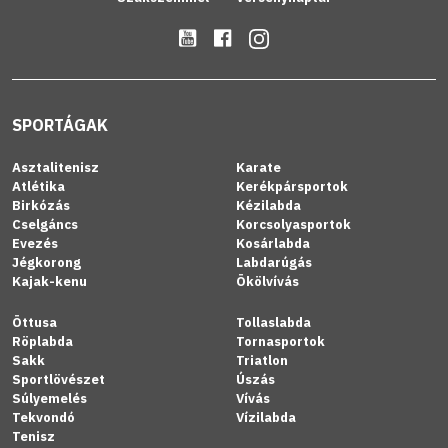
SPORTÁGAK
Asztalitenisz
Karate
Atlétika
Kerékpársportok
Birkózás
Kézilabda
Cselgáncs
Korcsolyasportok
Evezés
Kosárlabda
Jégkorong
Labdarúgás
Kajak-kenu
Ökölvívás
Öttusa
Tollaslabda
Röplabda
Tornasportok
Sakk
Triatlon
Sportlövészet
Úszás
Súlyemelés
Vívás
Tekvondó
Vízilabda
Tenisz