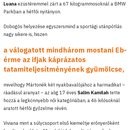
Luana
ezüstéremmel zárt a 67 kilogrammosoknál a BMW
Parkban a hétfői nyitányon.
Dobogós helyezése egyszersmind a sportági utánpótlás
nagy sikere is, hiszen
a válogatott mindhárom mostani Eb-
érme az ifjak káprázatos
tatamiteljesítményének gyümölcse,
mivelhogy Mártonék két nyakbavalójához a harmadikat –
ráadásul aranyat – az alig 17 éves
Salim Kamilah
tette
hozzá a legkönnyebb női kategóriában, a 46 kilósoknál
aratott hétfői győzelme révén.
Viviana mint a súlycsoport első kiemeltje erőnyerőként