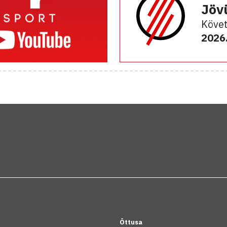
Jöv
Követ
2026.
Öttusa