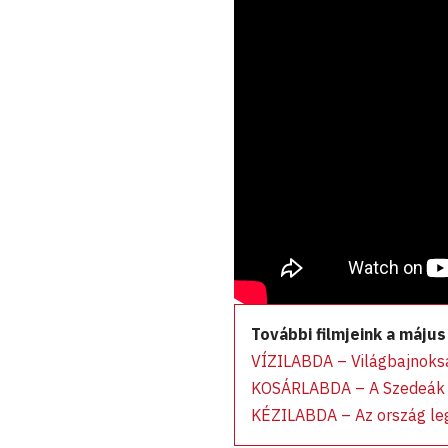
További filmjeink a május
VÍZILABDA –
Világbajnoks
KOSÁRLABDA –
A Szedeák 
KÉZILABDA –
Az ország le