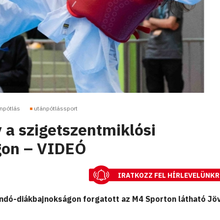
npótlás
utánpótlássport
a szigetszentmiklósi
gon – VIDEÓ
IRATKOZZ FEL HÍRLEVELÜNKR
ndó-diákbajnokságon forgatott az M4 Sporton látható Jö