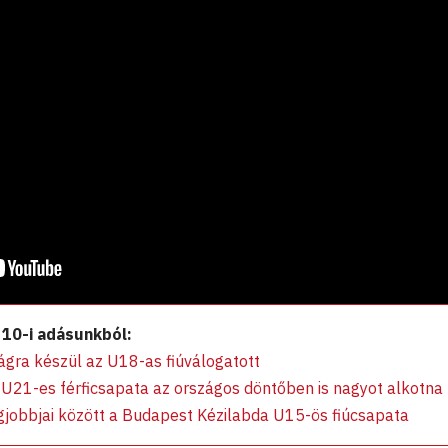
 10-i adásunkból:
ágra készül az U18-as fiúválogatott
U21-es férficsapata az országos döntőben is nagyot alkotna
gjobbjai között a Budapest Kézilabda U15-ös fiúcsapata