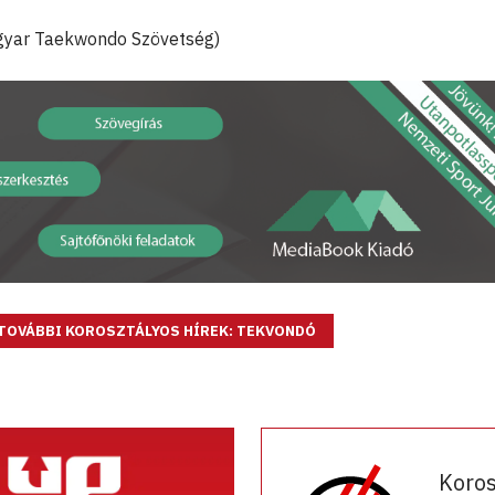
agyar Taekwondo Szövetség)
TOVÁBBI KOROSZTÁLYOS HÍREK: TEKVONDÓ
Koro