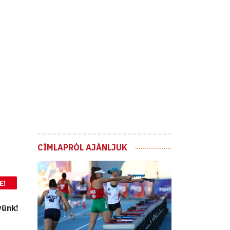
CÍMLAPRÓL AJÁNLJUK
E!
vünk!