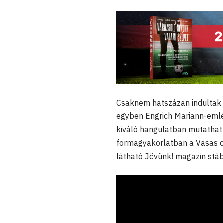
Csaknem hatszázan indultak
egyben Engrich Mariann-emlé
kiváló hangulatban mutatha
formagyakorlatban a Vasas 
látható Jövünk! magazin stábja