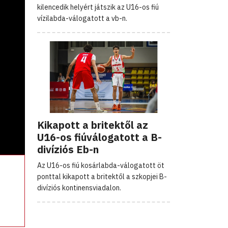
kilencedik helyért játszik az U16-os fiú
vízilabda-válogatott a vb-n.
Kikapott a britektől az
U16-os fiúválogatott a B-
divíziós Eb-n
Az U16-os fiú kosárlabda-válogatott öt
ponttal kikapott a britektől a szkopjei B-
divíziós kontinensviadalon.