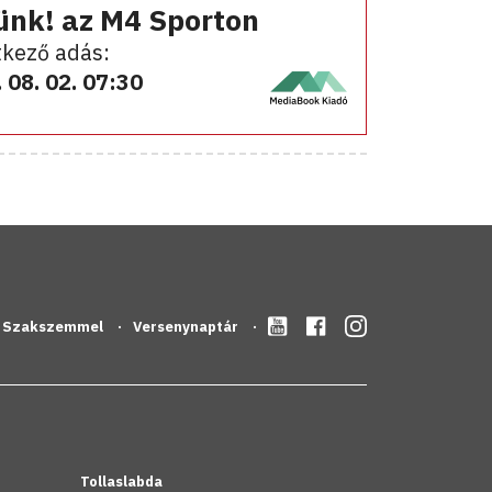
ünk! az M4 Sporton
kező adás:
 08. 02. 07:30
Szakszemmel
Versenynaptár
Tollaslabda