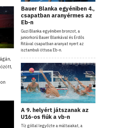
Bauer Blanka egyéniben 4.,
csapatban aranyérmes az
Eb-n
Guzi Blanka egyéniben bronzot, a
juniorkorú Bauer Blankával és Erdős
Ritával csapatban aranyat nyert az
isztambuli öttusa Eb-n.
ágán,
özött,
ton
A 9. helyért játszanak az
U16-os fiúk a vb-n
Tíz góllal legyőzte a máltaiakat, a