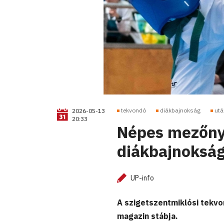
tekvondó
diákbajnokság
utá
2026-05-13
20:33
Népes mezőny 
diákbajnoksá
UP-info
A szigetszentmiklósi tekvo
magazin stábja.