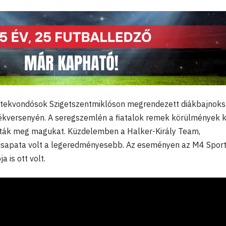
 tekvondósok Szigetszentmiklóson megrendezett diákbajnoks
kversenyén. A seregszemlén a fiatalok remek körülmények k
tták meg magukat. Küzdelemben a Halker-Király Team,
csapata volt a legeredményesebb. Az eseményen az M4 Spor
 is ott volt.