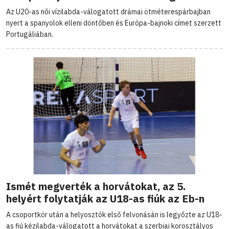
Az U20-as női vízilabda-válogatott drámai ötméterespárbajban
nyert a spanyolok elleni döntőben és Európa-bajnoki címet szerzett
Portugáliában.
Ismét megverték a horvátokat, az 5.
helyért folytatják az U18-as fiúk az Eb-n
A csoportkör után a helyosztók első felvonásán is legyőzte az U18-
as fiú kézilabda-válogatott a horvátokat a szerbiai korosztályos