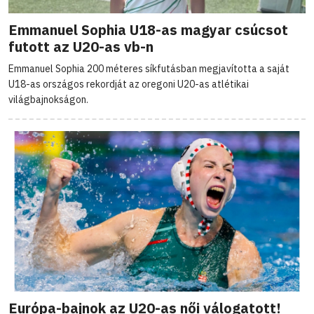
Emmanuel Sophia U18-as magyar csúcsot
futott az U20-as vb-n
Emmanuel Sophia 200 méteres síkfutásban megjavította a saját
U18-as országos rekordját az oregoni U20-as atlétikai
világbajnokságon.
Európa-bajnok az U20-as női válogatott!