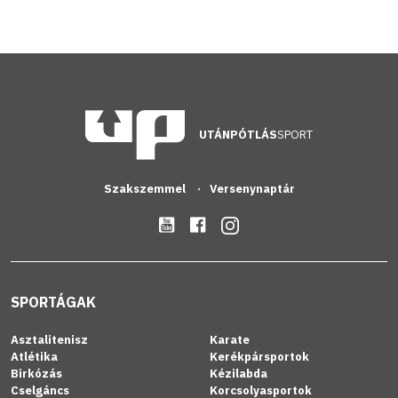
UTÁNPÓTLÁS
SPORT
Szakszemmel
Versenynaptár
SPORTÁGAK
Asztalitenisz
Karate
Atlétika
Kerékpársportok
Birkózás
Kézilabda
Cselgáncs
Korcsolyasportok