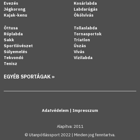
Evezés
Kosárlabda
Jégkorong
Labdarúgás
Kajak-kenu
Ökölvívás
Öttusa
Tollaslabda
Röplabda
Tornasportok
Sakk
Triatlon
Sportlövészet
Úszás
Súlyemelés
Vívás
Tekvondó
Vízilabda
Tenisz
EGYÉB SPORTÁGAK »
Adatvédelem
|
Impresszum
Alapítva: 2011
© Utanpótlássport 2022 | Minden jog fenntartva.