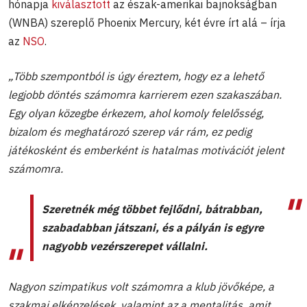
hónapja
kiválasztott
az észak-amerikai bajnokságban
(WNBA) szereplő Phoenix Mercury, két évre írt alá – írja
az
NSO
.
„Több szempontból is úgy éreztem, hogy ez a lehető
legjobb döntés számomra karrierem ezen szakaszában.
Egy olyan közegbe érkezem, ahol komoly felelősség,
bizalom és meghatározó szerep vár rám, ez pedig
játékosként és emberként is hatalmas motivációt jelent
számomra.
Szeretnék még többet fejlődni, bátrabban,
szabadabban játszani, és a pályán is egyre
nagyobb vezérszerepet vállalni.
Nagyon szimpatikus volt számomra a klub jövőképe, a
szakmai elképzelések, valamint az a mentalitás, amit