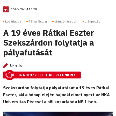
2026-05-14 13:28
kosárlabda
Rátkai Eszter
utánpótlássport
utánpótlás
A 19 éves Rátkai Eszter
Szekszárdon folytatja a
pályafutását
UP-info
IRATKOZZ FEL HÍRLEVELÜNKRE!
Szekszárdon folytatja pályafutását a 19 éves Rátkai
Eszter, aki a hónap elején bajnoki címet nyert az NKA
Universitas Péccsel a női kosárlabda NB I-ben.