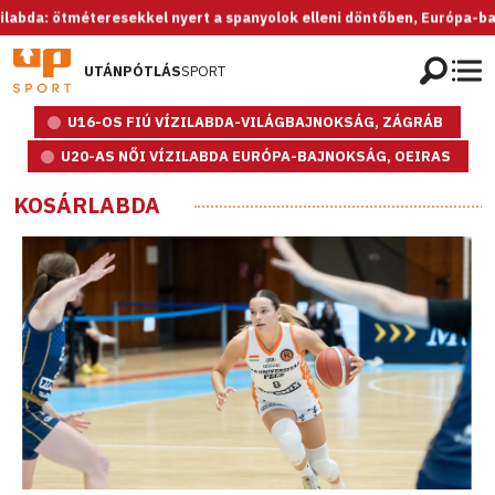
ötméteresekkel nyert a spanyolok elleni döntőben, Európa-bajnok az U
UTÁNPÓTLÁS
SPORT
U16-OS FIÚ VÍZILABDA-VILÁGBAJNOKSÁG, ZÁGRÁB
U20-AS NŐI VÍZILABDA EURÓPA-BAJNOKSÁG, OEIRAS
KOSÁRLABDA