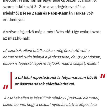
meccset
Frank Tamás
együttese Győrszentivánban. A
szoros találkozót 3–2-re a vendégek nyerték, a
mieinktől
Béres Zalán
és
Papp-Kálmán Farkas
volt
eredményes.
A szövetségi edző még a mérkőzés előtt így nyilatkozott
az mlsz.hu-nak:
„A szerbek elleni találkozókon még érezhető volt a
nemzetközi rutin hiánya a játékosokon, de úgy gondolom,
ebben is lépésről lépésre fejlődik majd a csapat, miként
a taktikai repertoárunk is folyamatosan bővül
az összetartások előrehaladtával.
A csehek ellen is készülünk néhány új taktikai elemmel,
bízom benne, hogy a csapat nyomás alatt is képes lesz