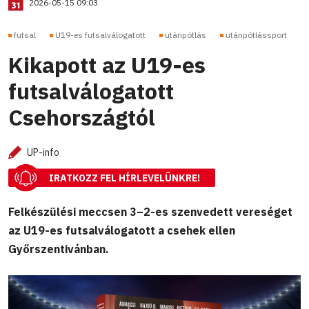
2026-05-15 09:03
futsal
U19-es futsalválogatott
utánpótlás
utánpótlássport
Kikapott az U19-es
futsalválogatott
Csehországtól
UP-info
IRATKOZZ FEL HÍRLEVELÜNKRE!
Felkészülési meccsen 3–2-es szenvedett vereséget
az U19-es futsalválogatott a csehek ellen
Győrszentivánban.