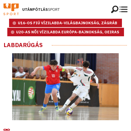
UTÁNPÓTLÁS
SPORT
U16-OS FIÚ VÍZILABDA-VILÁGBAJNOKSÁG, ZÁGRÁB
U20-AS NŐI VÍZILABDA EURÓPA-BAJNOKSÁG, OEIRAS
LABDARÚGÁS