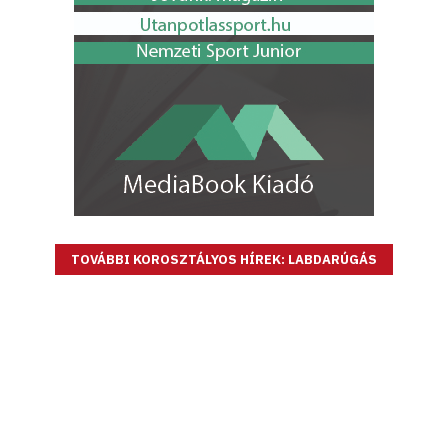
TOVÁBBI KOROSZTÁLYOS HÍREK: LABDARÚGÁS