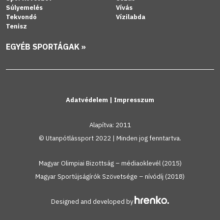
Súlyemelés
Vívás
Tekvondó
Vízilabda
Tenisz
EGYÉB SPORTÁGAK »
Adatvédelem
|
Impresszum
Alapítva: 2011
© Utanpótlássport 2022 | Minden jog fenntartva.
Magyar Olimpiai Bizottság – médiaoklevél (2015)
Magyar Sportújságírók Szövetsége – nívódíj (2018)
Designed and developed by