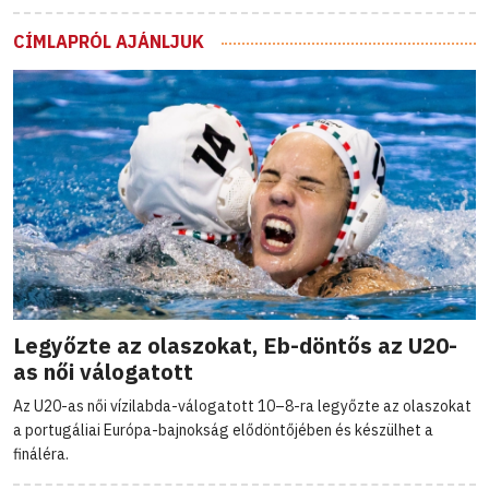
CÍMLAPRÓL AJÁNLJUK
Legyőzte az olaszokat, Eb-döntős az U20-
as női válogatott
Az U20-as női vízilabda-válogatott 10–8-ra legyőzte az olaszokat
a portugáliai Európa-bajnokság elődöntőjében és készülhet a
fináléra.