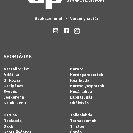
UTÁNPÓTLÁS
SPORT
Szakszemmel
Versenynaptár
SPORTÁGAK
Asztalitenisz
Karate
Atlétika
Kerékpársportok
Birkózás
Kézilabda
Cselgáncs
Korcsolyasportok
Evezés
Kosárlabda
Jégkorong
Labdarúgás
Kajak-kenu
Ökölvívás
Öttusa
Tollaslabda
Röplabda
Tornasportok
Sakk
Triatlon
Sportlövészet
Úszás