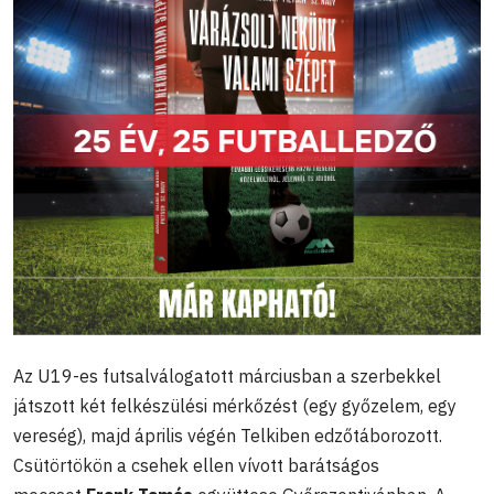
Az U19-es futsalválogatott márciusban a szerbekkel
játszott két felkészülési mérkőzést (egy győzelem, egy
vereség), majd április végén Telkiben edzőtáborozott.
Csütörtökön a csehek ellen vívott barátságos