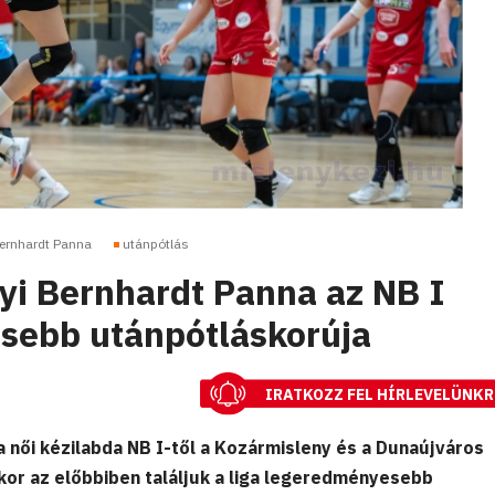
ernhardt Panna
utánpótlás
yi Bernhardt Panna az NB I
sebb utánpótláskorúja
IRATKOZZ FEL HÍRLEVELÜNKR
a női kézilabda NB I-től a Kozármisleny és a Dunaújváros
or az előbbiben találjuk a liga legeredményesebb