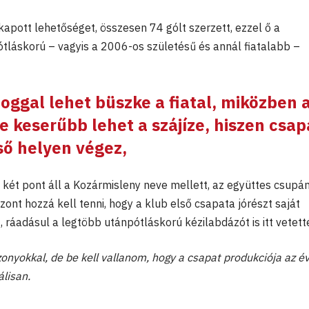
kapott lehetőséget, összesen 74 gólt szerzett, ezzel ő a
láskorú – vagyis a 2006-os születésű és annál fiatalabb –
oggal lehet büszke a fiatal, miközben 
e keserűbb lehet a szájíze, hiszen csap
ső helyen végez,
ét pont áll a Kozármisleny neve mellett, az együttes csupán
zont hozzá kell tenni, hogy a klub első csapata jórészt saját
 ráadásul a legtöbb utánpótláskorú kézilabdázót is itt vetett
onyokkal, de be kell vallanom, hogy a csapat produkciója az é
lisan.