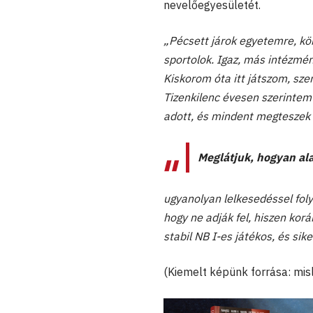
nevelőegyesületét.
„Pécsett járok egyetemre, kör
sportolok. Igaz, más intézmén
Kiskorom óta itt játszom, sze
Tizenkilenc évesen szerintem 
adott, és mindent megteszek é
Meglátjuk, hogyan ala
ugyanolyan lelkesedéssel foly
hogy ne adják fel, hiszen ko
stabil NB I-es játékos, és sik
(Kiemelt képünk forrása: mis