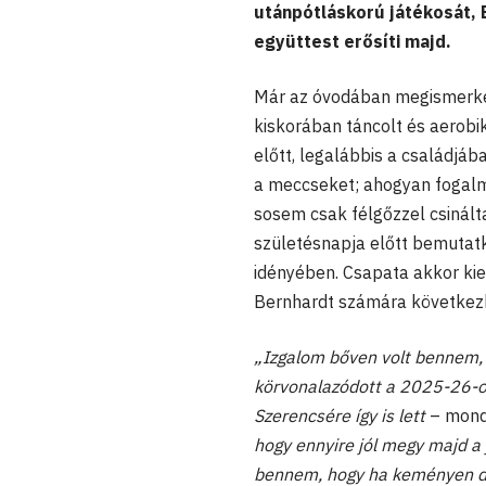
utánpótláskorú játékosát, 
együttest erősíti majd.
Már az óvodában megismerked
kiskorában táncolt és aerobi
előtt, legalábbis a családjá
a meccseket; ahogyan fogalmaz
sosem csak félgőzzel csinált
születésnapja előtt bemutatk
idényében. Csapata akkor kies
Bernhardt számára következhe
„Izgalom bőven volt bennem,
körvonalazódott a 2025-26-os
Szerencsére így is lett
– mondj
hogy ennyire jól megy majd a j
bennem, hogy ha keményen do