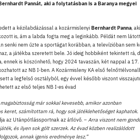
Bernhardt Pannát, aki a folytatásban is a Baranya megyei
ett a kézilabdázással a kozármislenyi
Bernhardt Panna
, ak
kozott is, ám a labda fogta meg a leginkább. Példát nem láto
ban senki nem űzte a sportágat korábban, a televízióban sem 
, a játékba szeretett bele. Jó ideig hobbiként tekintett rá, 
a, ennek is köszönhető, hogy 2024 tavaszán, két nappal a 17.
ozhatott az NB I-ben. A Kozármisleny KA első felnőttélvonal
ett a legfelső osztályból, egy évvel később viszont visszajuto
tett az első teljes NB I-es évad
 magabiztosság már sokkal kevesebb, amikor azonban
 keret, számítottam rá, hogy sok játéklehetőséget kaphatok.
a az Utánpótlássportnak az átlövő. –
Arra viszont nem gond
áték, és ilyen sok gólt szerzek. Az évad közben realizálódott
lgozok, annak igenis eredménye lesz.”