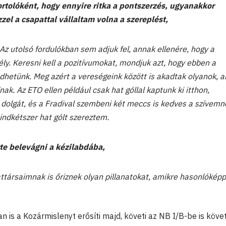
rtolóként, hogy ennyire ritka a pontszerzés, ugyanakkor
zel a csapattal vállaltam volna a szereplést,
z utolsó fordulókban sem adjuk fel, annak ellenére, hogy a
y. Keresni kell a pozitívumokat, mondjuk azt, hogy ebben a
ődhetünk. Meg azért a vereségeink között is akadtak olyanok, 
. Az ETO ellen például csak hat góllal kaptunk ki itthon,
 dolgát, és a Fradival szembeni két meccs is kedves a szívemn
indkétszer hat gólt szereztem.
te belevágni a kézilabdába,
ttársaimnak is őriznek olyan pillanatokat, amikre hasonlókép
 is a Kozármislenyt erősíti majd, követi az NB I/B-be is követ