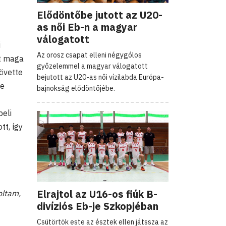
Elődöntőbe jutott az U20-
as női Eb-n a magyar
válogatott
i
Az orosz csapat elleni négygólos
tt maga
győzelemmel a magyar válogatott
követte
bejutott az U20-as női vízilabda Európa-
de
bajnokság elődöntőjébe.
beli
tt, így
Elrajtol az U16-os fiúk B-
oltam,
divíziós Eb-je Szkopjéban
Csütörtök este az észtek ellen játssza az