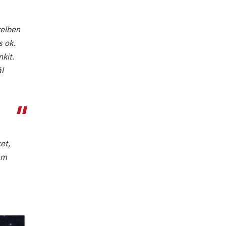
zelben
s ok.
kit.
l
et,
em