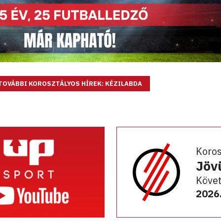
TOVÁBBI KOROSZTÁLYOS HÍREK: KÉZILABDA
Koro
Jöv
Követ
2026.