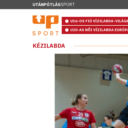
UTÁNPÓTLÁS
SPORT
U16-OS FIÚ VÍZILABDA-VILÁ
U20-AS NŐI VÍZILABDA EURÓ
KÉZILABDA