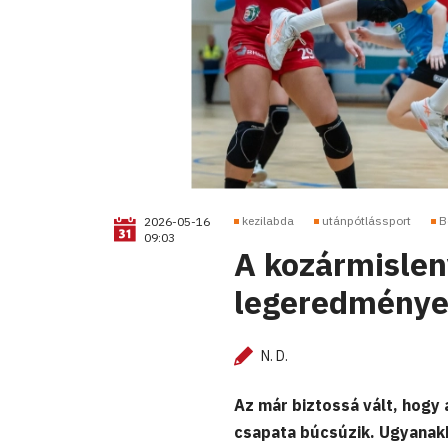
kezilabda
utánpótlássport
B
2026-05-16
09:03
A kozármislen
legeredménye
N. D.
Az már biztossá vált, hogy 
csapata búcsúzik. Ugyanakk