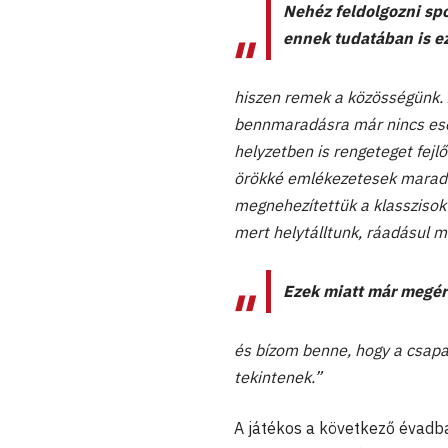
Nehéz feldolgozni spo
ennek tudatában is ez
hiszen remek a közösségünk. A
bennmaradásra már nincs esél
helyzetben is rengeteget fejl
örökké emlékezetesek maradnak
megnehezítettük a klasszisok
mert helytálltunk, ráadásul m
Ezek miatt már megér
és bízom benne, hogy a csapa
tekintenek.”
A játékos a következő évadban