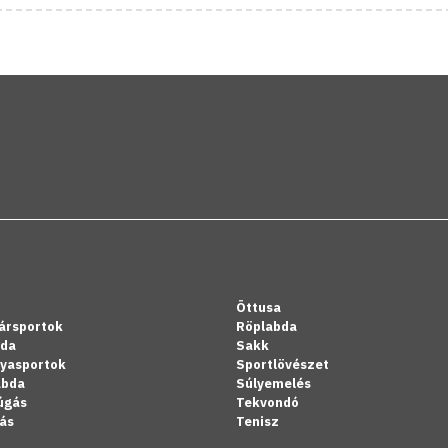
Öttusa
ársportok
Röplabda
bda
Sakk
lyasportok
Sportlövészet
abda
Súlyemelés
úgás
Tekvondó
ás
Tenisz