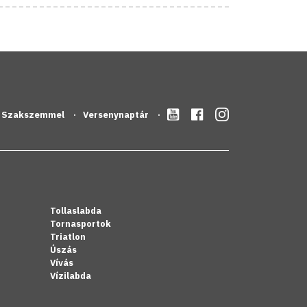
Szakszemmel
Versenynaptár
Tollaslabda
Tornasportok
Triatlon
Úszás
Vívás
Vízilabda