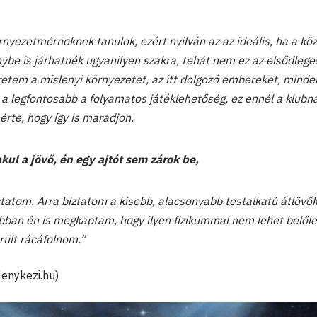
nyezetmérnöknek tanulok, ezért nyilván az az ideális, ha a kö
ybe is járhatnék ugyanilyen szakra, tehát nem ez az elsődlege
retem a mislenyi környezetet, az itt dolgozó embereket, minden
a legfontosabb a folyamatos játéklehetőség, ez ennél a klubná
rte, hogy így is maradjon.
kul a jövő, én egy ajtót sem zárok be,
tatom. Arra biztatom a kisebb, alacsonyabb testalkatú átlövők
rábban én is megkaptam, hogy ilyen fizikummal nem lehet belől
erült rácáfolnom.”
lenykezi.hu)