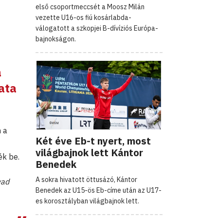
első csoportmeccsét a Moosz Milán
vezette U16-os fiú kosárlabda-
válogatott a szkopjei B-dívíziós Európa-
bajnokságon.
a
ata
 a
Két éve Eb-t nyert, most
világbajnok lett Kántor
ék be.
Benedek
A sokra hivatott öttusázó, Kántor
vad
Benedek az U15-ös Eb-címe után az U17-
es korosztályban világbajnok lett.