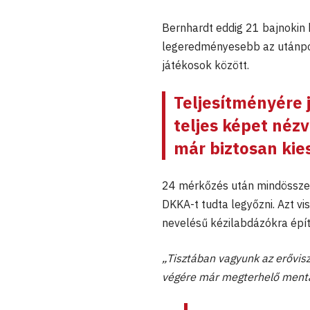
Bernhardt eddig 21 bajnokin 
legeredményesebb az utánpót
játékosok között.
Teljesítményére j
teljes képet nézv
már biztosan kie
24 mérkőzés után mindössze k
DKKA-t tudta legyőzni. Azt vis
nevelésű kézilabdázókra épít,
„Tisztában vagyunk az erővisz
végére már megterhelő mentá