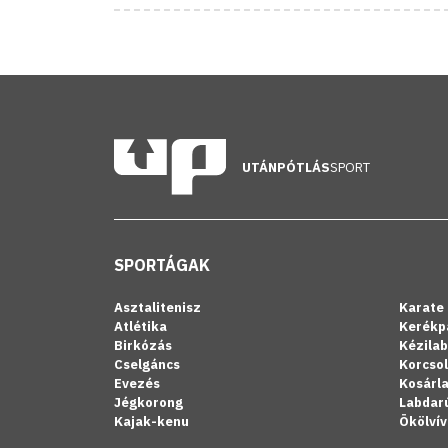
UTÁNPÓTLÁS
SPORT
SPORTÁGAK
Asztalitenisz
Karate
Atlétika
Kerékp
Birkózás
Kézila
Cselgáncs
Korcso
Evezés
Kosárl
Jégkorong
Labdar
Kajak-kenu
Ökölvív