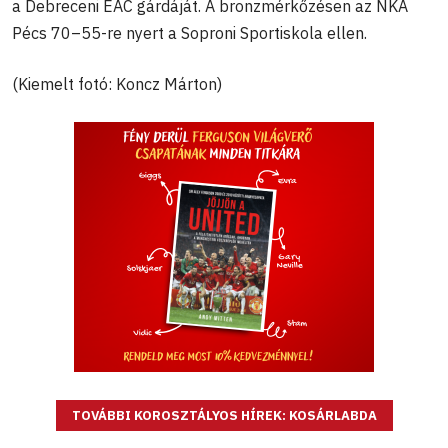
a Debreceni EAC gárdáját. A bronzmérkőzésen az NKA
Pécs 70–55-re nyert a Soproni Sportiskola ellen.
(Kiemelt fotó: Koncz Márton)
TOVÁBBI KOROSZTÁLYOS HÍREK: KOSÁRLABDA