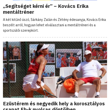
„Segítséget kérni ér” – Kovács Erika
mentáltréner
A két kitűnő úszó, Sárkány Zalán és Zétény édesanyja, Kovács Erika
beszélt arról, hogyan lehet elválasztani a mentáltréneri és a
sportszülői szerepkört.
Ezüstérem és negyedik hely a korosztályos
csapat Eb-k nyolcas döntőiben