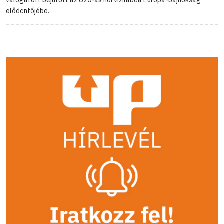
válogatott bejutott az U20-as női vízilabda Európa-bajnokság
elődöntőjébe.