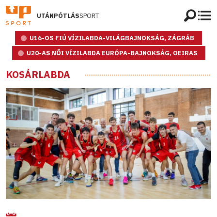
UTÁNPÓTLÁS
SPORT
U16-OS FIÚ VÍZILABDA-VILÁGBAJNOKSÁG, ZÁGRÁB
U20-AS NŐI VÍZILABDA EURÓPA-BAJNOKSÁG, OEIRAS
KOSÁRLABDA