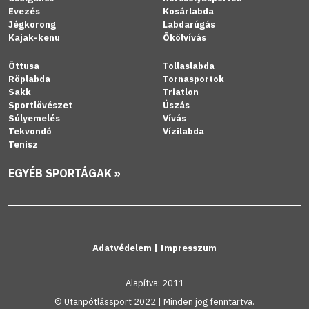
Evezés
Kosárlabda
Jégkorong
Labdarúgás
Kajak-kenu
Ökölvívás
Öttusa
Tollaslabda
Röplabda
Tornasportok
Sakk
Triatlon
Sportlövészet
Úszás
Súlyemelés
Vívás
Tekvondó
Vízilabda
Tenisz
EGYÉB SPORTÁGAK »
Adatvédelem
|
Impresszum
Alapítva: 2011
© Utanpótlássport 2022 | Minden jog fenntartva.