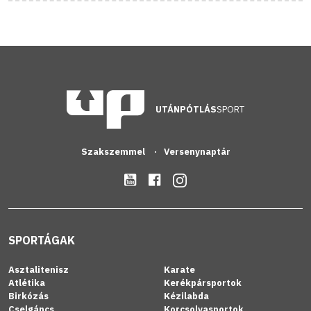
UTÁNPÓTLÁS
SPORT
Szakszemmel
Versenynaptár
SPORTÁGAK
Asztalitenisz
Karate
Atlétika
Kerékpársportok
Birkózás
Kézilabda
Cselgáncs
Korcsolyasportok