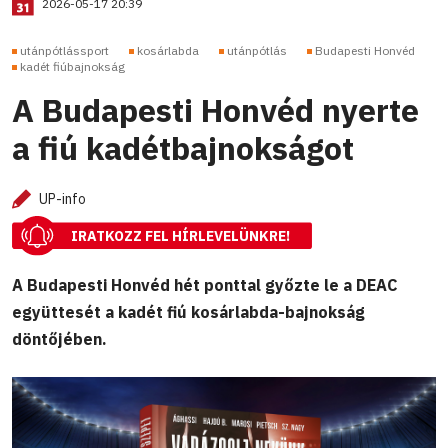
2026-05-17 20:39
utánpótlássport
kosárlabda
utánpótlás
Budapesti Honvéd
kadét fiúbajnokság
A Budapesti Honvéd nyerte
a fiú kadétbajnokságot
UP-info
IRATKOZZ FEL HÍRLEVELÜNKRE!
A Budapesti Honvéd hét ponttal győzte le a DEAC
együttesét a kadét fiú kosárlabda-bajnokság
döntőjében.