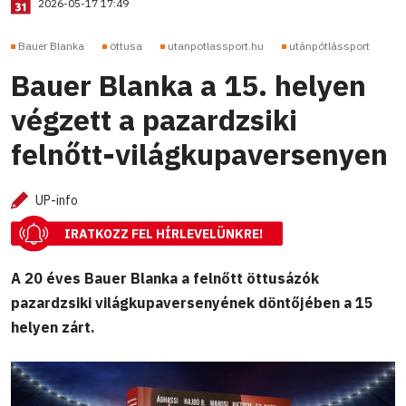
2026-05-17 17:49
Bauer Blanka
öttusa
utanpotlassport.hu
utánpótlássport
Bauer Blanka a 15. helyen
végzett a pazardzsiki
felnőtt-világkupaversenyen
UP-info
IRATKOZZ FEL HÍRLEVELÜNKRE!
A 20 éves Bauer Blanka a felnőtt öttusázók
pazardzsiki világkupaversenyének döntőjében a 15
helyen zárt.