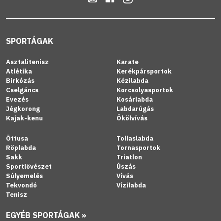
SPORTÁGAK
Asztalitenisz
Karate
Atlétika
Kerékpársportok
Birkózás
Kézilabda
Cselgáncs
Korcsolyasportok
Evezés
Kosárlabda
Jégkorong
Labdarúgás
Kajak-kenu
Ökölvívás
Öttusa
Tollaslabda
Röplabda
Tornasportok
Sakk
Triatlon
Sportlövészet
Úszás
Súlyemelés
Vívás
Tekvondó
Vízilabda
Tenisz
EGYÉB SPORTÁGAK »