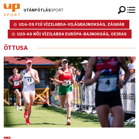
UTÁNPÓTLÁS
SPORT
U16-OS FIÚ VÍZILABDA-VILÁGBAJNOKSÁG, ZÁGRÁB
U20-AS NŐI VÍZILABDA EURÓPA-BAJNOKSÁG, OEIRAS
ÖTTUSA