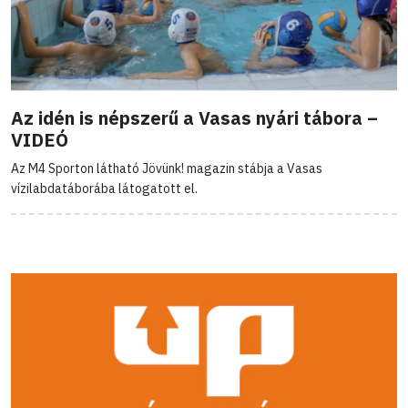
Az idén is népszerű a Vasas nyári tábora –
VIDEÓ
Az M4 Sporton látható Jövünk! magazin stábja a Vasas
vízilabdatáborába látogatott el.