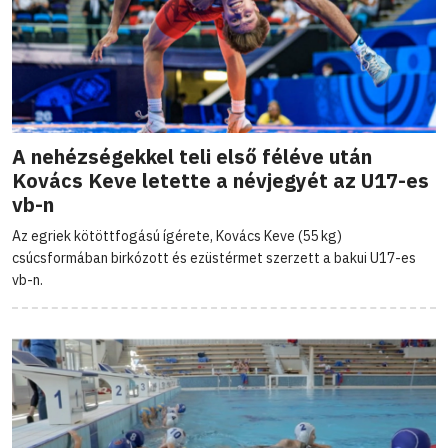
A nehézségekkel teli első féléve után
Kovács Keve letette a névjegyét az U17-es
vb-n
Az egriek kötöttfogású ígérete, Kovács Keve (55 kg)
csúcsformában birkózott és ezüstérmet szerzett a bakui U17-es
vb-n.