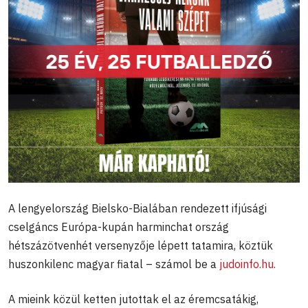
A lengyelország Bielsko-Bialában rendezett ifjúsági
cselgáncs Európa-kupán harminchat ország
hétszázötvenhét versenyzője lépett tatamira, köztük
huszonkilenc magyar fiatal – számol be a
judoinfo.hu.
A mieink közül ketten jutottak el az éremcsatákig,