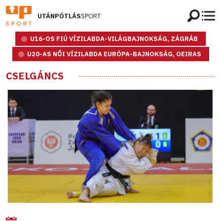
UTÁNPÓTLÁS
SPORT
U16-OS FIÚ VÍZILABDA-VILÁGBAJNOKSÁG, ZÁGRÁB
U20-AS NŐI VÍZILABDA EURÓPA-BAJNOKSÁG, OEIRAS
CSELGÁNCS