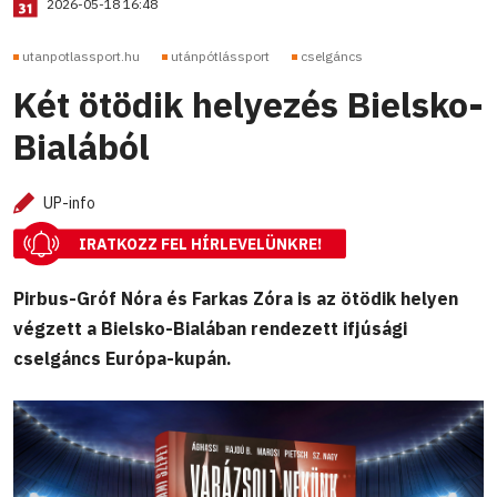
2026-05-18 16:48
utanpotlassport.hu
utánpótlássport
cselgáncs
Két ötödik helyezés Bielsko-
Bialából
UP-info
IRATKOZZ FEL HÍRLEVELÜNKRE!
Pirbus-Gróf Nóra és Farkas Zóra is az ötödik helyen
végzett a Bielsko-Bialában rendezett ifjúsági
cselgáncs Európa-kupán.