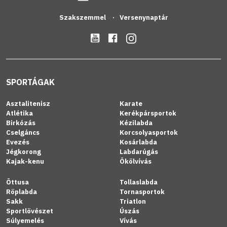
Szakszemmel
Versenynaptár
SPORTÁGAK
Asztalitenisz
Karate
Atlétika
Kerékpársportok
Birkózás
Kézilabda
Cselgáncs
Korcsolyasportok
Evezés
Kosárlabda
Jégkorong
Labdarúgás
Kajak-kenu
Ökölvívás
Öttusa
Tollaslabda
Röplabda
Tornasportok
Sakk
Triatlon
Sportlövészet
Úszás
Súlyemelés
Vívás