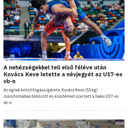
A nehézségekkel teli első féléve után
Kovács Keve letette a névjegyét az U17-es
vb-n
Az egriek kötöttfogású ígérete, Kovács Keve (55 kg)
csúcsformában birkózott és ezüstérmet szerzett a bakui U17-es
vb-n.