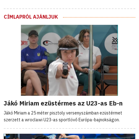
CÍMLAPRÓL AJÁNLJUK
Jákó Miriam ezüstérmes az U23-as Eb-n
Jákó Miriam a 25 méter pisztoly versenyszámban ezüstérmet
szerzett a wroclawi U23-as sportlövő Európa-bajnokságon.