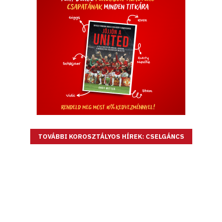
TOVÁBBI KOROSZTÁLYOS HÍREK: CSELGÁNCS