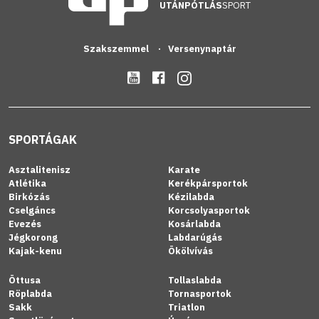
UTÁNPÓTLÁS
SPORT
Szakszemmel
Versenynaptár
SPORTÁGAK
Asztalitenisz
Karate
Atlétika
Kerékpársportok
Birkózás
Kézilabda
Cselgáncs
Korcsolyasportok
Evezés
Kosárlabda
Jégkorong
Labdarúgás
Kajak-kenu
Ökölvívás
Öttusa
Tollaslabda
Röplabda
Tornasportok
Sakk
Triatlon