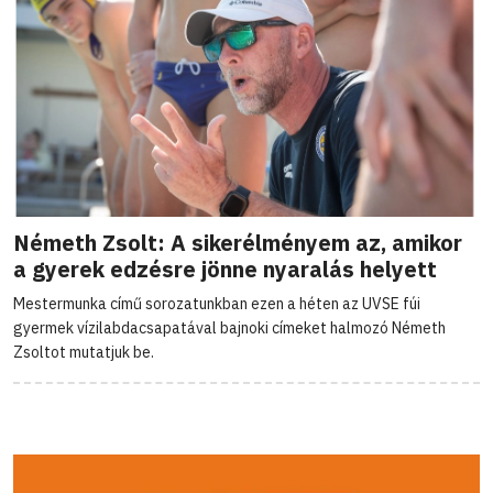
Németh Zsolt: A sikerélményem az, amikor
a gyerek edzésre jönne nyaralás helyett
Mestermunka című sorozatunkban ezen a héten az UVSE fúi
gyermek vízilabdacsapatával bajnoki címeket halmozó Németh
Zsoltot mutatjuk be.