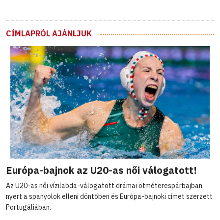
CÍMLAPRÓL AJÁNLJUK
Európa-bajnok az U20-as női válogatott!
Az U20-as női vízilabda-válogatott drámai ötméterespárbajban
nyert a spanyolok elleni döntőben és Európa-bajnoki címet szerzett
Portugáliában.