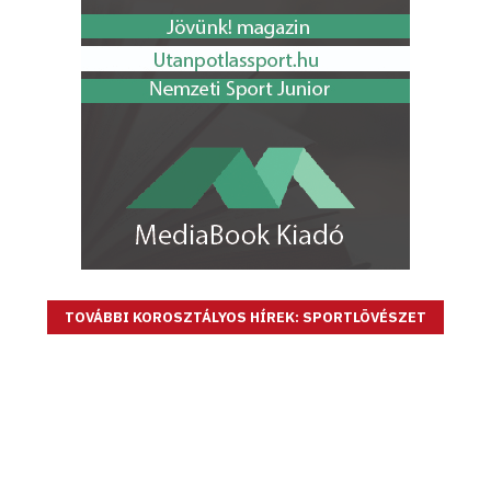
TOVÁBBI KOROSZTÁLYOS HÍREK: SPORTLÖVÉSZET