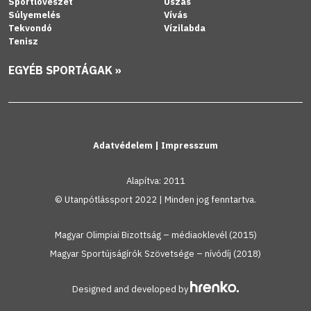
Sportlövészet
Úszás
Súlyemelés
Vívás
Tekvondó
Vízilabda
Tenisz
EGYÉB SPORTÁGAK »
Adatvédelem
|
Impresszum
Alapítva: 2011
© Utanpótlássport 2022 | Minden jog fenntartva.
Magyar Olimpiai Bizottság – médiaoklevél (2015)
Magyar Sportújságírók Szövetsége – nívódíj (2018)
Designed and developed by