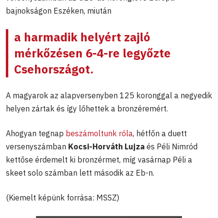
bajnokságon Eszéken, miután
a harmadik helyért zajló
mérkőzésen 6-4-re legyőzte
Csehországot.
A magyarok az alapversenyben 125 koronggal a negyedik
helyen zártak és így lőhettek a bronzéremért.
Ahogyan tegnap
beszámoltunk róla
, hétfőn a duett
versenyszámban
Kocsi-Horváth Lujza
és Péli Nimród
kettőse érdemelt ki bronzérmet, míg vasárnap Péli a
skeet solo számban lett második az Eb-n.
(Kiemelt képünk forrása: MSSZ)