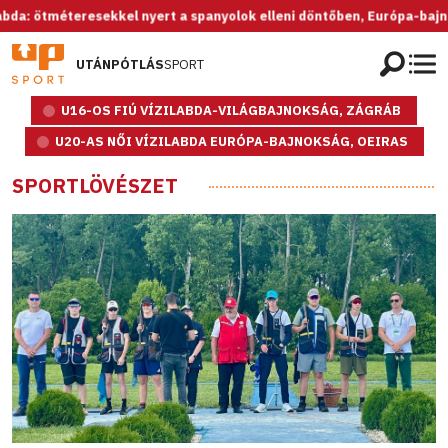
méteresekkel nyert a spanyolok elleni döntőben, Európa-bajnok az U2
UTÁNPÓTLÁS
SPORT
U16-OS FIÚ VÍZILABDA-VILÁGBAJNOKSÁG, ZÁGRÁB
U20-AS NŐI VÍZILABDA EURÓPA-BAJNOKSÁG, OEIRAS
SPORTLÖVÉSZET