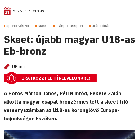
2026-05-19 18:49
sportlövészet
skeet
utánpótlássport
utánpótlás
Skeet: újabb magyar U18-as
Eb-bronz
UP-info
IRATKOZZ FEL HÍRLEVELÜNKRE!
A Boros Márton János, Péli Nimród, Fekete Zalán
alkotta magyar csapat bronzérmes lett a skeet trió
versenyszámban az U18-as koronglövő Európa-
bajnokságon Eszéken.