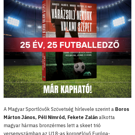
A Magyar Sportlövők Szövetség hírlevele szerint a
Boros
Márton János, Péli Nimród, Fekete Zalán
alkotta
magyar hármas bronzérmes lett a skeet trió
versenyszámban az U18-as koronglövő Európa-