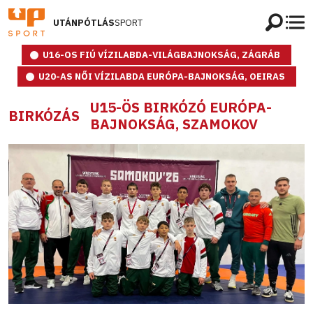
UTÁNPÓTLÁS
SPORT
U16-OS FIÚ VÍZILABDA-VILÁGBAJNOKSÁG, ZÁGRÁB
U20-AS NŐI VÍZILABDA EURÓPA-BAJNOKSÁG, OEIRAS
U15-ÖS BIRKÓZÓ EURÓPA-
BIRKÓZÁS
BAJNOKSÁG, SZAMOKOV