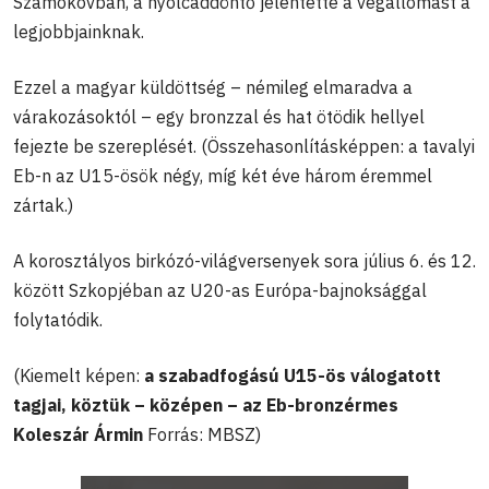
Szamokovban, a nyolcaddöntő jelentette a végállomást a
legjobbjainknak.
Ezzel a magyar küldöttség – némileg elmaradva a
várakozásoktól – egy bronzzal és hat ötödik hellyel
fejezte be szereplését. (Összehasonlításképpen: a tavalyi
Eb-n az U15-ösök négy, míg két éve három éremmel
zártak.)
A korosztályos birkózó-világversenyek sora július 6. és 12.
között Szkopjéban az U20-as Európa-bajnoksággal
folytatódik.
(Kiemelt képen:
a szabadfogású U15-ös válogatott
tagjai, köztük – középen – az Eb-bronzérmes
Koleszár Ármin
Forrás: MBSZ)