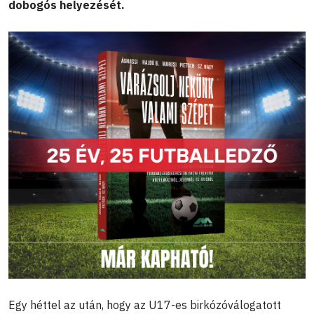
dobogós helyezését.
Egy héttel az után, hogy az U17-es birkózóválogatott