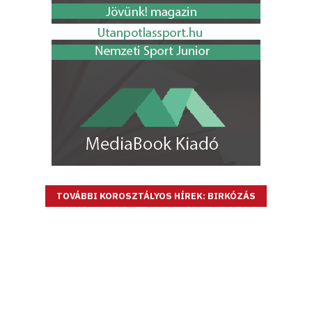
TOVÁBBI KOROSZTÁLYOS HÍREK: BIRKÓZÁS