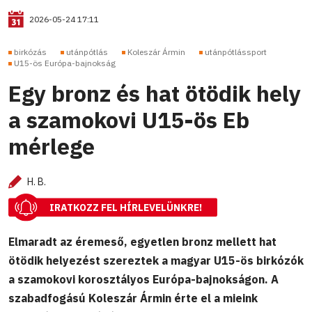
2026-05-24 17:11
birkózás
utánpótlás
Koleszár Ármin
utánpótlássport
U15-ös Európa-bajnokság
Egy bronz és hat ötödik hely
a szamokovi U15-ös Eb
mérlege
H. B.
IRATKOZZ FEL HÍRLEVELÜNKRE!
Elmaradt az éremeső, egyetlen bronz mellett hat
ötödik helyezést szereztek a magyar U15-ös birkózók
a szamokovi korosztályos Európa-bajnokságon. A
szabadfogású Koleszár Ármin érte el a mieink