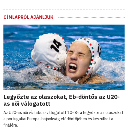
CÍMLAPRÓL AJÁNLJUK
Legyőzte az olaszokat, Eb-döntős az U20-
as női válogatott
Az U20-as női vízilabda-válogatott 10–8-ra legyőzte az olaszokat
a portugáliai Európa-bajnokság elődöntőjében és készülhet a
fináléra.