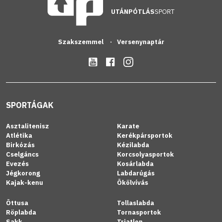
UTÁNPÓTLÁS
SPORT
Szakszemmel
Versenynaptár
SPORTÁGAK
Asztalitenisz
Karate
Atlétika
Kerékpársportok
Birkózás
Kézilabda
Cselgáncs
Korcsolyasportok
Evezés
Kosárlabda
Jégkorong
Labdarúgás
Kajak-kenu
Ökölvívás
Öttusa
Tollaslabda
Röplabda
Tornasportok
Sakk
Triatlon