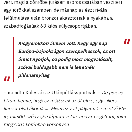
vert, majd a döntőbe jutásért szoros csatában veszített
egy törökkel szemben, de másnap az észt rivális
felülmúlása után bronzot akasztottak a nyakába a
szabadfogásúak 68 kilós súlycsoportjában.
Kisgyerekkori álmom volt, hogy egy nap
Európa-bajnokságon szerepelhessek, és ott
érmet nyerjek, ez pedig most megvalósult,
szóval boldogabb nem is lehetnék
pillanatnyilag
– mondta Koleszár az Utánpótlássportnak. –
De persze
bízom benne, hogy ez még csak az út eleje, egy sikeres
karrier első állomása. Mivel ez volt pályafutásom első Eb-
je, mielőtt szőnyegre léptem volna, annyira izgultam, mint
még soha korábban versenyen.