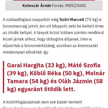
Koleszár Ármin
Forrás: MBSZ/KASI
A szabadfogású csapatból még
Szőri Marcell
(75 kg) is
bronzmeccsig jutott, ám ott kikapott, neki be kellett érnie
az ötödik hellyel. A lányok közül többen szintén rendkívül
közel jártak ahhoz, hogy dobogóra álljanak, öten is
eljutottak a bronzmérkőzésig, azonban az éremcsatát
mindannyian elbukták, így
Garai Hargita
(33 kg),
Máté Szofia
(39 kg),
Köblő Réka
(50 kg),
Molnár
Tamara
(54 kg) és
Oláh Jázmin
(58
kg) egyaránt ötödik lett.
A kötöttfogásúaknak nem sok babér termett