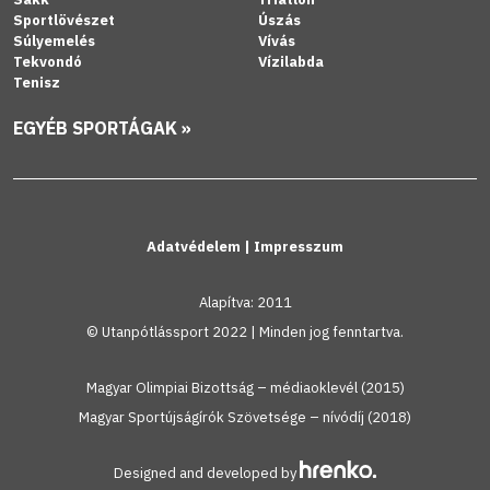
Sportlövészet
Úszás
Súlyemelés
Vívás
Tekvondó
Vízilabda
Tenisz
EGYÉB SPORTÁGAK »
Adatvédelem
|
Impresszum
Alapítva: 2011
© Utanpótlássport 2022 | Minden jog fenntartva.
Magyar Olimpiai Bizottság – médiaoklevél (2015)
Magyar Sportújságírók Szövetsége – nívódíj (2018)
Designed and developed by