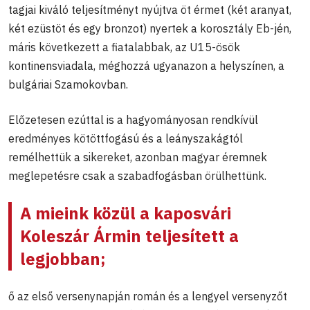
tagjai kiváló teljesítményt nyújtva öt érmet (két aranyat,
két ezüstöt és egy bronzot) nyertek a korosztály Eb-jén,
máris következett a fiatalabbak, az U15-ösök
kontinensviadala, méghozzá ugyanazon a helyszínen, a
bulgáriai Szamokovban.
Előzetesen ezúttal is a hagyományosan rendkívül
eredményes kötöttfogású és a leányszakágtól
remélhettük a sikereket, azonban magyar éremnek
meglepetésre csak a szabadfogásban örülhettünk.
A mieink közül a kaposvári
Koleszár Ármin
teljesített a
legjobban;
ő az első versenynapján román és a lengyel versenyzőt