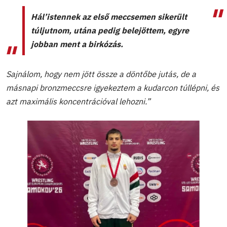
Hál’istennek az első meccsemen sikerült
túljutnom, utána pedig belejöttem, egyre
jobban ment a birkózás.
Sajnálom, hogy nem jött össze a döntőbe jutás, de a
másnapi bronzmeccsre igyekeztem a kudarcon túllépni, és
azt maximális koncentrációval lehozni.”