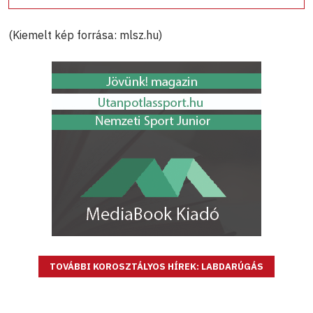
(Kiemelt kép forrása: mlsz.hu)
TOVÁBBI KOROSZTÁLYOS HÍREK: LABDARÚGÁS