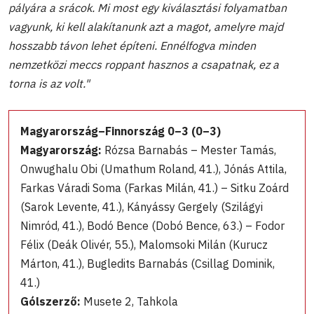
pályára a srácok. Mi most egy kiválasztási folyamatban
vagyunk, ki kell alakítanunk azt a magot, amelyre majd
hosszabb távon lehet építeni. Ennélfogva minden
nemzetközi meccs roppant hasznos a csapatnak, ez a
torna is az volt."
Magyarország–Finnország 0–3 (0–3)
Magyarország:
Rózsa Barnabás – Mester Tamás,
Onwughalu Obi (Umathum Roland, 41.), Jónás Attila,
Farkas Váradi Soma (Farkas Milán, 41.) – Sitku Zoárd
(Sarok Levente, 41.), Kányássy Gergely (Szilágyi
Nimród, 41.), Bodó Bence (Dobó Bence, 63.) – Fodor
Félix (Deák Olivér, 55.), Malomsoki Milán (Kurucz
Márton, 41.), Bugledits Barnabás (Csillag Dominik,
41.)
Gólszerző:
Musete 2, Tahkola