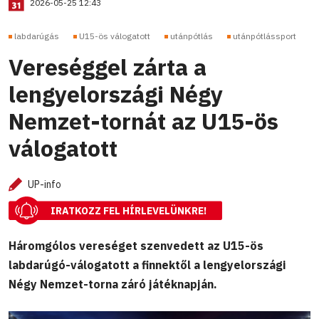
2026-05-25 12:43
labdarúgás
U15-ös válogatott
utánpótlás
utánpótlássport
Vereséggel zárta a
lengyelországi Négy
Nemzet-tornát az U15-ös
válogatott
UP-info
IRATKOZZ FEL HÍRLEVELÜNKRE!
Háromgólos vereséget szenvedett az U15-ös
labdarúgó-válogatott a finnektől a lengyelországi
Négy Nemzet-torna záró játéknapján.