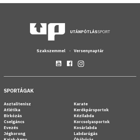
UTÁNPÓTLÁS
SPORT
Szakszemmel
Versenynaptár
SPORTÁGAK
Asztalitenisz
Karate
Atlétika
Kerékpársportok
Birkózás
Kézilabda
Cselgáncs
Korcsolyasportok
Evezés
Kosárlabda
Jégkorong
Labdarúgás
Kajak-kenu
Ökölvívás