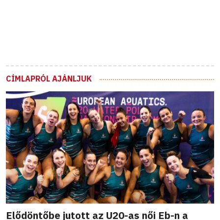
CÍMLAPRÓL AJÁNLJUK
Elődöntőbe jutott az U20-as női Eb-n a