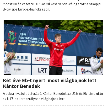
Moosz Milán vezette U16-os fiú kosárlabda-válogatott a szkopjei
B-dívíziós Európa-bajnokságon.
Két éve Eb-t nyert, most világbajnok lett
Kántor Benedek
A sokra hivatott öttusázó, Kántor Benedek az U15-ös Eb-címe után
az U17-es korosztályban világbajnok lett.