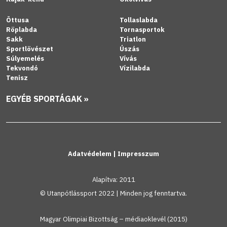
Öttusa
Tollaslabda
Röplabda
Tornasportok
Sakk
Triatlon
Sportlövészet
Úszás
Súlyemelés
Vívás
Tekvondó
Vízilabda
Tenisz
EGYÉB SPORTÁGAK »
Adatvédelem
|
Impresszum
Alapítva: 2011
© Utanpótlássport 2022 | Minden jog fenntartva.
Magyar Olimpiai Bizottság – médiaoklevél (2015)