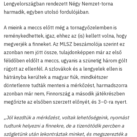
Lengyelországban rendezett Négy Nemzet-torna
harmadik, egyben utolsó fordulójában.
A mieink a meccs előtt még a tornagyőzelemben is
reménykedhettek, igaz, ehhez az (is) kellett volna, hogy
megverjék a finneket. Az MLSZ beszámolója szerint ez
azonban nem jött össze, tulajdonképpen már az első
félidőben eldőlt a meccs, ugyanis a szünetig három gólt
rúgott az ellenfél. A szlovákok és a lengyelek ellen is
hátrányba kerültek a magyar fiúk, mindkétszer
döntetlenre tudták menteni a mérkőzést, harmadszorra
azonban már nem, Finnország a második játékrészben
megőrizte az elsőben szerzett előnyét, és 3–0-ra nyert.
„Jól kezdtük a mérkőzést, voltak lehetőségeink, nyomást
tudtunk helyezni a finnekre, de a tizenötödik percben a
szögletünk után lekontráztak minket, és megszerezték a