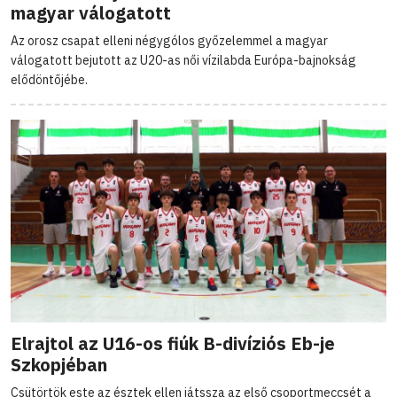
magyar válogatott
Az orosz csapat elleni négygólos győzelemmel a magyar
válogatott bejutott az U20-as női vízilabda Európa-bajnokság
elődöntőjébe.
Elrajtol az U16-os fiúk B-divíziós Eb-je
Szkopjéban
Csütörtök este az észtek ellen játssza az első csoportmeccsét a