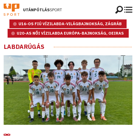
UTÁNPÓTLÁS
SPORT
U16-OS FIÚ VÍZILABDA-VILÁGBAJNOKSÁG, ZÁGRÁB
U20-AS NŐI VÍZILABDA EURÓPA-BAJNOKSÁG, OEIRAS
LABDARÚGÁS