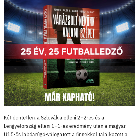
Két döntetlen, a Szlovákia elleni 2–2-es és a
Lengyelország elleni 1–1-es eredmény után a magyar
U15-ös labdarúgó-válogatott a finnekkel találkozott a