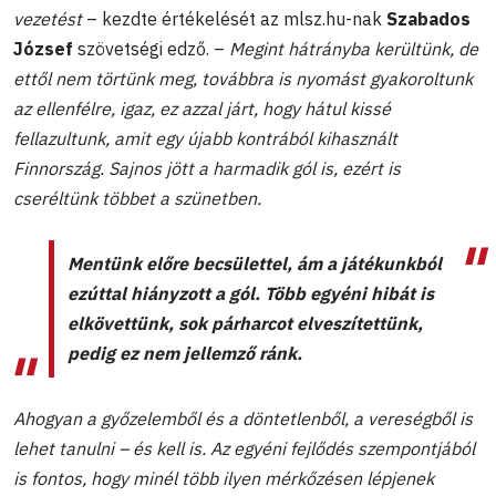
vezetést
– kezdte értékelését az mlsz.hu-nak
Szabados
József
szövetségi edző. –
Megint hátrányba kerültünk, de
ettől nem törtünk meg, továbbra is nyomást gyakoroltunk
az ellenfélre, igaz, ez azzal járt, hogy hátul kissé
fellazultunk, amit egy újabb kontrából kihasznált
Finnország. Sajnos jött a harmadik gól is, ezért is
cseréltünk többet a szünetben.
Mentünk előre becsülettel, ám a játékunkból
ezúttal hiányzott a gól. Több egyéni hibát is
elkövettünk, sok párharcot elveszítettünk,
pedig ez nem jellemző ránk.
Ahogyan a győzelemből és a döntetlenből, a vereségből is
lehet tanulni – és kell is. Az egyéni fejlődés szempontjából
is fontos, hogy minél több ilyen mérkőzésen lépjenek