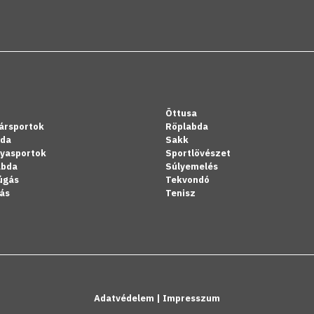
Öttusa
ársportok
Röplabda
bda
Sakk
lyasportok
Sportlövészet
abda
Súlyemelés
úgás
Tekvondó
ás
Tenisz
Adatvédelem
|
Impresszum