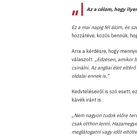
Az a célom, hogy ilyen
Ez a mai napig fél álom, és sz
hozzátéve, közös bennük, hog
Arra a kérdésre, hogy mennyi
válaszolt:
„Edzésen, amikor b
csinálni. Az angliai élet elté
oldalai ennek is.”
Kedvteléseiről is szó esett, 
kávék iránt is.
„Nem nagyon tudok előre terve
csak otthon lenni. Hazamegye
meglátogatni vagy időt eltölte