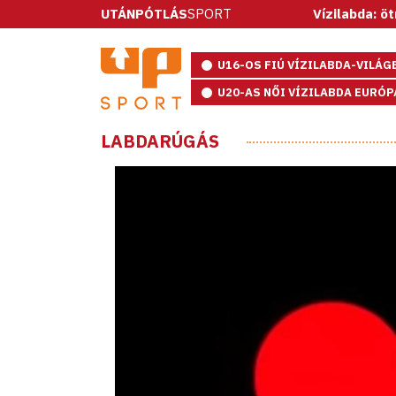
UTÁNPÓTLÁS
SPORT
Vízilabda: ötméteresekke
U16-OS FIÚ VÍZILABDA-VILÁ
U20-AS NŐI VÍZILABDA EURÓ
LABDARÚGÁS