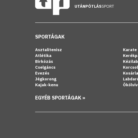
UTÁNPÓTLÁS
SPORT
SPORTÁGAK
Asztalitenisz
Karate
Atlétika
Kerékp
Birkózás
Kézila
Cselgáncs
Korcso
Evezés
Kosárl
Jégkorong
Labdar
Kajak-kenu
Ökölvív
EGYÉB SPORTÁGAK »