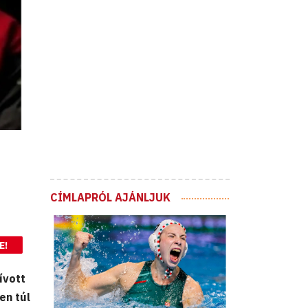
CÍMLAPRÓL AJÁNLJUK
E!
ívott
en túl