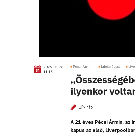
Pécsi Ármin
labdarúgás
Live
2026-05-26
11:15
„Összességébe
ilyenkor volt
UP-info
A 21 éves Pécsi Ármin, az 
kapus az első, Liverpoolba