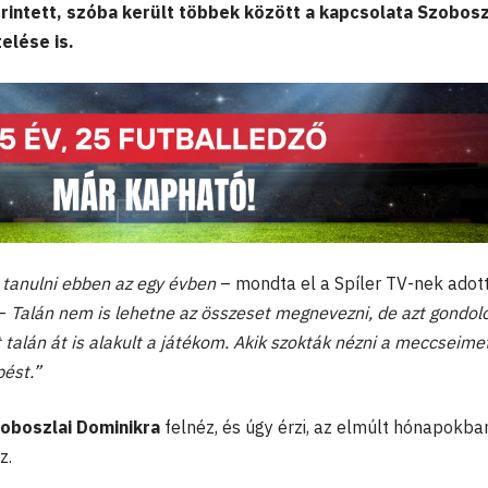
intett, szóba került többek között a kapcsolata Szobosz
elése is.
tanulni ebben az egy évben
– mondta el a Spíler TV-nek adot
 –
Talán nem is lehetne az összeset megnevezni, de azt gondol
t talán át is alakult a játékom. Akik szokták nézni a meccseimet
pést.”
oboszlai Dominikra
felnéz, és úgy érzi, az elmúlt hónapokba
z.