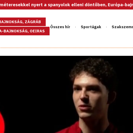
l nyert a spanyolok elleni döntőben, Európa-bajnok az U20-a
GBAJNOKSÁG, ZÁGRÁB
Összes hír
Sportágak
Szakszem
PA-BAJNOKSÁG, OEIRAS