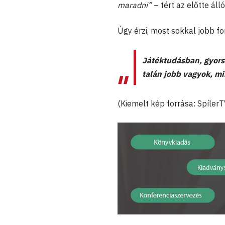
maradni”
– tért az előtte áll
Úgy érzi, most sokkal jobb f
Játéktudásban, gyors
talán jobb vagyok, mi
(Kiemelt kép forrása: SpílerT