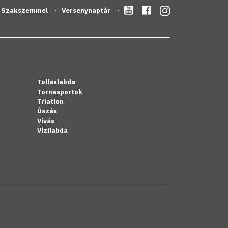
Szakszemmel
Versenynaptár
Tollaslabda
Tornasportok
Triatlon
Úszás
Vívás
Vízilabda