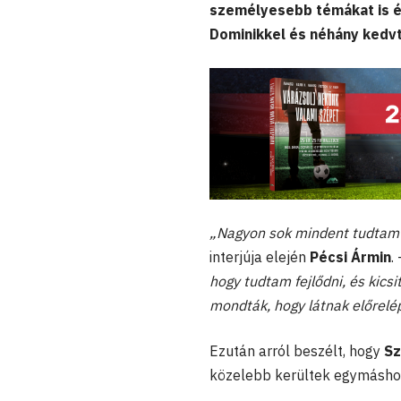
személyesebb témákat is ér
Dominikkel és néhány kedvt
„Nagyon sok mindent tudtam 
interjúja elején
Pécsi Ármin
.
hogy tudtam fejlődni, és kicsi
mondták, hogy látnak előrelé
Ezután arról beszélt, hogy
Sz
közelebb kerültek egymásho