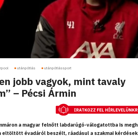
rpool
utánpótlás
utánpótlássport
n jobb vagyok, mint tavaly
am” – Pécsi Ármin
IRATKOZZ FEL HÍRLEVELÜNKR
immáron a magyar felnőtt labdarúgó-válogatottba is megh
n eltöltött évadáról beszélt, ráadásul a szakmai kérdések