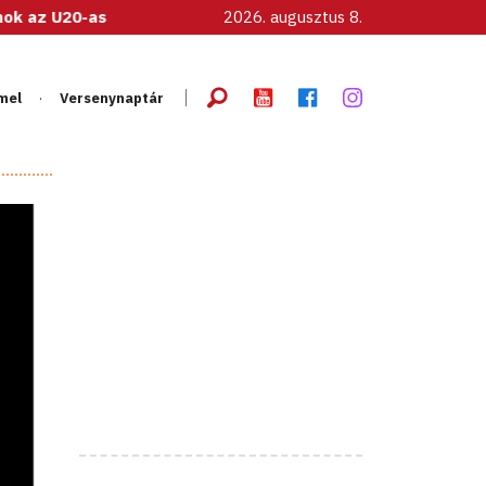
s női válogatott!
2026. augusztus 8.
mel
Versenynaptár