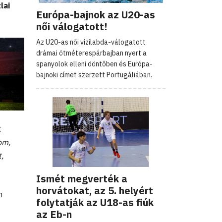
lai
Európa-bajnok az U20-as
női válogatott!
Az U20-as női vízilabda-válogatott
drámai ötméterespárbajban nyert a
spanyolok elleni döntőben és Európa-
bajnoki címet szerzett Portugáliában.
t
om,
,
Ismét megverték a
horvátokat, az 5. helyért
n
folytatják az U18-as fiúk
az Eb-n