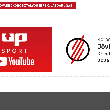
OVÁBBI KOROSZTÁLYOS HÍREK: LABDARÚGÁS
Koro
Jöv
Követ
2026.