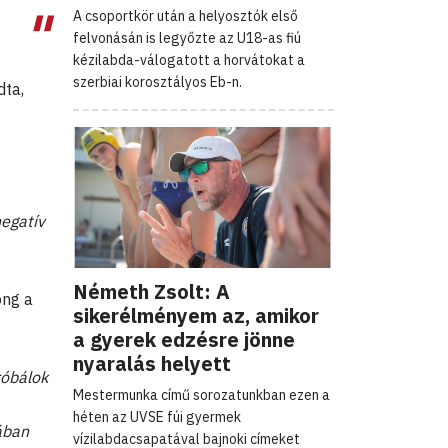
A csoportkör után a helyosztók első
felvonásán is legyőzte az U18-as fiú
kézilabda-válogatott a horvátokat a
szerbiai korosztályos Eb-n.
ta,
negatív
Németh Zsolt: A
ong a
sikerélményem az, amikor
a gyerek edzésre jönne
nyaralás helyett
róbálok
Mestermunka című sorozatunkban ezen a
héten az UVSE fúi gyermek
mában
vízilabdacsapatával bajnoki címeket