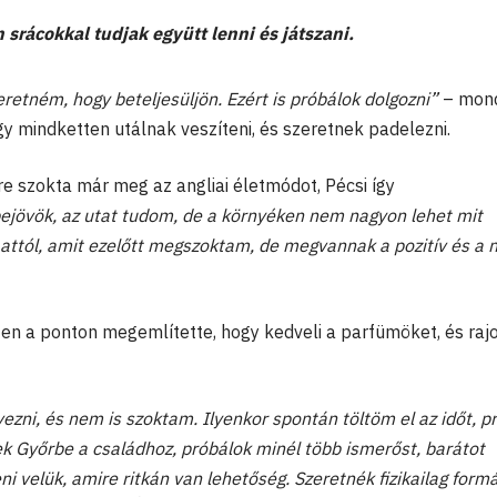
 srácokkal tudjak együtt lenni és játszani.
eretném, hogy beteljesüljön. Ezért is próbálok dolgozni”
– mond
y mindketten utálnak veszíteni, és szeretnek padelezni.
re szokta már meg az angliai életmódot, Pécsi így
ejövök, az utat tudom, de a környéken nem nagyon lehet mit
rő attól, amit ezelőtt megszoktam, de megvannak a pozitív és a 
ezen a ponton megemlítette, hogy kedveli a parfümöket, és raj
zni, és nem is szoktam. Ilyenkor spontán töltöm el az időt, p
k Győrbe a családhoz, próbálok minél több ismerőst, barátot
ni velük, amire ritkán van lehetőség. Szeretnék fizikailag for