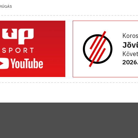
RÚGÁS
Koro
Jöv
Követ
2026.