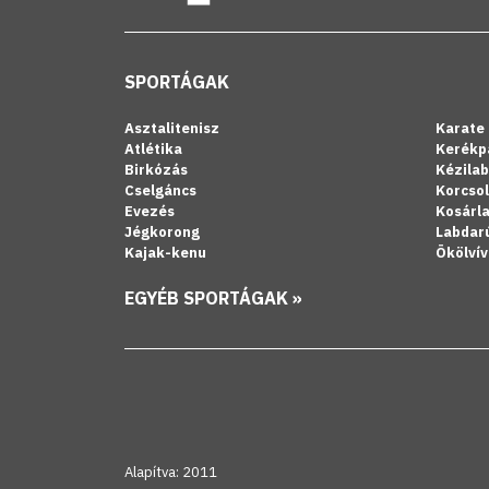
SPORTÁGAK
Asztalitenisz
Karate
Atlétika
Kerékp
Birkózás
Kézila
Cselgáncs
Korcso
Evezés
Kosárl
Jégkorong
Labdar
Kajak-kenu
Ökölvív
EGYÉB SPORTÁGAK »
Alapítva: 2011