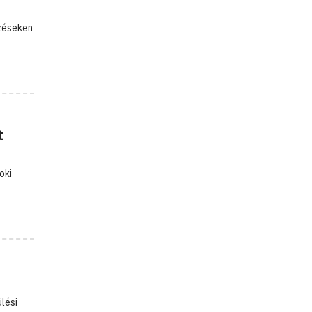
dzéseken
t
oki
lési