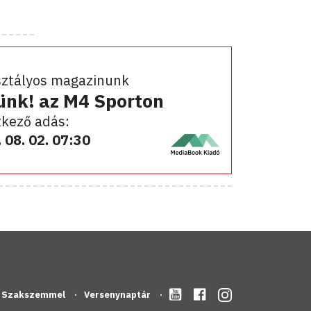
sztályos magazinunk
ünk! az M4 Sporton
kező adás:
 08. 02. 07:30
Szakszemmel
Versenynaptár