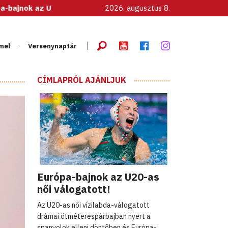
z U20-as női válogatott!
2026. augusztus 8.
mel
Versenynaptár
CÍMLAPRÓL AJÁNLJUK
Európa-bajnok az U20-as
női válogatott!
Az U20-as női vízilabda-válogatott
drámai ötméterespárbajban nyert a
spanyolok elleni döntőben és Európa-