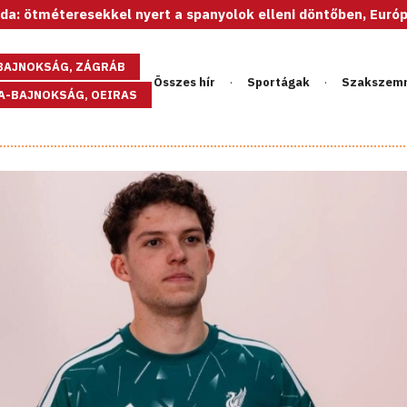
resekkel nyert a spanyolok elleni döntőben, Európa-bajnok a
GBAJNOKSÁG, ZÁGRÁB
Összes hír
Sportágak
Szakszem
PA-BAJNOKSÁG, OEIRAS