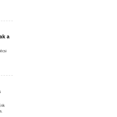
ak a
écsi
a
rik
n.