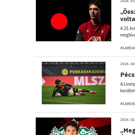
2026. 05
„Öss
volt
A 21 év
meghívo
#LABDA
2026. 04
Pécsi
A Liver
kerülhe
#LABDA
2026. 01
„Meg