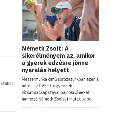
Németh Zsolt: A
sikerélményem az, amikor
a gyerek edzésre jönne
nyaralás helyett
Mestermunka című sorozatunkban ezen a
apatához
héten az UVSE fúi gyermek
vízilabdacsapatával bajnoki címeket
halmozó Németh Zsoltot mutatjuk be.
i