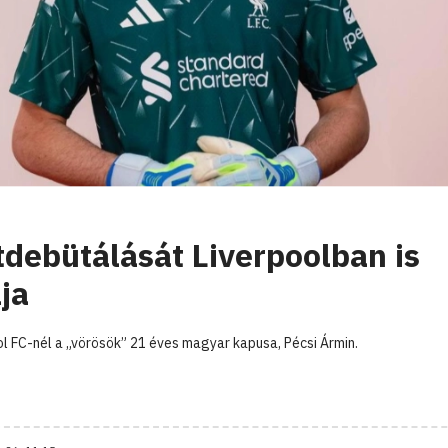
tdebütálását Liverpoolban is
ja
ol FC-nél a „vörösök” 21 éves magyar kapusa, Pécsi Ármin.