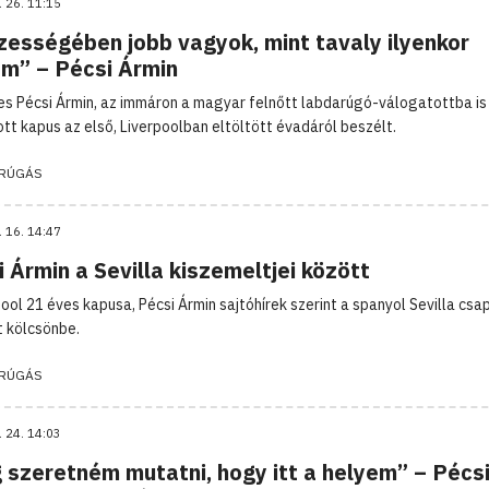
. 26. 11:15
zességében jobb vagyok, mint tavaly ilyenkor
am” – Pécsi Ármin
es Pécsi Ármin, az immáron a magyar felnőtt labdarúgó-válogatottba is
tt kapus az első, Liverpoolban eltöltött évadáról beszélt.
RÚGÁS
. 16. 14:47
 Ármin a Sevilla kiszemeltjei között
pool 21 éves kapusa, Pécsi Ármin sajtóhírek szerint a spanyol Sevilla cs
t kölcsönbe.
RÚGÁS
. 24. 14:03
 szeretném mutatni, hogy itt a helyem” – Pécs