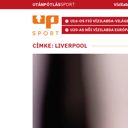
UTÁNPÓTLÁS
SPORT
Vízilabda: ötméte
U16-OS FIÚ VÍZILABDA-VILÁ
U20-AS NŐI VÍZILABDA EURÓ
CÍMKE: LIVERPOOL