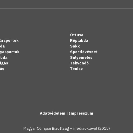
Öttusa
ársportok
Röplabda
bda
Sakk
lyasportok
Sportlövészet
abda
Súlyemelés
úgás
Tekvondó
ás
Tenisz
Adatvédelem
|
Impresszum
Magyar Olimpiai Bizottság – médiaoklevél (2015)