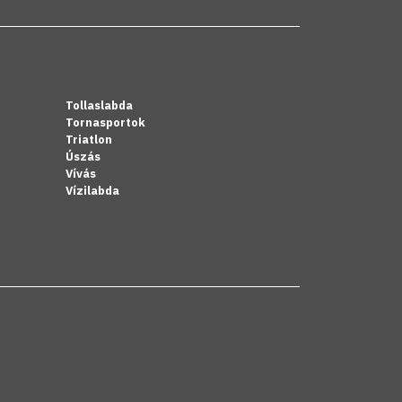
Tollaslabda
Tornasportok
Triatlon
Úszás
Vívás
Vízilabda