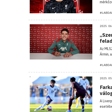
mérkőzé
#LABDA
2025. 06
„Sze
fela
Az MLSZ
Ármin, 
#LABDA
2025. 05
Fark
válo
A Liver
esetébe