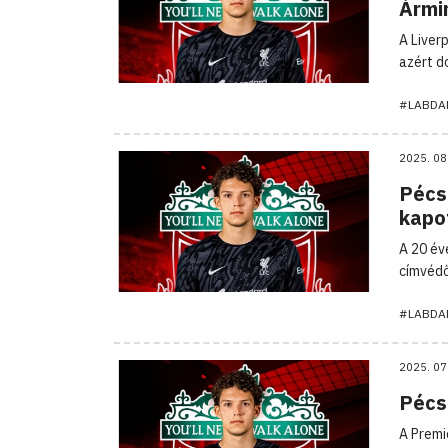
Ármin
A Liver
azért d
#LABDA
2025. 08
Pécs
kapot
A 20 év
címvédő
#LABDA
2025. 07
Pécs
A Premi