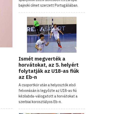
bajnoki címet szerzett Portugáliában.
Ismét megverték a
horvátokat, az 5. helyért
folytatják az U18-as fiúk
az Eb-n
A csoportkör után a helyosztók első
felvonásán is legyőzte az U18-as fiú
kézilabda-válogatott a horvátokat a
szerbiai korosztályos Eb-n.