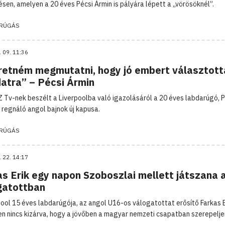
sen, amelyen a 20 éves Pécsi Ármin is pályára lépett a „vörösöknél”.
RÚGÁS
. 09. 11:36
retném megmutatni, hogy jó embert választott
datra” – Pécsi Ármin
 Tv-nek beszélt a Liverpoolba való igazolásáról a 20 éves labdarúgó, P
a regnáló angol bajnok új kapusa.
RÚGÁS
. 22. 14:17
as Erik egy napon Szoboszlai mellett játszana 
gatottban
pool 15 éves labdarúgója, az angol U16-os válogatottat erősítő Farkas E
n nincs kizárva, hogy a jövőben a magyar nemzeti csapatban szerepelje